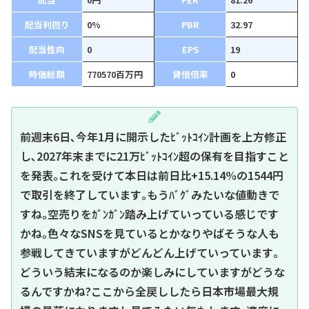
配当利回り
0%
PBR
32.97
配当性向
0
EPS
19
時価総額
770570百万円
貸借倍率
0
前週末6日､今年1月に開示したﾋﾞｯﾄｺｲﾝ計画を上方修正
し､2027年末までに21万ﾋﾞｯﾄｺｲﾝ超の保有を目指すこと
を発表｡これを受けて本日は前日比+15.14%の1544円
で取引を終了しています｡もうﾊﾞｸﾞみたいな値動きで
すね｡空売りをｶﾞﾝｶﾞﾝ踏み上げていっている感じです
かね｡色々なSNSを見ているとかなりやばそうな人も
参戦してきていますがどんどん上げていっています｡
どういう結末になるのか楽しみにしていますがどうな
るんですかね?ここから全戻ししたら日本市場最大規