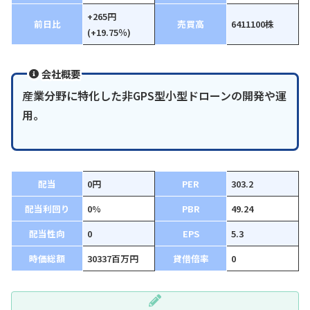
+265円
前日比
売買高
6411100株
(+19.75％)
会社概要
産業分野に特化した非GPS型小型ドローンの開発や運
用。
配当
0円
PER
303.2
配当利回り
0%
PBR
49.24
配当性向
0
EPS
5.3
時価総額
30337百万円
貸借倍率
0