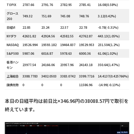
TOPIX
2787.66
2791.76
2782.95
2785.41
16.08(0.58%)
グロース
749.32
751.69
745.08
748.76
3.12(0.42%)
250
日経VI
22.85
23.24
22.57
22.78
-0.78(-3.31%)
NYダウ
42631.82
42924.56
42582.55
42762.87
443.13(1.05%)
NASDAQ
19526.994
19593.182
19464.837
19529.953
231.504(1.2%)
S&P500
5987.06
6016.87
5978.63
6000.36
61.06(1.02%)
香港ハン
23977.54
24166.06
23957.96
24143.18
350.64(1.47%)
セン
上海総合
3388.7783
3402.0503
3383.0742
3399.7716
14.4137(0.425766%)
国債先物
0
0
0
11586.96
-14.99(-0.13%)
本日の日経平均は前日比+346.96円の38088.57円で取引を
終えています。