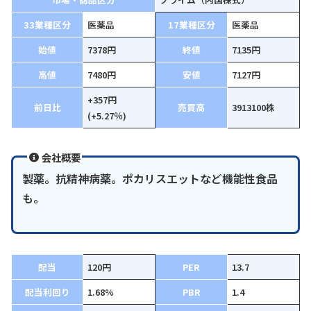
33業種区分
医薬品
17業種区分
医薬品
始値
7378円
終値
7135円
高値
7480円
安値
7127円
+357円
前日比
売買高
3913100株
(+5.27％)
会社概要
製薬。抗精神病薬。ポカリスエットなど機能性食品
も。
配当
120円
PER
13.7
配当利回り
1.68%
PBR
1.4