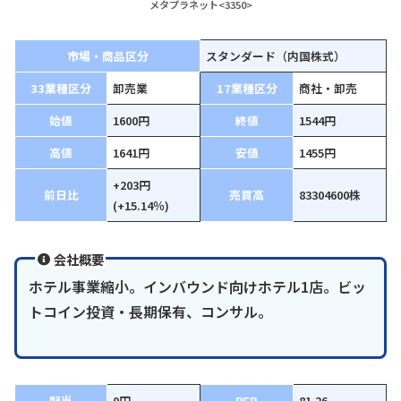
メタプラネット<3350>
市場・商品区分
スタンダード（内国株式）
33業種区分
卸売業
17業種区分
商社・卸売
始値
1600円
終値
1544円
高値
1641円
安値
1455円
+203円
前日比
売買高
83304600株
(+15.14％)
会社概要
ホテル事業縮小。インバウンド向けホテル1店。ビッ
トコイン投資・長期保有、コンサル。
配当
0円
PER
81.26