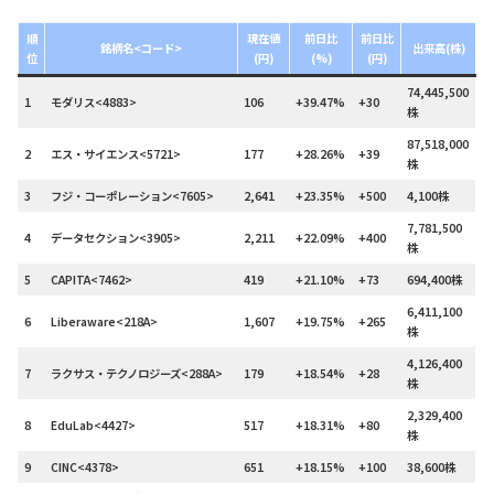
順
現在値
前日比
前日比
銘柄名<コード>
出来高(株)
位
(円)
(%)
(円)
74,445,500
1
モダリス<4883>
106
+39.47%
+30
株
87,518,000
2
エス・サイエンス<5721>
177
+28.26%
+39
株
3
フジ・コーポレーション<7605>
2,641
+23.35%
+500
4,100株
7,781,500
4
データセクション<3905>
2,211
+22.09%
+400
株
5
CAPITA<7462>
419
+21.10%
+73
694,400株
6,411,100
6
Liberaware<218A>
1,607
+19.75%
+265
株
4,126,400
7
ラクサス・テクノロジーズ<288A>
179
+18.54%
+28
株
2,329,400
8
EduLab<4427>
517
+18.31%
+80
株
9
CINC<4378>
651
+18.15%
+100
38,600株