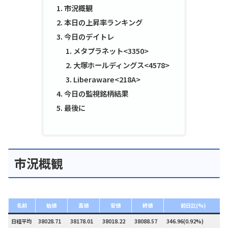
市況概観
本日の上昇率ランキング
今日のデイトレ
メタプラネット<3350>
大塚ホールディングス<4578>
Liberaware<218A>
今日の監視銘柄結果
最後に
市況概観
名前
始値
高値
安値
終値
前日比(%)
日経平均
38028.71
38178.01
38018.22
38088.57
346.96(0.92%)