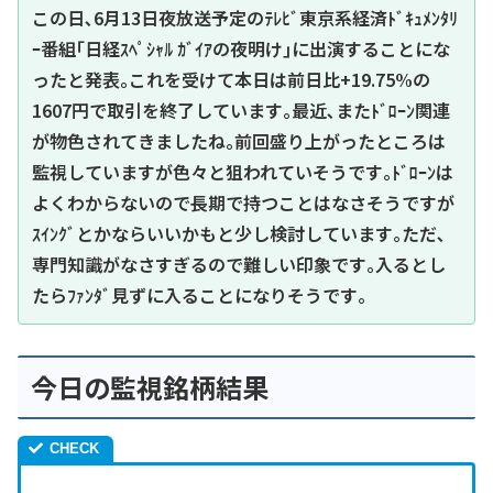
この日､6月13日夜放送予定のﾃﾚﾋﾞ東京系経済ﾄﾞｷｭﾒﾝﾀﾘ
ｰ番組｢日経ｽﾍﾟｼｬﾙ ｶﾞｲｱの夜明け｣に出演することにな
ったと発表｡これを受けて本日は前日比+19.75%の
1607円で取引を終了しています｡最近､またﾄﾞﾛｰﾝ関連
が物色されてきましたね｡前回盛り上がったところは
監視していますが色々と狙われていそうです｡ﾄﾞﾛｰﾝは
よくわからないので長期で持つことはなさそうですが
ｽｲﾝｸﾞとかならいいかもと少し検討しています｡ただ､
専門知識がなさすぎるので難しい印象です｡入るとし
たらﾌｧﾝﾀﾞ見ずに入ることになりそうです｡
今日の監視銘柄結果