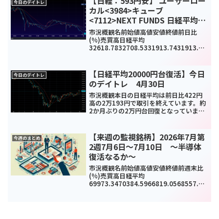
【日経：593円安】 ユーザーロー
今日のデイトレ
カル<3984>キューブ
<7112>NEXT FUNDS 日経平均ダ
ブルインバース・インデックス連
市況概観名前始値高値安値終値前日比
動型上場投信<1357>今日のデイ
(%)売買高日経平均
32618.7832708.5331913.7431913.74
トレ6月7日
-593.04(-1.82%)-
TOPIX2245.482250.22204.512206.3-
29.98(-1.34%)...
【日経平均20000円台復活】今日
今日のデイトレ
のデイトレ 4月30日
市況概観本日の日経平均は前日比422円
高の2万193円で取引を終えています。約
2か月ぶりの2万円台回復となっていま
す。前日の米鉱株高を受け一時は600円
近い上昇をしています。東証一部の売買
代金に関しても3兆円を超える結果となっ
【来週の監視銘柄】2026年7月第
今週のまとめ
ています。当日...
2週7月6日～7月10日 ～半導体
復活なるか～
市況概観名前始値高値安値終値前週末比
(%)売買高日経平均
69973.3470384.5966819.0568557.73
-
1186.34(-1.7%)1354817TOPIX4075.1
14137.623995.494036.08-28.5...