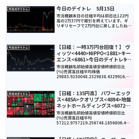
今日のデイトレ 5月15日
今日のデイトレ
市況概観本日の日経平均は前日比122円
高の2万37円で取引を終えています。ギ
リギリセーフで2万円台に戻しましたね。
NYダウが前日比377ドル高だったので期
待はしていましたが、何とかなったなと
いう感じです。当日の日経平均株価チャ
ート国内の緊急...
【日経：一時3万円台回復↑】 ヴ
今日のデイトレ
ィッツ<4440>NIPPO<1881>キー
エンス<6861>今日のデイトレ9月
7日
市況概観名前始値高値安値終値前日比
(%)売買高日経平均株価
29883.9230048.2329838.4329916.14
256.25(0.9%)1257380000TOPIX2056.
452071.282054.442063.3822.1...
【日経：135円高】 パワーエック
今日のデイトレ
ス<485A>クオリプス<4894>地盤
ネットホールディングス<6072>
今日のデイトレ2月16日
市況概観名前始値高値安値終値前日比
(%)売買高日経平均
57212.9757219.256748.1856806.41-
135.56(-0.24%)0TOPIX3824.123828.
343784.533787.38-31.47(-0.82%...