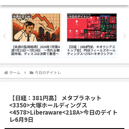
今週のまとめ
今日のデイトレ
今
【来週の監視銘柄】2026年7月第4
【日経：2884円安、キオクシアス
【日
A>
週7月21日～7月24日 ～荒れる韓
トップ安】 円谷フィールズホール
<6
レ6
国市場、ディスコは決算で暴落～
ディングス<2767>キオクシアホー
<8
ルディングス<285A>SBIグローバ
ルアセットマネジメント<4765>今
日のデイトレ7月28日
ホーム
今日のデイトレ
【日経：381円高】 メタプラネット
<3350>大塚ホールディングス
<4578>Liberaware<218A>今日のデイト
レ6月9日