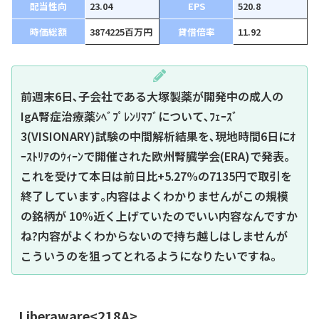
配当性向
23.04
EPS
520.8
時価総額
3874225百万円
貸借倍率
11.92
前週末6日､子会社である大塚製薬が開発中の成人の
IgA腎症治療薬ｼﾍﾞﾌﾟﾚﾝﾘﾏﾌﾞについて､ﾌｪｰｽﾞ
3(VISIONARY)試験の中間解析結果を､現地時間6日にｵ
ｰｽﾄﾘｱのｳｨｰﾝで開催された欧州腎臓学会(ERA)で発表｡
これを受けて本日は前日比+5.27%の7135円で取引を
終了しています｡内容はよくわかりませんがこの規模
の銘柄が 10%近く上げていたのでいい内容なんですか
ね?内容がよくわからないので持ち越しはしませんが
こういうのを狙ってとれるようになりたいですね｡
Liberaware<218A>