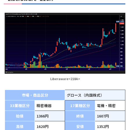
Liberaware<218A>
市場・商品区分
グロース（内国株式）
33業種区分
精密機器
17業種区分
電機・精密
始値
1366円
終値
1607円
高値
1620円
安値
1352円