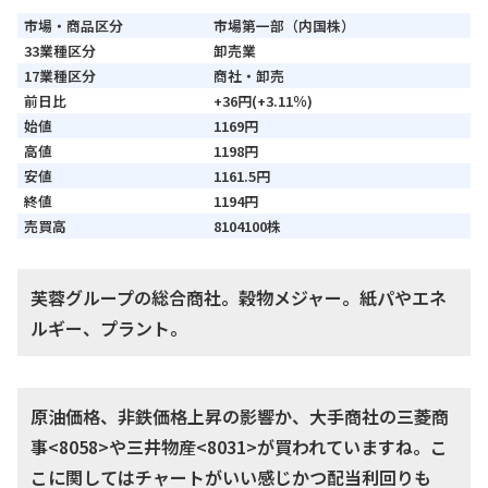
市場・商品区分
市場第一部（内国株）
33業種区分
卸売業
17業種区分
商社・卸売
前日比
+36円(+3.11％)
始値
1169円
高値
1198円
安値
1161.5円
終値
1194円
売買高
8104100株
芙蓉グループの総合商社。穀物メジャー。紙パやエネ
ルギー、プラント。
原油価格、非鉄価格上昇の影響か、大手商社の三菱商
事<8058>や三井物産<8031>が買われていますね。こ
こに関してはチャートがいい感じかつ配当利回りも