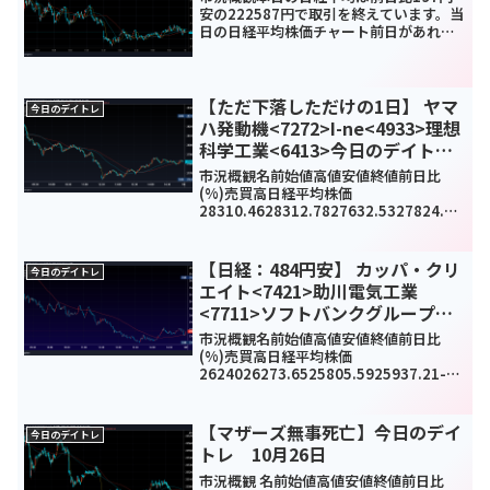
安の222587円で取引を終えています。当
日の日経平均株価チャート前日があれだ
ったのでもう少し利確売りで下げるかと
思いましたがそこまでではなかったよう
ですね。今日のデイトレダントーホール
ディングス<53...
【ただ下落しただけの1日】 ヤマ
今日のデイトレ
ハ発動機<7272>I-ne<4933>理想
科学工業<6413>今日のデイトレ5
月17日
市況概観名前始値高値安値終値前日比
(%)売買高日経平均株価
28310.4628312.7827632.5327824.83
-
259.64(-0.9%)1164980000TOPIX189
7.231897.751869.931878.86-4...
【日経：484円安】 カッパ・クリ
今日のデイトレ
エイト<7421>助川電気工業
<7711>ソフトバンクグループ
<9984>今日のデイトレ9月30日
市況概観名前始値高値安値終値前日比
(%)売買高日経平均株価
2624026273.6525805.5925937.21-
484.84(-1.8%)1520290000TOPIX185
7.771861.11830.551835.94-32.86...
【マザーズ無事死亡】今日のデイ
今日のデイトレ
トレ 10月26日
市況概観 名前始値高値安値終値前日比