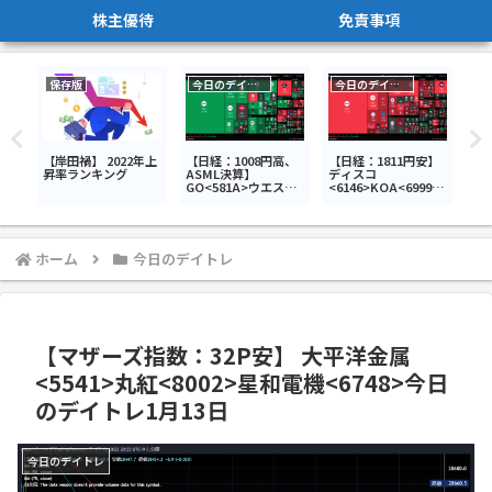
株主優待
免責事項
保存版
今日のデイトレ
今日のデイトレ
今
優待
【岸田禍】 2022年上
【日経：1008円高、
【日経：1811円安】
【
昇率ランキング
ASML決算】
ディスコ
20
GO<581A>ウエスト
<6146>KOA<6999>
日
ホールディングス
愛媛銀行<8541>今日
体
<1407>三光合成
のデイトレ7月24日
<7888>今日のデイト
レ7月15日
ホーム
今日のデイトレ
【マザーズ指数：32P安】 大平洋金属
<5541>丸紅<8002>星和電機<6748>今日
のデイトレ1月13日
今日のデイトレ