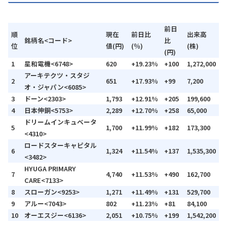
前日
順
現在
前日比
出来高
銘柄名<コード>
比
位
値(円)
(％)
(株)
(円)
1
星和電機<6748>
620
+19.23%
+100
1,272,000
アーキテクツ・スタジ
2
651
+17.93%
+99
7,200
オ・ジャパン<6085>
3
ドーン<2303>
1,793
+12.91%
+205
199,600
4
日本伸銅<5753>
2,289
+12.70%
+258
65,000
ドリームインキュベータ
5
1,700
+11.99%
+182
173,300
<4310>
ロードスターキャピタル
6
1,324
+11.54%
+137
1,535,300
<3482>
HYUGA PRIMARY
7
4,740
+11.53%
+490
162,700
CARE<7133>
8
スローガン<9253>
1,271
+11.49%
+131
529,700
9
アルー<7043>
802
+11.23%
+81
84,100
10
オーエスジー<6136>
2,051
+10.75%
+199
1,542,200