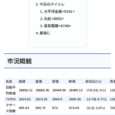
今日のデイトレ
大平洋金属<5541>
丸紅<8002>
星和電機<6748>
最後に
市況概観
名前
始値
高値
安値
終値
前日比(%)
売
日経平
28658.22
28660.45
28444.96
28489.13
-276.53(-1%)
11
均株価
TOPIX
2014.02
2014.35
2004.9
2005.58
-13.78(-0.7%)
11
マザー
899.04
899.75
874
874.04
-32.5(-3.6%)
75
ズ指数