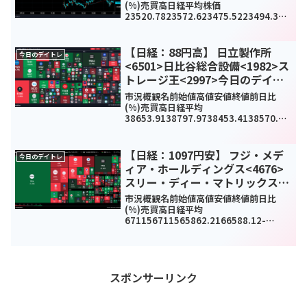
(%)売買高日経平均株価
23520.7823572.623475.5223494.34-
22.25(-0.1%)808390000TOPIX1623.1
31628.811616.461618.98-6.3...
【日経：88円高】 日立製作所
今日のデイトレ
<6501>日比谷総合設備<1982>ス
トレージ王<2997>今日のデイト
レ6月19日
市況概観名前始値高値安値終値前日比
(%)売買高日経平均
38653.9138797.9738453.4138570.76
88.65(0.23%)-
TOPIX2726.072735.362720.312728.6
412.88(0.47%)147...
【日経：1097円安】 フジ・メデ
今日のデイトレ
ィア・ホールディングス<4676>
スリー・ディー・マトリックス
<7777>日本製鋼所<5631>今日の
市況概観名前始値高値安値終値前日比
デイトレ6月5日
(%)売買高日経平均
671156711565862.2166588.12-
882.57(-1.31%)0TOPIX3961.83966.3
23931.133949.09-
2.76(-0.07%)245865...
スポンサーリンク