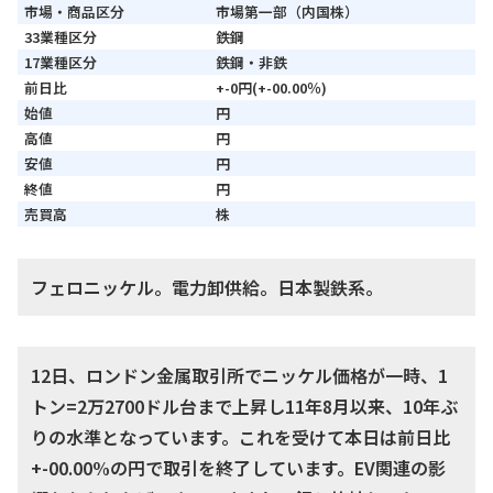
市場・商品区分
市場第一部（内国株）
33業種区分
鉄鋼
17業種区分
鉄鋼・非鉄
前日比
+-0円(+-00.00％)
始値
円
高値
円
安値
円
終値
円
売買高
株
フェロニッケル。電力卸供給。日本製鉄系。
12日、ロンドン金属取引所でニッケル価格が一時、1
トン=2万2700ドル台まで上昇し11年8月以来、10年ぶ
りの水準となっています。これを受けて本日は前日比
+-00.00%の円で取引を終了しています。EV関連の影