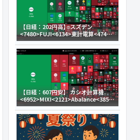
【日経：202円高】 スズデン
<7480>FUJI<6134>東計電算<4746>
今日のデイトレ8月4日
【日経：607円安】 カシオ計算機
<6952>MIXI<2121>Abalance<3856
>今日のデイトレ8月3日