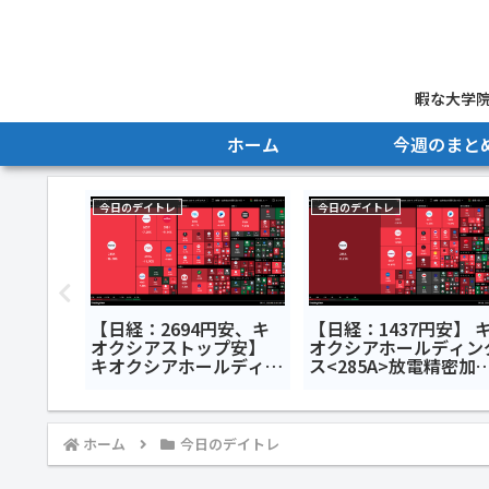
暇な大学院
ホーム
今週のまと
今日のデイトレ
今日のデイトレ
月優待ラ
【日経：2694円安、キ
【日経：1437円安】 
オクシアストップ安】
オクシアホールディン
キオクシアホールディン
ス<285A>放電精密加
グス<285A>セブン＆ア
研究所<6469>インフ
イ・ホールディングス
メティス<281A>今日
<3382>NEXT NOTES 韓
デイトレ7月8日
国KOSPI・ベア
ホーム
今日のデイトレ
ETN<2034>今日のデイ
トレ7月17日