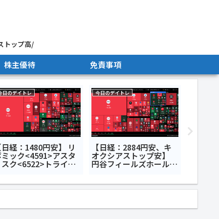
ストップ高/
株主優待
免責事項
今日のデイトレ
今日のデイトレ
今週のまと
日経：1480円安】 リ
【日経：2884円安、キ
【来週
ミック<4591>アスタ
オクシアストップ安】
2026年
スク<6522>トライア
円谷フィールズホールデ
～7月2
ルホールディングス
ィングス<2767>キオク
国市場
141A>今日のデイトレ7
シアホールディングス
で暴落
月7日
<285A>SBIグローバル
アセットマネジメント
<4765>今日のデイトレ7
月28日