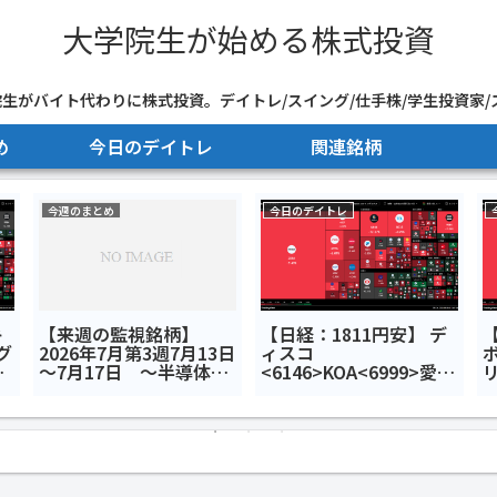
大学院生が始める株式投資
生がバイト代わりに株式投資。デイトレ/スイング/仕手株/学生投資家/
め
今日のデイトレ
関連銘柄
今週のまとめ
今日のデイトレ
キ
【来週の監視銘柄】
【日経：1811円安】 デ
【
グ
2026年7月第3週7月13日
ィスコ
ボ
工
～7月17日 ～半導体半
<6146>KOA<6999>愛媛
リ
ォ
額セール～
銀行<8541>今日のデイ
の
トレ7月24日
<