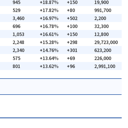
945
+18.87%
+150
19,900
529
+17.82%
+80
991,700
3,460
+16.97%
+502
2,200
696
+16.78%
+100
32,300
1,053
+16.61%
+150
12,800
2,248
+15.28%
+298
29,723,000
2,340
+14.76%
+301
623,200
575
+13.64%
+69
226,000
801
+13.62%
+96
2,991,100