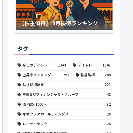
【株主優待】 8月優待ランキング
タグ
今日のデイトレ
1343
デイトレ
1341
上昇率ランキング
1291
監視銘柄
244
監視銘柄結果
223
三菱UFJフィナンシャル・グループ
42
INPEX<1605>
32
キオクシアホールディングス
28
レーザーテック
26