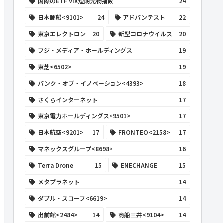
国際のETF VIX短期先物指数
24
日本郵船<9101>
24
アドバンテスト
22
東京エレクトロン
20
新型コロナウイルス
20
フジ・メディア・ホールディングス
19
東芝<6502>
19
バンク・オブ・イノベーション<4393>
18
さくらインターネット
17
東京電力ホールディングス<9501>
17
日本航空<9201>
17
FRONTEO<2158>
17
マネックスグループ<8698>
16
Terra Drone
15
ENECHANGE
15
メタプラネット
14
ダブル・スコープ<6619>
14
出前館<2484>
14
商船三井<9104>
14