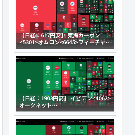
【日経：617円安】 東海カーボン
<5301>オムロン<6645>フィーチャ
<4052>今日のデイトレ8月6日
【日経：1903円高】 イビデン<4062>
オークネット
<3964>HENNGE<4475>今日のデイ
トレ8月5日