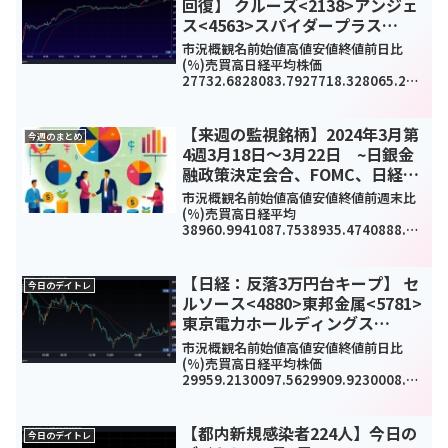
回復】 クルーズ<2138>アンジェ
ス<4563>スパイダープラス
<4192>今日のデイトレ9月8日
市況概観名前始値高値安値終値前日比
(%)売買高日経平均株価
27732.6828083.7927718.328065.286
34.98(2.3%)1207656000TOPIX1933.7
91957.621933.641957.6241.97...
【来週の監視銘柄】2024年3月第
今週のまとめ
4週3月18日～3月22日 ~日銀金
融政策決定会合、FOMC、日経復
活~
市況概観名前始値高値安値終値前週末比
(%)売買高日経平均
38960.9941087.7538935.4740888.43
2180.79(5.63%)1027043TOPIX2688.4
62820.452685.842813.22142.42...
【日経：反落3万円台キープ】 セ
今日のデイトレ
ルソース<4880>東邦金属<5781>
東京電力ホールディングス
<9501>今日のデイトレ9月9日
市況概観名前始値高値安値終値前日比
(%)売買高日経平均株価
29959.2130097.5629909.9230008.19
-
173.02(-0.6%)1260350000TOPIX206
5.582075.282060.432064.93-1...
【都内新規感染者224人】今日の
今日のデイトレ