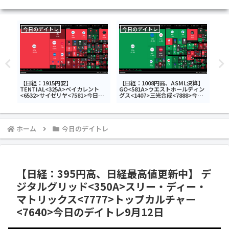
今日のデイトレ
今日のデイトレ
今
アス
【日経：1915円安】
【日経：1008円高、ASML決算】
【日
ディ
TENTIAL<325A>ベイカレント
GO<581A>ウエストホールディン
<69
ホー
<6532>サイゼリヤ<7581>今日の
グス<1407>三光合成<7888>今日
85
デイトレ7月16日
のデイトレ7月15日
17
ホーム
今日のデイトレ
【日経：395円高、日経最高値更新中】 デ
ジタルグリッド<350A>スリー・ディー・
マトリックス<7777>トップカルチャー
<7640>今日のデイトレ9月12日