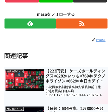
masaをフォローする
masa
関連記事
【223円安】 ケーズホールディン
今日のデイトレ
グス<8282>いつも<7694>テクノ
ホライゾン<6629>今日のデイト
レ7月2日
市況概観名前始値高値安値終値前日比
(%)売買高日経平均
39631.1739943.6239444.739762.48-
223.85(-0.56%)0TOPIX2818.982835.
482811.662826.04-6.03(-0.21%)...
【日経：634円高、2万8000円台
今日のデイトレ