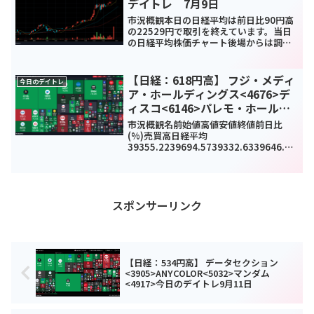
デイトレ 7月9日
市況概観本日の日経平均は前日比90円高
の22529円で取引を終えています。当日
の日経平均株価チャート後場からは調子
いいなと思っていたんですが後場の後半
に崩れましたね。都内の新型コロナウイ
ルス感染者が224人と報じられ感染拡大
【日経：618円高】 フジ・メディ
今日のデイトレ
の警戒感からか売...
ア・ホールディングス<4676>デ
ィスコ<6146>パレモ・ホールデ
ィングス<2778>今日のデイトレ1
市況概観名前始値高値安値終値前日比
月22日
(%)売買高日経平均
39355.2239694.5739332.6339646.25
618.27(1.58%)0TOPIX2733.912741.6
42727.662737.1923.69(0.87%)18...
スポンサーリンク
【日経：534円高】 データセクション
<3905>ANYCOLOR<5032>マンダム
<4917>今日のデイトレ9月11日