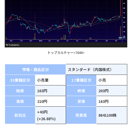
トップカルチャー<7640>
市場・商品区分
スタンダード（内国株式）
33業種区分
小売業
17業種区分
小売
始値
163円
終値
203円
高値
210円
安値
163円
+43円
前日比
売買高
8641100株
(+26.88％)