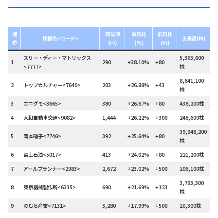
順
現在値
前日比
前日比
銘柄名<コード>
出来高(株)
位
(円)
(%)
(円)
スリー・ディー・マトリックス
5,363,600
1
290
+38.10%
+80
<7777>
株
8,641,100
2
トップカルチャー<7640>
203
+26.88%
+43
株
3
エニグモ<3665>
380
+26.67%
+80
438,200株
4
大和自動車交通<9082>
1,444
+26.22%
+300
248,600株
39,948,200
5
岡本硝子<7746>
392
+25.64%
+80
株
6
富士石油<5017>
413
+24.02%
+80
221,200株
7
アールプランナー<2983>
2,672
+23.02%
+500
106,100株
3,793,300
8
東京機械製作所<6335>
690
+21.69%
+123
株
9
のむら産業<7131>
3,280
+17.99%
+500
10,300株