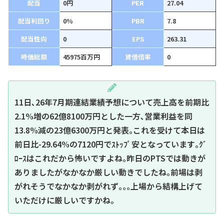
配当
0円
PER
27.04
配当利回り
0%
PBR
7.8
配当性向
0
EPS
263.31
時価総額
45975百万円
貸借倍率
0
11日､26年7月期連結業績予想について売上高を前期比
2.1%増の62億8100万円とした一方､営業利益を同
13.8%減の23億6300万円と発表｡これを受けて本日は
前日比-29.64%の7120円でｽﾄｯﾌﾟ安となっています｡ｸﾞ
ﾛｰｽはこれだから怖いですよね｡昨日のPTSでは動きが
ありましたがなかなか厳しい動きでしたね｡前場は剥
がれそうでなかなか剥がれず｡｡｡上場から結構上げて
いただけに厳しいですかね｡