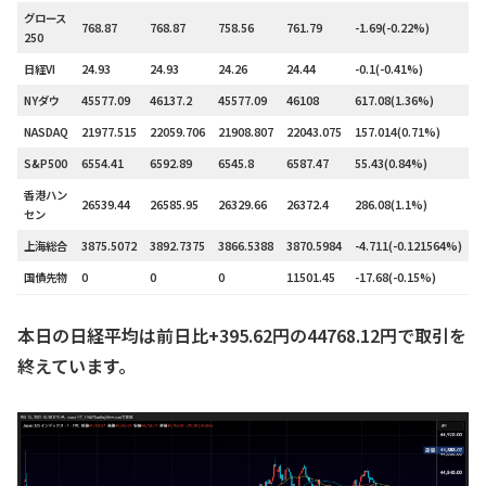
グロース
768.87
768.87
758.56
761.79
-1.69(-0.22%)
1
250
日経VI
24.93
24.93
24.26
24.44
-0.1(-0.41%)
0
NYダウ
45577.09
46137.2
45577.09
46108
617.08(1.36%)
–
NASDAQ
21977.515
22059.706
21908.807
22043.075
157.014(0.71%)
–
S&P500
6554.41
6592.89
6545.8
6587.47
55.43(0.84%)
–
香港ハン
26539.44
26585.95
26329.66
26372.4
286.08(1.1%)
–
セン
上海総合
3875.5072
3892.7375
3866.5388
3870.5984
-4.711(-0.121564%)
–
国債先物
0
0
0
11501.45
-17.68(-0.15%)
0
本日の日経平均は前日比+395.62円の44768.12円で取引を
終えています。