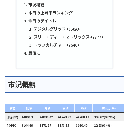
市況概観
本日の上昇率ランキング
今日のデイトレ
デジタルグリッド<350A>
スリー・ディー・マトリックス<7777>
トップカルチャー<7640>
最後に
市況概観
名前
始値
高値
安値
終値
前日比(%)
日経平均
44803.3
44888.02
44548.57
44768.12
395.62(0.89%)
0
TOPIX
3164.69
3171.77
3153.55
3160.49
12.73(0.4%)
2