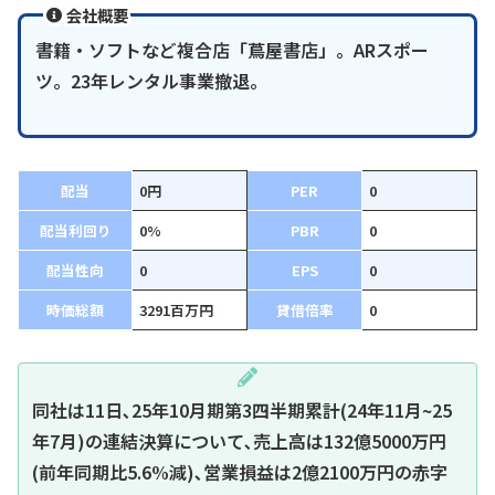
会社概要
書籍・ソフトなど複合店「蔦屋書店」。ARスポー
ツ。23年レンタル事業撤退。
配当
0円
PER
0
配当利回り
0%
PBR
0
配当性向
0
EPS
0
時価総額
3291百万円
貸借倍率
0
同社は11日､25年10月期第3四半期累計(24年11月~25
年7月)の連結決算について､売上高は132億5000万円
(前年同期比5.6%減)､営業損益は2億2100万円の赤字