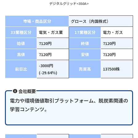
デジタルグリッド<350A>
市場・商品区分
グロース（内国株式）
33業種区分
電気・ガス業
17業種区分
電力・ガス
始値
7120円
終値
7120円
高値
7120円
安値
7120円
-3000円
前日比
売買高
137500株
(-29.64％)
会社概要
電力や環境価値取引プラットフォーム、脱炭素関連の
学習コンテンツ。