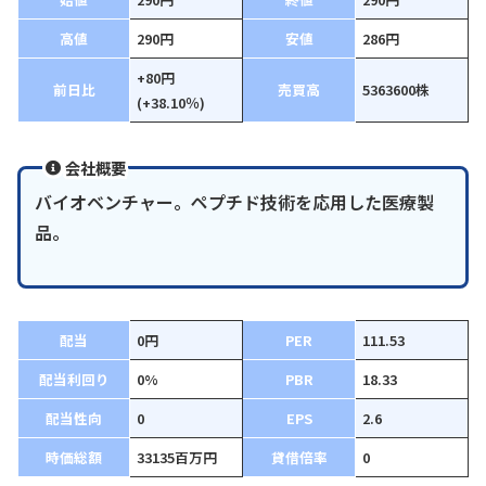
高値
290円
安値
286円
+80円
前日比
売買高
5363600株
(+38.10％)
会社概要
バイオベンチャー。ペプチド技術を応用した医療製
品。
配当
0円
PER
111.53
配当利回り
0%
PBR
18.33
配当性向
0
EPS
2.6
時価総額
33135百万円
貸借倍率
0