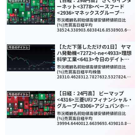
今日のデイトレ
ーネット<3778>ベースフード
<2936>マネックスグループ
<8698>今日のデイトレ10月29日
市況概観名前始値高値安値終値前日比
(%)売買高日経平均
38524.338903.6838416.8538903.682
98.15(0.77%)0TOPIX2660.672683.85
2654.752682.0224.24(0.91%)169...
【ただ下落しただけの1日】 ヤマ
今日のデイトレ
ハ発動機<7272>I-ne<4933>理想
科学工業<6413>今日のデイトレ5
月17日
市況概観名前始値高値安値終値前日比
(%)売買高日経平均株価
28310.4628312.7827632.5327824.83
-
259.64(-0.9%)1164980000TOPIX189
7.231897.751869.931878.86-4...
【日経：24円高】 ビーマップ
今日のデイトレ
<4316>三菱UFJフィナンシャル・
グループ<8306>アジュバンホー
ルディングス<4929>今日のデイ
市況概観名前始値高値安値終値前日比
トレ7月4日
(%)売買高日経平均
39994.6440012.6639693.439810.882
4.98(0.06%)0TOPIX2841.592843.772
819.672827.95-1.04(-0.04%)166...