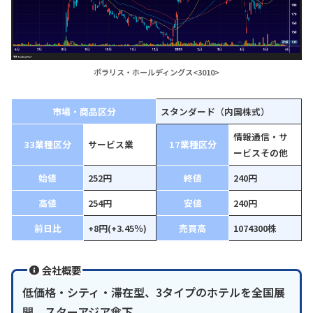
ポラリス・ホールディングス<3010>
市場・商品区分
スタンダード（内国株式）
情報通信・サ
33業種区分
サービス業
17業種区分
ービスその他
始値
252円
終値
240円
高値
254円
安値
240円
前日比
+8円(+3.45％)
売買高
1074300株
会社概要
低価格・シティ・滞在型、3タイプのホテルを全国展
開。スターアジア傘下。