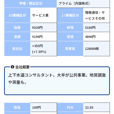
市場・商品区分
プライム（内国株式）
情報通信・サ
33業種区分
サービス業
17業種区分
ービスその他
始値
5020円
終値
5160円
高値
5190円
安値
4890円
+355円
前日比
売買高
128000株
(+7.39％)
会社概要
上下水道コンサルタント。大半が公共事業。地質調査
や測量も。
配当
100円
PER
22.83