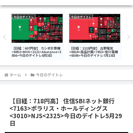
今日のデイトレ
今日のデイトレ
今
タ
【日経：607円安】 カシオ計算機
【日経：1315円安】 古野電気
【来
武ホ
<6952>MIXI<2121>Abalance<3
<6814>良品計画<7453>安川電機
週7
デイ
856>今日のデイトレ8月3日
<6506>今日のデイトレ7月13日
国
ホーム
今日のデイトレ
【日経：718円高】 住信SBIネット銀行
<7163>ポラリス・ホールディングス
<3010>NJS<2325>今日のデイトレ5月29
日