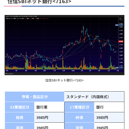
住信SBIネット銀行<7163>
住信SBIネット銀行<7163>
市場・商品区分
スタンダード（内国株式）
33業種区分
銀行業
17業種区分
銀行
始値
3985円
終値
3985円
高値
3985円
安値
3985円