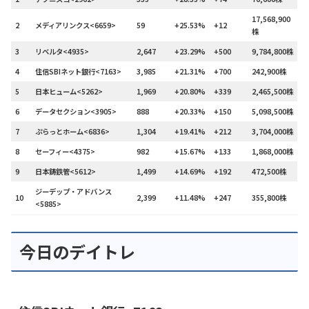
17,568,900
2
メディアリンクス<6659>
59
+25.53%
+12
株
3
リベルタ<4935>
2,647
+23.29%
+500
9,784,800株
4
住信SBIネット銀行<7163>
3,985
+21.31%
+700
242,900株
5
日本ヒューム<5262>
1,969
+20.80%
+339
2,465,500株
6
データセクション<3905>
888
+20.33%
+150
5,098,500株
7
ぷらっとホーム<6836>
1,304
+19.41%
+212
3,704,000株
8
セーフィー<4375>
982
+15.67%
+133
1,868,000株
9
日本鋳鉄管<5612>
1,499
+14.69%
+192
472,500株
ジーデップ・アドバンス
10
2,399
+11.48%
+247
355,800株
<5885>
今日のデイトレ