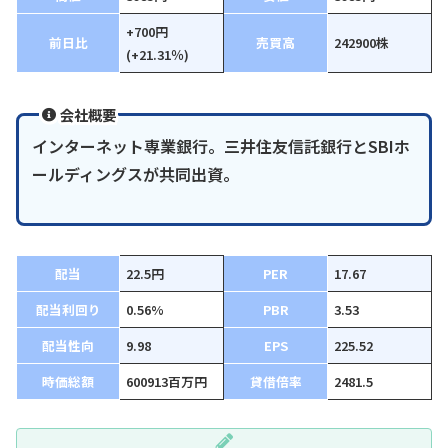
+700円
前日比
売買高
242900株
(+21.31％)
会社概要
インターネット専業銀行。三井住友信託銀行とSBIホ
ールディングスが共同出資。
配当
22.5円
PER
17.67
配当利回り
0.56%
PBR
3.53
配当性向
9.98
EPS
225.52
時価総額
600913百万円
貸借倍率
2481.5