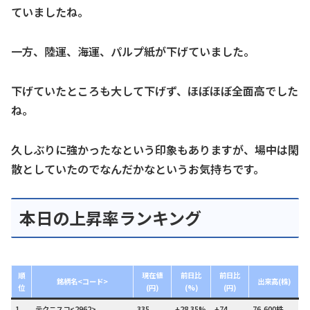
ていましたね。
一方、陸運、海運、パルプ紙が下げていました。
下げていたところも大して下げず、ほぼほぼ全面高でした
ね。
久しぶりに強かったなという印象もありますが、場中は閑
散としていたのでなんだかなというお気持ちです。
本日の上昇率ランキング
順
現在値
前日比
前日比
銘柄名<コード>
出来高(株)
位
(円)
(%)
(円)
1
テクニスコ<2962>
335
+28.35%
+74
76,600株