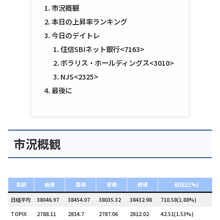
市況概観
本日の上昇率ランキング
今日のデイトレ
住信SBIネット銀行<7163>
ポラリス・ホールディングス<3010>
NJS<2325>
最後に
市況概観
名前
始値
高値
安値
終値
前日比(%)
日経平均
38046.97
38454.07
38035.32
38432.98
710.58(1.88%)
TOPIX
2788.11
2814.7
2787.06
2812.02
42.51(1.53%)