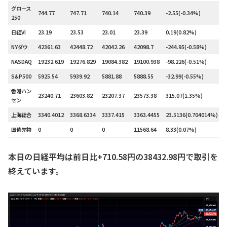
グロース
744.77
747.71
740.14
740.39
-2.55(-0.34%)
250
日経VI
23.19
23.53
23.01
23.39
0.19(0.82%)
NYダウ
42361.63
42448.72
42042.26
42098.7
-244.95(-0.58%)
NASDAQ
19232.619
19276.829
19084.382
19100.938
-98.226(-0.51%)
S&P500
5925.54
5939.92
5881.88
5888.55
-32.99(-0.55%)
香港ハン
23240.71
23603.82
23207.37
23573.38
315.07(1.35%)
セン
上海総合
3340.4012
3368.6334
3337.415
3363.4455
23.5136(0.704014%)
国債先物
0
0
0
11568.64
8.33(0.07%)
本日の日経平均は前日比+710.58円の38432.98円で取引を
終えています。