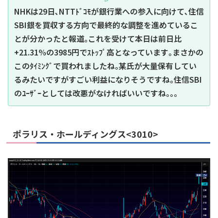
NHKは29日､NTTﾄﾞｺﾓが銀行業への参入に向けて､住信
SBI銀を買収する方向で最終的な調整を進めているこ
とが分かったと報道｡これを受けて本日は前日比
+21.31%の3985円でｽﾄｯﾌﾟ高となっています｡まさかの
このﾀｲﾐﾝｸﾞで買われましたね｡某氏が大量保有してい
るみたいですがすごい利益になりそうですね｡住信SBI
のﾕｰｻﾞｰとしては改悪がなければいいですね｡｡｡
ポラリス・ホールディングス<3010>