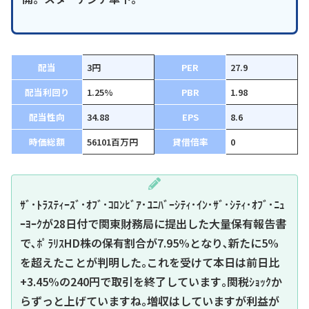
配当
3円
PER
27.9
配当利回り
1.25%
PBR
1.98
配当性向
34.88
EPS
8.6
時価総額
56101百万円
貸借倍率
0
ｻﾞ･ﾄﾗｽﾃｨｰｽﾞ･ｵﾌﾞ･ｺﾛﾝﾋﾞｱ･ﾕﾆﾊﾞｰｼﾃｨ･ｲﾝ･ｻﾞ･ｼﾃｨ･ｵﾌﾞ･ﾆｭ
ｰﾖｰｸが28日付で関東財務局に提出した大量保有報告書
で､ﾎﾟﾗﾘｽHD株の保有割合が7.95%となり､新たに5%
を超えたことが判明した｡これを受けて本日は前日比
+3.45%の240円で取引を終了しています｡関税ｼｮｯｸか
らずっと上げていますね｡増収はしていますが利益が