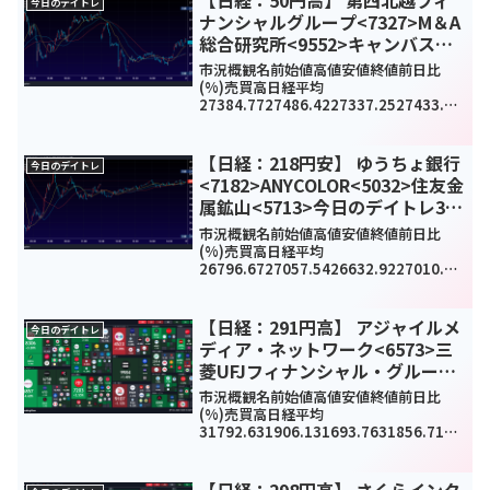
今日のデイトレ
ナンシャルグループ<7327>M＆A
総合研究所<9552>キャンバス
<4575>今日のデイトレ1月30日
市況概観名前始値高値安値終値前日比
(%)売買高日経平均
27384.7727486.4227337.2527433.45
0.84(0.19%)-
TOPIX1981.931986.961977.561982.4
-0.26(-0.01%)1169...
【日経：218円安】 ゆうちょ銀行
今日のデイトレ
<7182>ANYCOLOR<5032>住友金
属鉱山<5713>今日のデイトレ3月
16日
市況概観名前始値高値安値終値前日比
(%)売買高日経平均
26796.6727057.5426632.9227010.61
-218.87(-0.8%)-
TOPIX1929.061939.581910.61937.1-
23.02(-1.17%)1...
【日経：291円高】 アジャイルメ
今日のデイトレ
ディア・ネットワーク<6573>三
菱UFJフィナンシャル・グループ
<8306>ソフトバンクグループ
市況概観名前始値高値安値終値前日比
<9984>今日のデイトレ8月22日
(%)売買高日経平均
31792.631906.131693.7631856.7129
1.07(0.92%)-
TOPIX2253.782265.952251.362265.7
124.22(1.08%)1147...
【日経：298円高】 さくらインタ