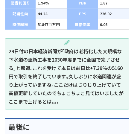
配当利回り
1.94%
PBR
1.87
配当性向
44.24
EPS
226.02
時価総額
51847百万円
貸借倍率
0.06
29日付の日本経済新聞が｢政府は老朽化した大規模な
下水道の更新工事を2030年度までに全国で完了させ
る｣と報道｡これを受けて本日は前日比+7.39%の5160
円で取引を終了しています｡久しぶりに水道関連が盛
り上がっていますね｡ここだけはじりじり上げていて
高値更新していたのでちょこちょこ見てはいましたが
ここまで上げるとは｡｡｡
最後に