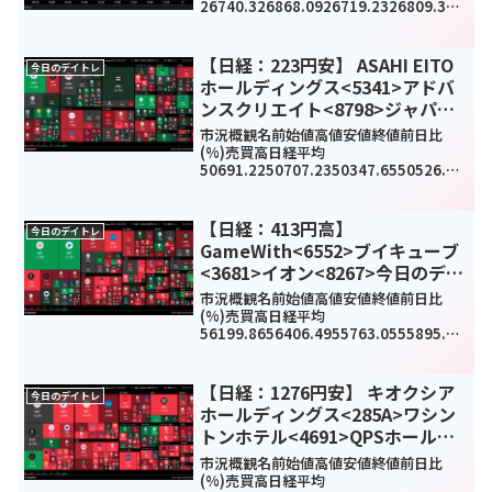
26740.326868.0926719.2326809.378
.39(0%)1233430000TOPIX1776.0817
83.161768.861775.251.28(0.1%...
【日経：223円安】 ASAHI EITO
今日のデイトレ
ホールディングス<5341>アドバ
ンスクリエイト<8798>ジャパ
ン・ティッシュエンジニアリング
市況概観名前始値高値安値終値前日比
<7774>今日のデイトレ12月29日
(%)売買高日経平均
50691.2250707.2350347.6550526.92
-
223.47(-0.44%)0TOPIX34223431.893
409.093426.523.46(0.1%)18609...
【日経：413円高】
今日のデイトレ
GameWith<6552>ブイキューブ
<3681>イオン<8267>今日のデイ
トレ4月9日
市況概観名前始値高値安値終値前日比
(%)売買高日経平均
56199.8656406.4955763.0555895.32
-
413.1(-0.73%)0TOPIX37763786.6337
37.573741.47-33.83(-0.9%)248...
【日経：1276円安】 キオクシア
今日のデイトレ
ホールディングス<285A>ワシン
トンホテル<4691>QPSホールデ
ィングス<464A>今日のデイトレ4
市況概観名前始値高値安値終値前日比
月2日
(%)売買高日経平均