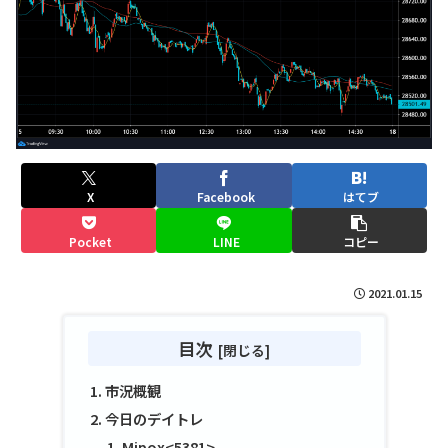
X
Facebook
はてブ
Pocket
LINE
コピー
2021.01.15
目次
市況概観
今日のデイトレ
Mipox<5381>