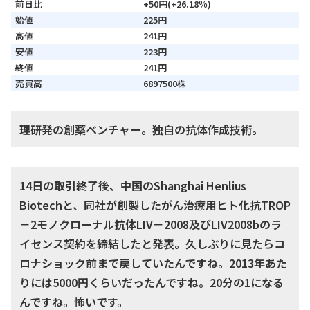
前日比
+50円(+26.18％)
始値
225円
高値
241円
安値
223円
終値
241円
売買高
6897500株
理研発の創薬ベンチャー。独自の抗体作成技術。
14日の取引終了後、中国のShanghai Henlius
Biotechと、同社が創製したがん治療用ヒト化抗TROP
－2モノクローナル抗体LIV－2008及びLIV2008bのラ
イセンス契約を締結したと発表。久しぶりに見たらコ
ロナショック前まで戻していたんですね。2013年あた
りには5000円くらいだったんですね。20分の1になる
んですね。怖いです。