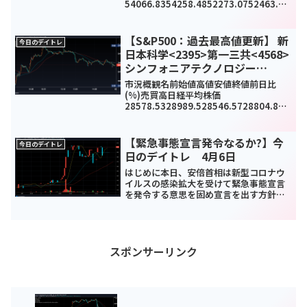
54066.8354258.4852273.0752463.27
-
1276.41(-2.38%)0TOPIX36973716.99
3602.063611.67-59.23(-1.61%)...
【S&P500：過去最高値更新】 新
今日のデイトレ
日本科学<2395>第一三共<4568>
シンフォニアテクノロジー
<6507>今日のデイトレ10月22日
市況概観名前始値高値安値終値前日比
(%)売買高日経平均株価
28578.5328989.528546.5728804.859
6.27(0.3%)1051240000TOPIX1992.02
2012.921989.622002.231.42(0...
【緊急事態宣言発令なるか?】今
今日のデイトレ
日のデイトレ 4月6日
はじめに本日、安倍首相は新型コロナウ
イルスの感染拡大を受けて緊急事態宣言
を発令する意思を固め宣言を出す方針だ
と発表がありました。今回緊急事態宣言
が発令されれば、緊急事態宣言の規定が
ある新型インフルエンザ等特別措置法の
対象に新型コロナウイルス...
スポンサーリンク