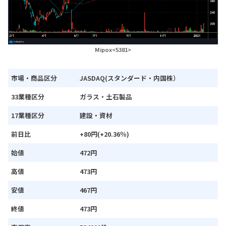
Mipox<5381>
市場・商品区分
JASDAQ(スタンダード・内国株）
33業種区分
ガラス・土石製品
17業種区分
建設・資材
前日比
+80円(+20.36％)
始値
472円
高値
473円
安値
467円
終値
473円