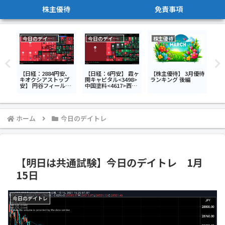
株主優待
免責事項
今日のデイトレ
今日のデイトレ
株主優待
優待
【日経：2884円安、
【日経：6円安】 霞ヶ
【株主優待】 3月優待
【日
キオクシアストップ
関キャピタル<3498>
ランキング 後編
古野
安】 円谷フィールズ
中国塗料<4617>西武
計画
ホールディングス
ホールディングス
<6
<2767>キオクシアホ
<9024>今日のデイト
レ7
ールディングス
レ7月6日
<285A>SBIグローバ
ルアセットマネジメ
ホーム
今日のデイトレ
ント<4765>今日のデ
イトレ7月28日
【明日は共通試験】今日のデイトレ 1月
15日
今日のデイトレ