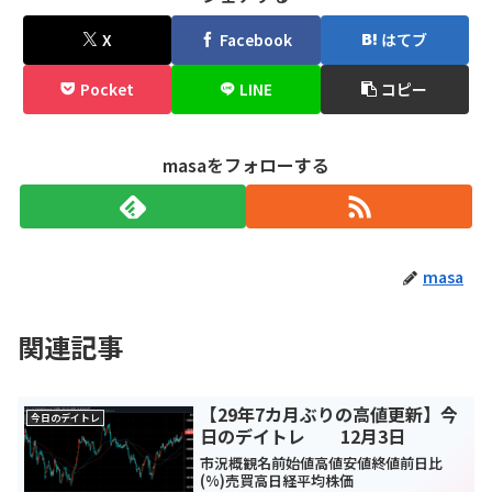
X
Facebook
はてブ
Pocket
LINE
コピー
masaをフォローする
masa
関連記事
【29年7カ月ぶりの高値更新】今
今日のデイトレ
日のデイトレ 12月3日
市況概観名前始値高値安値終値前日比
(%)売買高日経平均株価