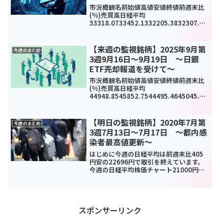
市況概観名前始値高値安値終値前週末比
(%)売買高日経平均
33318.0733452.1332205.3832307.86
-
1123.65(-3.36%)801105TOPIX2371.2
32389.362316.952324.47-58.0...
【来週の監視銘柄】2025年9月第
今週のまとめ
3週9月16日～9月19日 ～日銀
ETF売却報道を受けて～
市況概観名前始値高値安値終値前週末比
(%)売買高日経平均
44948.8545852.7544495.4645045.81
277.69(0.62%)1063261TOPIX3167.85
3187.983125.733147.68-12.81(...
【明日の監視銘柄】2020年7月第
今週のまとめ
3週7月13日～7月17日 ～都内感
染者最高値更新～
はじめに今週の日経平均は前週末比405
円安の22696円で取引を終えています。
今週の日経平均株価チャート21000円か
ら23000円のレンジからなかなか抜けれ
ないですね。新型コロナウイルスの国内
外での感染拡大に起因する悪材料の報道
が数多くな...
スポンサーリンク