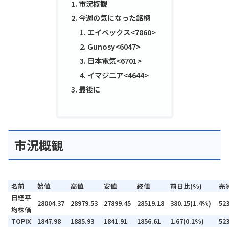
市況概観
今週の気になった銘柄
エイベックス<7860>
Gunosy<6047>
日本電気<6701>
イマジニア<4644>
最後に
市況概観
名前
始値
高値
安値
終値
前日比(%)
売
日経平
28004.37
28979.53
27899.45
28519.18
380.15(1.4%)
52
均株価
TOPIX
1847.98
1885.93
1841.91
1856.61
1.67(0.1%)
52