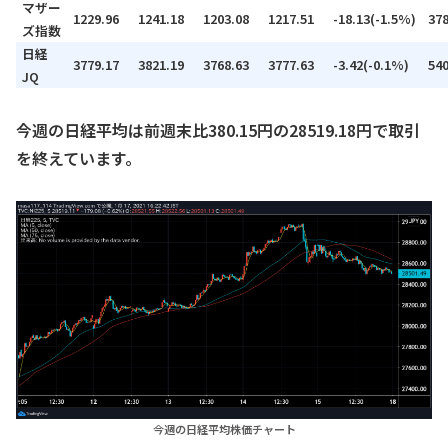
マザー
1229.96
1241.18
1203.08
1217.51
-18.13(-1.5%)
37
ズ指数
日経
3779.17
3821.19
3768.63
3777.63
-3.42(-0.1%)
54
JQ
今週の日経平均は前週末比380.15円の28519.18円で取引
を終えています。
今週の日経平均株価チャート