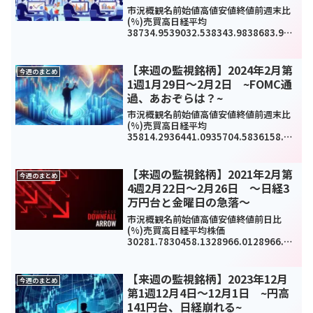
市況概観名前始値高値安値終値前週末比
(%)売買高日経平均
38734.9539032.538343.9838683.931
96.03(0.51%)1007792TOPIX2791.682
809.532743.032755.03-17.46(-...
【来週の監視銘柄】2024年2月第
今週のまとめ
1週1月29日～2月2日 ~FOMC通
過、あおぞらは？~
市況概観名前始値高値安値終値前週末比
(%)売買高日経平均
35814.2936441.0935704.5836158.02
406.95(1.14%)824440TOPIX2510.922
551.12510.922539.6842.03(1.6...
【来週の監視銘柄】2021年2月第
今週のまとめ
4週2月22日～2月26日 ～日経3
万円台と金曜日の急落～
市況概観名前始値高値安値終値前日比
(%)売買高日経平均株価
30281.7830458.1328966.0128966.01
-
1051.91(-3.5%)5970500000TOPIX19
47.351952.861864.491864.49-...
【来週の監視銘柄】2023年12月
今週のまとめ
第1週12月4日～12月1日 ~円高
141円台、日経崩れる~