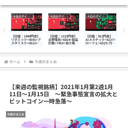
今日のデイトレ
今日のデイトレ
今日のデイトレ
安】
【日経：1480円安】
【日経：1315円安】
【日経：813円高】
【日
デ
リボミック<4591>ア
古野電気<6814>良品
AIメカテック<6227>
デ
放電
スタリスク<6522>ト
計画<7453>安川電機
ローツェ<6323>乃村
<6
ライアルホールディ
<6506>今日のデイト
工藝社<9716>今日の
愛媛
メテ
ングス<141A>今日の
レ7月13日
デイトレ7月10日
のデ
のデ
デイトレ7月7日
ホーム
今週のまとめ
【来週の監視銘柄】2021年1月第2週1月
11日～1月15日 ～緊急事態宣言の拡大と
ビットコイン一時急落～
今週のまとめ