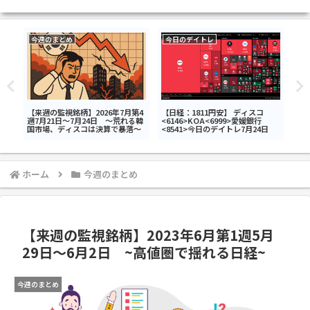
今週のまとめ
今日のデイトレ
今
タ
【来週の監視銘柄】2026年7月第4
【日経：1811円安】 ディスコ
【日
武ホ
週7月21日～7月24日 ～荒れる韓
<6146>KOA<6999>愛媛銀行
<4
デイ
国市場、ディスコは決算で暴落～
<8541>今日のデイトレ7月24日
イア
日の
ホーム
今週のまとめ
【来週の監視銘柄】2023年6月第1週5月
29日～6月2日 ~高値圏で揺れる日経~
今週のまとめ