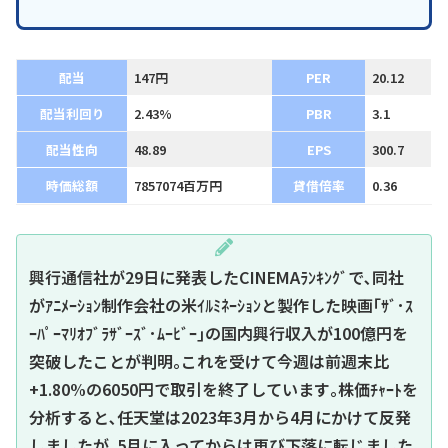
配当
147円
PER
20.12
配当利回り
2.43%
PBR
3.1
配当性向
48.89
EPS
300.7
時価総額
7857074百万円
貸借倍率
0.36
興行通信社が29日に発表したCINEMAﾗﾝｷﾝｸﾞで､同社
がｱﾆﾒｰｼｮﾝ制作会社の米ｲﾙﾐﾈｰｼｮﾝと製作した映画｢ｻﾞ･ｽ
ｰﾊﾟｰﾏﾘｵﾌﾞﾗｻﾞｰｽﾞ･ﾑｰﾋﾞｰ｣の国内興行収入が100億円を
突破したことが判明｡これを受けて今週は前週末比
+1.80%の6050円で取引を終了しています｡株価ﾁｬｰﾄを
分析すると､任天堂は2023年3月から4月にかけて反発
しましたが､5月に入ってからは再び下落に転じました