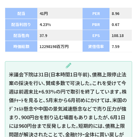
配当
41円
PER
8.96
配当利回り
4.23%
PBR
0.67
配当性向
37.9
EPS
108.18
時価総額
12298198百万円
貸借倍率
7.59
米議会下院は31日(日本時間1日午前)､債務上限停止法
案の採決を行い､賛成多数で可決した｡これを受けて今
週は前週末比+6.93%の円で取引を終了しています｡株
価ﾁｬｰﾄを見ると､5月末から6月初めにかけては､米国の
ﾃﾞﾌｫﾙﾄ懸念や中国の景気減速懸念などで売り圧力が強
まり､900円台を割り込む場面もありましたが､6月1日
には960円台まで反発しました｡短期的には､債務上限
問題が解決されたことで､金融ｾｸﾀｰ全体に買い戻しが