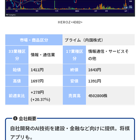
HEROZ<4382>
市場・商品区分
プライム（内国株式）
33業種区
17業種区
情報通信・サービスそ
情報・通信業
分
分
の他
始値
1411円
終値
1643円
高値
1697円
安値
1391円
+278円
前週末比
売買高
4502800株
(+20.37％)
会社概要
自社開発のAI技術を建設・金融など向けに提供。将棋
アプリも。