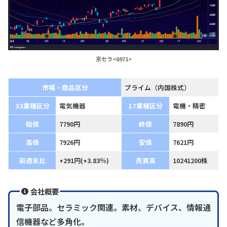
京セラ<6971>
市場・商品区分
プライム（内国株式）
33業種区分
電気機器
17業種区分
電機・精密
始値
7790円
終値
7890円
高値
7926円
安値
7621円
前週末比
+291円(+3.83％)
売買高
10241200株
会社概要
電子部品。セラミック関連。素材、デバイス、情報通
信機器など多角化。