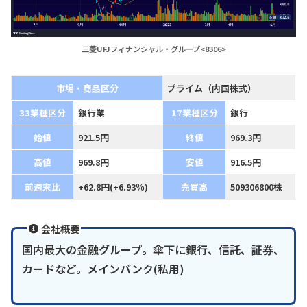
三菱UFJフィナンシャル・グループ<8306>
市場・商品区分
プライム（内国株式）
33業種区分
銀行業
17業種区分
銀行
始値
921.5円
終値
969.3円
高値
969.8円
安値
916.5円
前週末比
+62.8円(+6.93％)
売買高
509306800株
会社概要
国内最大の金融グループ。傘下に銀行、信託、証券、
カードなど。メインバンク(私用)