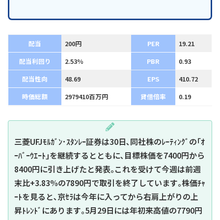
配当
200円
PER
19.21
配当利回り
2.53%
PBR
0.93
配当性向
48.69
EPS
410.72
時価総額
2979410百万円
貸借倍率
0.19
三菱UFJﾓﾙｶﾞﾝ･ｽﾀﾝﾚｰ証券は30日､同社株のﾚｰﾃｨﾝｸﾞの｢ｵ
ｰﾊﾞｰｳｴｰﾄ｣を継続するとともに､目標株価を7400円から
8400円に引き上げたと発表｡これを受けて今週は前週
末比+3.83%の7890円で取引を終了しています｡株価ﾁｬ
ｰﾄを見ると､京ｾﾗは今年に入ってから右肩上がりの上
昇ﾄﾚﾝﾄﾞにあります｡5月29日には年初来高値の7790円