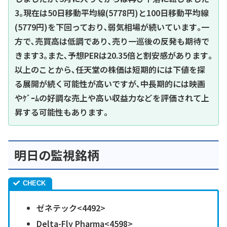
3｡現在は50日移動平均線(5778円)と100日移動平均線
(5779円)を下回っており､弱気相場が続いています｡一
方で､売買高は低調であり､売り一巡後の反発も期待で
きます3｡また､予想PERは20.35倍と割安感があります｡
以上のことから､任天堂の株価は短期的には下値を探
る展開が続く可能性が高いですが､中長期的には映画
やｹﾞｰﾑの好調な売上や高い収益力などを評価されて上
昇する可能性もあります｡
明日の監視銘柄
ゼネテック<4492>
Delta-Fly Pharma<4598>