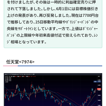
を付けましたが､その後は一時的に利益確定売りに押
されて下落しました｡しかし､6月1日には目標株価引き
上げの発表があり､再び反発しました｡現在は7700円台
で推移しており､25日移動平均線やﾎﾞﾘﾝｼﾞｬｰﾊﾞﾝﾄﾞの中
央線をｻﾎﾟｰﾄﾗｲﾝとしています｡一方で､上値はﾎﾞﾘﾝｼﾞｬｰ
ﾊﾞﾝﾄﾞの上限線や年初来高値付近で抑えられており､ﾚﾝ
ｼﾞ相場となっています｡
任天堂<7974>