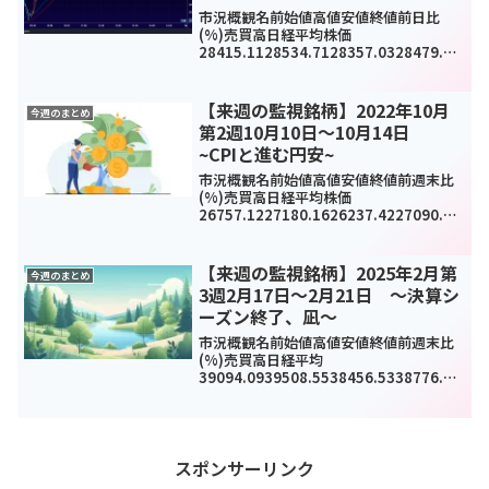
プ<8306>今日のデイトレ8月25日
市況概観名前始値高値安値終値前日比
(%)売買高日経平均株価
28415.1128534.7128357.0328479.01
165.54(0.6%)906453500TOPIX1972.7
71980.031968.711976.69.42(0...
【来週の監視銘柄】2022年10月
今週のまとめ
第2週10月10日～10月14日
~CPIと進む円安~
市況概観名前始値高値安値終値前週末比
(%)売買高日経平均株価
26757.1227180.1626237.4227090.76
-
25.35(-0.1%)4823580000TOPIX1887.
691906.071854.611898.19-8...
【来週の監視銘柄】2025年2月第
今週のまとめ
3週2月17日～2月21日 ～決算シ
ーズン終了、凪～
市況概観名前始値高値安値終値前週末比
(%)売買高日経平均
39094.0939508.5538456.5338776.94
-
372.49(-0.95%)884594TOPIX2756.51
2789.292720.942736.53-22.68...
スポンサーリンク