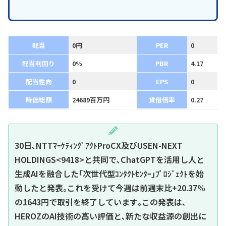
配当
0円
PER
0
配当利回り
0%
PBR
4.17
配当性向
0
EPS
0
時価総額
24689百万円
貸借倍率
0.27
30日､NTTﾏｰｹﾃｨﾝｸﾞｱｸﾄProCX及びUSEN-NEXT
HOLDINGS<9418>と共同で､ChatGPTを活用し人と
生成AIを融合した｢次世代型ｺﾝﾀｸﾄｾﾝﾀｰ｣ﾌﾟﾛｼﾞｪｸﾄを始
動したと発表｡これを受けて今週は前週末比+20.37%
の1643円で取引を終了しています｡この発表は､
HEROZのAI技術の高い評価と､新たな収益源の創出に