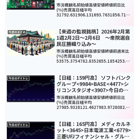
<8306>ソフトバンクグループ
市況概観名前始値高値安値終値前日比
<9984>今日のデイトレ8月22日
(%)売買高日経平均
31792.631906.131693.7631856.7129
1.07(0.92%)-
TOPIX2253.782265.952251.362265.7
124.22(1.08%)1147...
【来週の監視銘柄】2026年2月第
今週のまとめ
1週2月2日～2月6日 ～衆院選自
民圧勝織り込み～
市況概観名前始値高値安値終値前週末比
(%)売買高日経平均
53575.3754782.8352655.1854253.68
930.83(1.75%)1251501TOPIX3597.27
36993533.783699132.68(3.72%)...
【日経：159円高】 ソフトバンク
今日のデイトレ
グループ<9984>BASE<4477>シ
リコンスタジオ<3907>今日のデ
イトレ4月12日
市況概観名前始値高値安値終値前日比
(%)売買高日経平均
27985.9328121.4627983.9728082.71
59.33(0.57%)-
TOPIX1999.022007.681999.022006.9
215.07(0.76%)103...
【日経：165円高】 メディカルネ
今日のデイトレ
ット<3645>日本電波工業<6779>
三菱UFJフィナンシャル・グルー