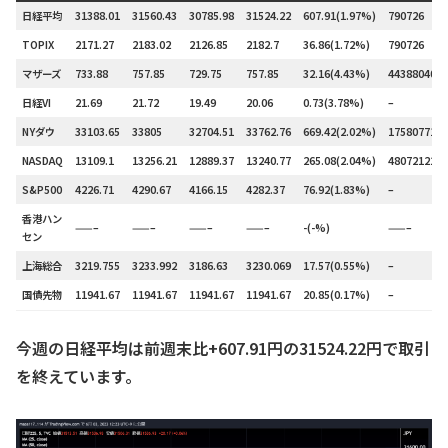
日経平均
31388.01
31560.43
30785.98
31524.22
607.91(1.97%)
790726
TOPIX
2171.27
2183.02
2126.85
2182.7
36.86(1.72%)
790726
マザーズ
733.88
757.85
729.75
757.85
32.16(4.43%)
443880400
日経VI
21.69
21.72
19.49
20.06
0.73(3.78%)
–
NYダウ
33103.65
33805
32704.51
33762.76
669.42(2.02%)
175807716
NASDAQ
13109.1
13256.21
12889.37
13240.77
265.08(2.04%)
480721220
S&P500
4226.71
4290.67
4166.15
4282.37
76.92(1.83%)
–
香港ハン
——–
——–
——–
——–
-(-%)
——–
セン
上海総合
3219.755
3233.992
3186.63
3230.069
17.57(0.55%)
–
国債先物
11941.67
11941.67
11941.67
11941.67
20.85(0.17%)
–
今週の日経平均は前週末比+607.91円の31524.22円で取引
を終えています。