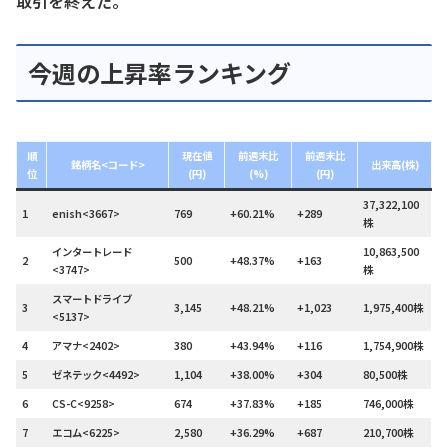
取引を終えた。
今週の上昇率ランキング
順
現在値
前週末比
前週末比
銘柄名<コード>
出来高(株)
位
(円)
(%)
(円)
37,322,100
1
enish<3667>
769
+60.21%
+289
株
インタートレード
10,863,500
2
500
+48.37%
+163
<3747>
株
スマートドライブ
3
3,145
+48.21%
+1,023
1,975,400株
<5137>
4
アマナ<2402>
380
+43.94%
+116
1,754,900株
5
ゼネテック<4492>
1,104
+38.00%
+304
80,500株
6
CS-C<9258>
674
+37.83%
+185
746,000株
7
エコム<6225>
2,580
+36.29%
+687
210,700株