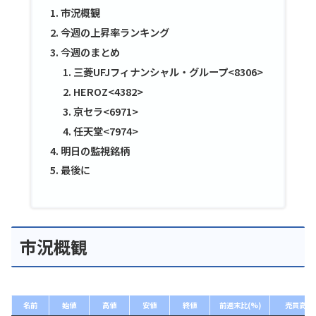
市況概観
今週の上昇率ランキング
今週のまとめ
三菱UFJフィナンシャル・グループ<8306>
HEROZ<4382>
京セラ<6971>
任天堂<7974>
明日の監視銘柄
最後に
市況概観
名前
始値
高値
安値
終値
前週末比(%)
売買高