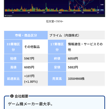
任天堂<7974>
市場・商品区分
プライム（内国株式）
33業種区
17業種区
情報通信・サービスその
その他製品
分
分
他
始値
5967円
終値
6050円
高値
6085円
安値
5882円
+107円
前週末比
売買高
33584900株
(+1.80％)
会社概要
ゲーム機メーカー最大手。