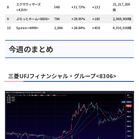
エクサウィザーズ
21,217,200
8
548
+31.73%
+132
<4259>
株
9
ぷらっとホーム<6836>
794
+29.95%
+183
2,069,900株
10
Speee<4499>
2,046
+28.84%
+458
4,350,500株
今週のまとめ
三菱UFJフィナンシャル・グループ<8306>