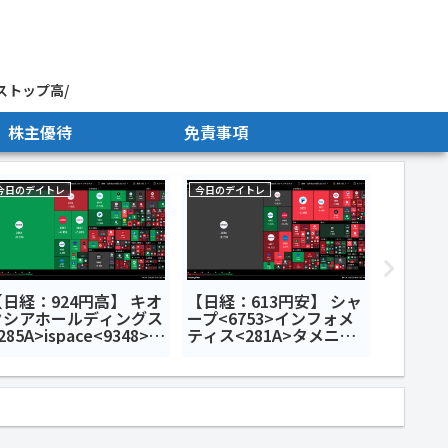
ストップ高/
株主優待
免責事項
今日のデイトレ
今日のデイトレ
株主優待
【日経：924円高】 キオ
【日経：613円安】 シャ
【株主優
クシアホールディングス
ープ<6753>インフォメ
ンキン
285A>ispace<9348>小
ティス<281A>タメニー
原機器<7314>今日の
<6181>今日のデイトレ6
デイトレ7月9日
月24日