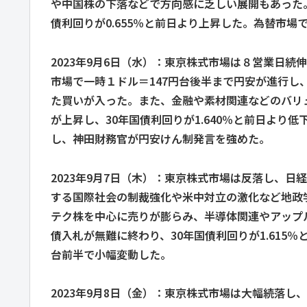
や中国株の下落などで方向感に乏しい展開もあった。
債利回りが0.655％と前日より上昇した。為替市場
2023年9月6日（水）：東京株式市場は８営業日続
市場で一時１ドル＝147円台後半まで円安が進行
た買いが入った。また、金融や素材関連などのバリ
が上昇し、30年国債利回りが1.640％と前日より
し、神田財務官が円安けん制発言を強めた。
2023年9月7日（木）：東京株式市場は反落し、日
する国際社会の制裁強化や米中対立の激化など地政
テク株を中心に売りが膨らみ、半導体関連やアップ
債入札が無難に終わり、30年国債利回りが1.615
台前半で小幅変動した。
2023年9月8日（金）：東京株式市場は大幅続落し