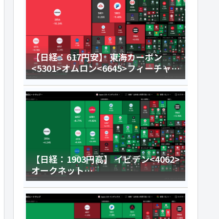
【日経：617円安】 東海カーボン
<5301>オムロン<6645>フィーチャ
<4052>今日のデイトレ8月6日
【日経：1903円高】 イビデン<4062>
オークネット
<3964>HENNGE<4475>今日のデイ
トレ8月5日