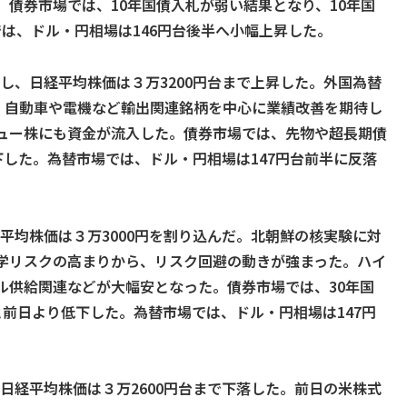
債券市場では、10年国債入札が弱い結果となり、10年国
では、ドル・円相場は146円台後半へ小幅上昇した。
伸し、日経平均株価は３万3200円台まで上昇した。外国為替
し、自動車や電機など輸出関連銘柄を中心に業績改善を期待し
ュー株にも資金が流入した。債券市場では、先物や超長期債
低下した。為替市場では、ドル・円相場は147円台前半に反落
経平均株価は３万3000円を割り込んだ。北朝鮮の核実験に対
学リスクの高まりから、リスク回避の動きが強まった。ハイ
ル供給関連などが大幅安となった。債券市場では、30年国
％と前日より低下した。為替市場では、ドル・円相場は147円
、日経平均株価は３万2600円台まで下落した。前日の米株式