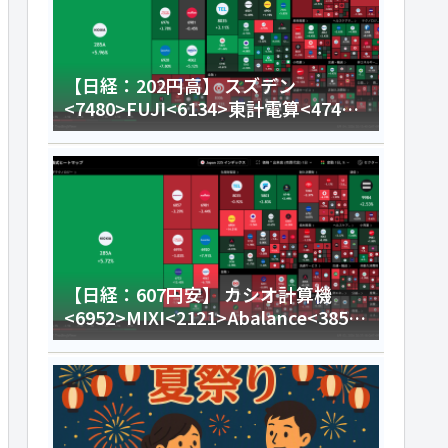
【日経：202円高】 スズデン
<7480>FUJI<6134>東計電算<4746>
今日のデイトレ8月4日
【日経：607円安】 カシオ計算機
<6952>MIXI<2121>Abalance<3856
>今日のデイトレ8月3日