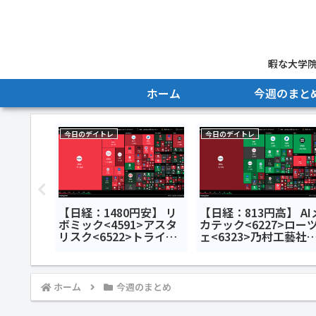
暇な大学院
ホーム
今週のまと
今日のデイトレ
今日のデイトレ
円安、キ
【日経：1480円安】 リ
【日経：813円高】 AI
プ安】
ボミック<4591>アスタ
カテック<6227>ロー
ルディン
リスク<6522>トライア
ェ<6323>乃村工藝社
ブン＆ア
ルホールディングス
<9716>今日のデイトレ
ングス
<141A>今日のデイトレ7
月10日
OTES 韓
月7日
ホーム
今週のまとめ
今日のデイ