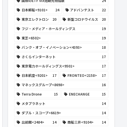
国際のETF VIX短期先物指数
24
日本郵船<9101>
24
アドバンテスト
22
東京エレクトロン
20
新型コロナウイルス
20
フジ・メディア・ホールディングス
19
東芝<6502>
19
バンク・オブ・イノベーション<4393>
18
さくらインターネット
17
東京電力ホールディングス<9501>
17
日本航空<9201>
17
FRONTEO<2158>
17
マネックスグループ<8698>
16
Terra Drone
15
ENECHANGE
15
メタプラネット
14
ダブル・スコープ<6619>
14
出前館<2484>
14
商船三井<9104>
14