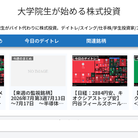
大学院生が始める株式投資
生がバイト代わりに株式投資。デイトレ/スイング/仕手株/学生投資家/
め
今日のデイトレ
関連銘柄
今週のまとめ
今日のデイトレ
メ
【来週の監視銘柄】
【日経：2884円安、キ
ツ
2026年7月第3週7月13日
オクシアストップ安】
～7月17日 ～半導体半
円谷フィールズホールデ
<
7
額セール～
ィングス<2767>キオク
田
シアホールディングス
<285A>SBIグローバル
アセットマネジメント
<4765>今日のデイトレ7
月28日