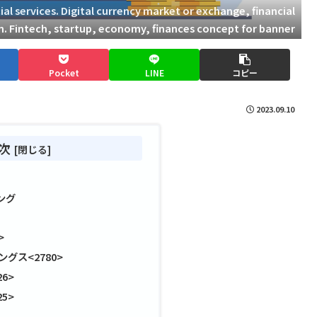
al services. Digital currency market or exchange, financial
on. Fintech, startup, economy, finances concept for banner
Pocket
LINE
コピー
2023.09.10
次
ング
>
グス<2780>
6>
5>