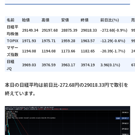
名前
始値
高値
安値
終値
前日比(%)
売
日経平
29149.34
29197.68
28875.39
29018.33
-272.68(-0.9%)
9
均株価
TOPIX
1971.93
1975.71
1959.28
1963.57
-12.29(-0.6%)
9
マザー
1194.08
1194.08
1173.66
1182.65
-20.39(-1.7%)
2
ズ指数
日経
3969.03
3976.59
3963.17
3974.19
3.96(0.1%)
6
JQ
本日の日経平均は前日比-272.68円の29018.33円で取引を
終えています。