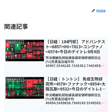
masa
関連記事
【日経：184円安】 アドバンテス
今日のデイトレ
ト<6857>IHI<7013>コンヴァノ
<6574>今日のデイトレ9月9日
市況概観名前始値高値安値終値前日比
(%)売買高日経平均
43907.5544185.7343452.7443459.29
-
184.52(-0.42%)0TOPIX3150.083162.
333119.13122.12-16.08(-0.51%...
【日経：トントン】 免疫生物研
今日のデイトレ
究所<4570>ファナック<6954>大
阪瓦斯<9532>今日のデイトレ12
月2日
市況概観名前始値高値安値終値前日比
(%)売買高日経平均
49494.5849636.7949243.5549303.45
0.17(0%)0TOPIX3349.163357.333334
.43341.062.73(0.08%)234659グロー...