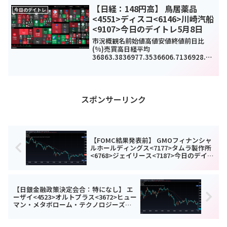
6.672006.971966.971973.92-1...
【日経：148円高】 鳥居薬品
今日のデイトレ
<4551>ディスコ<6146>川崎汽船
<9107>今日のデイトレ5月8日
市況概観名前始値高値安値終値前日比
(%)売買高日経平均
36863.3836977.3536606.7136928.63
148.97(0.41%)0TOPIX2698.612702.2
32675.852698.722.56(0.09%)198...
スポンサーリンク
【FOMC結果発表前】 GMOフィナンシャ
ルホールディングス<7177>タムラ製作所
<6768>ジェイリース<7187>今日のデイト
レ6月16日
【日銀金融政策決定会合：特になし】 エ
ーザイ<4523>オルトプラス<3672>ヒュー
マン・メタボローム・テクノロジーズ
<6090>今日のデイトレ6月18日