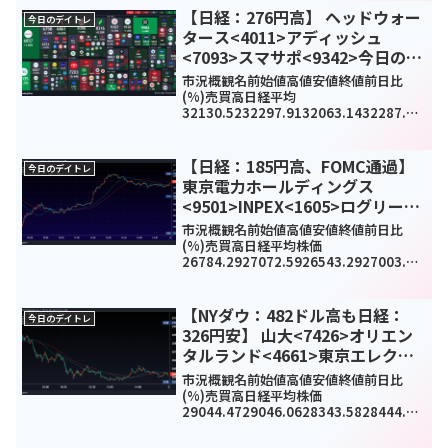
【日経：276円高】 ヘッドウォー
今日のデイトレ
タース<4011>アディッシュ
<7093>スマサポ<9342>今日のデ
イトレ8月24日
市況概観名前始値高値安値終値前日比
(%)売買高日経平均
32130.5232297.9132063.1432287.21
276.95(0.87%)-
TOPIX2279.592289.582277.692286.5
99.54(0.42%)116...
【日経：185円高、FOMC通過】
今日のデイトレ
東京電力ホールディングス
<9501>INPEX<1605>ログリー
<6579>今日のデイトレ5月6日
市況概観名前始値高値安値終値前日比
(%)売買高日経平均株価
26784.2927072.5926543.2927003.56
185.03(0.7%)1498566700TOPIX1902.
41919.611890.321915.9117.56...
【NYダウ：482ドル高も日経：
今日のデイトレ
326円安】 山大<7426>オリエン
タルランド<4661>東京エレクト
ロン<8035>今日のデイトレ10月4
市況概観名前始値高値安値終値前日比
日
(%)売買高日経平均株価
29044.4729046.0628343.5828444.89
-
326.18(-1.1%)1324330000TOPIX200