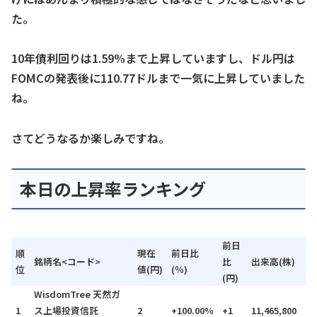
た。
10年債利回りは1.59%まで上昇していますし、ドル円は
FOMCの発表後に110.77ドルまで一気に上昇していました
ね。
さてどうなるか楽しみですね。
本日の上昇率ランキング
前日
順
現在
前日比
銘柄名<コード>
比
出来高(株)
位
値(円)
(％)
(円)
WisdomTree 天然ガ
1
ス上場投資信託
2
+100.00%
+1
11,465,800