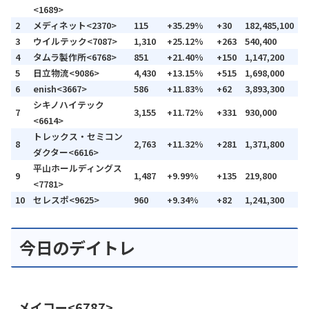
<1689>
2
メディネット<2370>
115
+35.29%
+30
182,485,100
3
ウイルテック<7087>
1,310
+25.12%
+263
540,400
4
タムラ製作所<6768>
851
+21.40%
+150
1,147,200
5
日立物流<9086>
4,430
+13.15%
+515
1,698,000
6
enish<3667>
586
+11.83%
+62
3,893,300
シキノハイテック
7
3,155
+11.72%
+331
930,000
<6614>
トレックス・セミコン
8
2,763
+11.32%
+281
1,371,800
ダクター<6616>
平山ホールディングス
9
1,487
+9.99%
+135
219,800
<7781>
10
セレスポ<9625>
960
+9.34%
+82
1,241,300
今日のデイトレ
メイコー<6787>