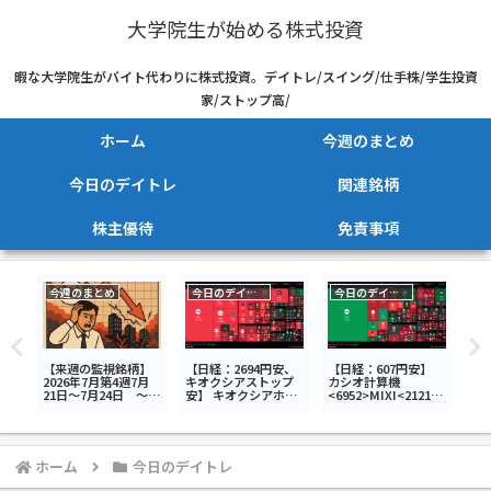
大学院生が始める株式投資
暇な大学院生がバイト代わりに株式投資。デイトレ/スイング/仕手株/学生投資
家/ストップ高/
ホーム
今週のまとめ
今日のデイトレ
関連銘柄
株主優待
免責事項
今週のまとめ
今日のデイトレ
今日のデイトレ
安】
【来週の監視銘柄】
【日経：2694円安、
【日経：607円安】
【日
>ア
2026年7月第4週7月
キオクシアストップ
カシオ計算機
キ
>ト
21日～7月24日 ～荒
安】 キオクシアホー
<6952>MIXI<2121>
ィ
ィ
れる韓国市場、ディ
ルディングス<285A>
Abalance<3856>今
<28
日の
スコは決算で暴落～
セブン＆アイ・ホー
日のデイトレ8月3日
>小
ルディングス
今
<3382>NEXT
日
NOTES 韓国
ホーム
今日のデイトレ
KOSPI・ベア
ETN<2034>今日のデ