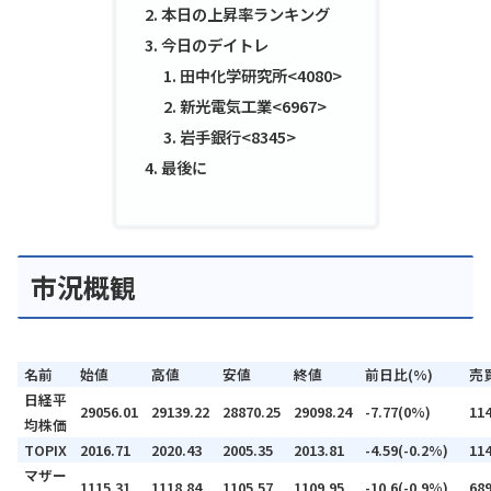
本日の上昇率ランキング
今日のデイトレ
田中化学研究所<4080>
新光電気工業<6967>
岩手銀行<8345>
最後に
市況概観
名前
始値
高値
安値
終値
前日比(%)
売
日経平
29056.01
29139.22
28870.25
29098.24
-7.77(0%)
11
均株価
TOPIX
2016.71
2020.43
2005.35
2013.81
-4.59(-0.2%)
11
マザー
1115.31
1118.84
1105.57
1109.95
-10.6(-0.9%)
68