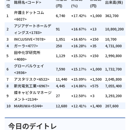
銘柄名<コード>
出来高(株)
位
(円)
(％)
(円)
弁護士ドットコム
1
6,740
+17.42%
+1,000
362,700
<6027>
アジアゲートホールデ
2
91
+16.67%
+13
10,800,200
ィングス<1783>
3
INCLUSIVE<7078>
1,051
+16.65%
+150
10,700
4
ガーラ<4777>
250
+16.28%
+35
4,731,000
田中化学研究所
5
1,129
+15.32%
+150
2,990,800
<4080>
グローバルウェイ
6
7,590
+15.17%
+1,000
1,732,700
<3936>
7
アスタリスク<6522>
11,440
+15.09%
+1,500
2,045,800
8
新光電気工業<6967>
4,445
+14.86%
+575
7,055,400
燦キャピタルマネージ
9
27
+12.50%
+3
3,293,200
メント<2134>
10
MARUWA<5344>
12,680
+12.41%
+1,400
207,600
今日のデイトレ