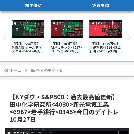
株主優待
免責事項
今日のデイトレ
今日のデイトレ
今日のデイトレ
安】
【日経：594円高】
【日経：813円高】
【日経：1315円安】
【日
>ア
MIRAINIホールディ
AIメカテック<6227>
古野電気<6814>良品
キ
>ト
ングス<546A>楽天グ
ローツェ<6323>乃村
計画<7453>安川電機
ィ
ィ
ループ
工藝社<9716>今日の
<6506>今日のデイト
<28
日の
<4755>Hmcomm<2
デイトレ7月10日
レ7月13日
>小
65A>今日のデイトレ
今
6月30日
日
ホーム
今日のデイトレ
【NYダウ・S&P500：過去最高値更新】
田中化学研究所<4080>新光電気工業
<6967>岩手銀行<8345>今日のデイトレ
10月27日
今日のデイトレ