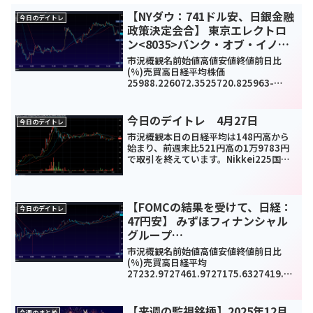
【NYダウ：741ドル安、日銀金融
今日のデイトレ
政策決定会合】 東京エレクトロ
ン<8035>バンク・オブ・イノベ
ーション<4393>マツモト<7901>
市況概観名前始値高値安値終値前日比
今日のデイトレ6月17日
(%)売買高日経平均株価
25988.226072.3525720.825963-
468.2(-1.8%)1869655000TOPIX1837.
571843.521819.111835.9-31.91(-1...
今日のデイトレ 4月27日
今日のデイトレ
市況概観本日の日経平均は148円高から
始まり、前週末比521円高の1万9783円
で取引を終えています。Nikkei225国内
では日銀の中小企業支援や国債買いなど
が発表されており日経押上げの要因とな
ったようです。また米国では、一部の州
での経済...
【FOMCの結果を受けて、日経：
今日のデイトレ
47円安】 みずほフィナンシャル
グループ
<8411>MacbeePlanet<7095>H
市況概観名前始値高値安値終値前日比
OUSEI<5035>今日のデイトレ3月
(%)売買高日経平均
27232.9727461.9727175.6327419.61
23日
-47(-0.17%)-
TOPIX1944.371960.141938.851957.3
2-5.61(-0.29%)106...
【来週の監視銘柄】2025年12月
今週のまとめ