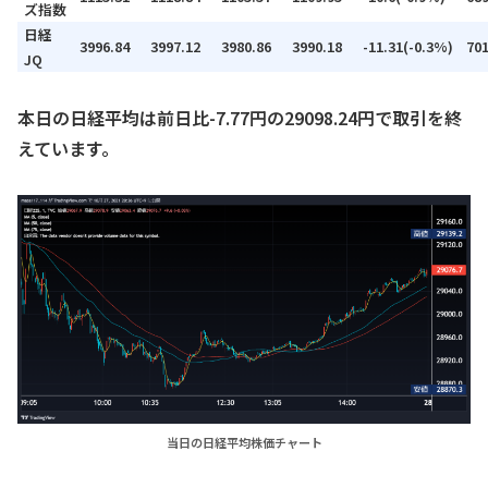
ズ指数
日経
3996.84
3997.12
3980.86
3990.18
-11.31(-0.3%)
70
JQ
本日の日経平均は前日比-7.77円の29098.24円で取引を終
えています。
当日の日経平均株価チャート