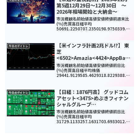
第5週12月29日～12月30日 ～
2026年相場開始と大納会～
市況概観名前始値高値安値終値前週末比
(%)売買高日経平均
50691.2250707.2350198.9750339.48
-
410.91(-0.81%)951618TOPIX342234
31.893408.973408.97-14.09(-0...
【米インフラ計画2兆ドル!?】 東
今日のデイトレ
芝
<6502>Amazia<4424>AppBank
<6177>今日のデイトレ4月1日
市況概観名前始値高値安値終値前日比
(%)売買高日経平均株価
29441.9129585.4629318.8229388.87
210.07(0.7%)1245970000TOPIX1971.
781974.21953.831957.643.64(...
【日経：1876円高】 グッドコム
今日のデイトレ
アセット<3475>めぶきフィナン
シャルグループ
<7167>GFA<8783>今日のデイト
市況概観名前始値高値安値終値前日比
レ4月8日
(%)売買高日経平均
31729.1133257.1631703.6933012.58
1876(6.03%)0TOPIX2330.472452.782
329.932432.02143.36(6.26%)268...