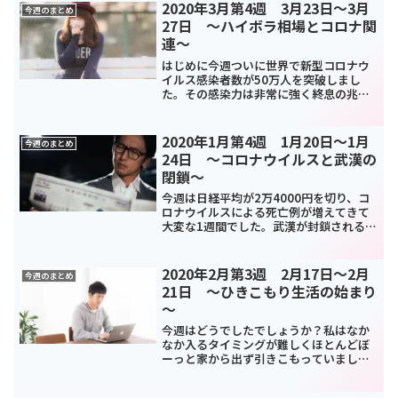
2020年3月第4週 3月23日～3月
今週のまとめ
27日 ～ハイボラ相場とコロナ関
連～
はじめに今週ついに世界で新型コロナウ
イルス感染者数が50万人を突破しまし
た。その感染力は非常に強く終息の兆し
が一向に確認できません。恐らく私が生
きてきた中で最大規模の感染症の一つで
あることは明らかでしょう。日経平均の
2020年1月第4週 1月20日～1月
今週のまとめ
上げ幅は2800円を超え...
24日 ～コロナウイルスと武漢の
閉鎖～
今週は日経平均が2万4000円を切り、コ
ロナウイルスによる死亡例が増えてきて
大変な1週間でした。武漢が封鎖されるニ
ュースにはさすがにビビりましたね～バ
イオハザードみたいな世界観ですよね。
来週はイギリスのEU離脱とか決算とか多
2020年2月第3週 2月17日～2月
今週のまとめ
いですし注目でき...
21日 ～ひきこもり生活の始まり
～
今週はどうでしたでしょうか？私はなか
なか入るタイミングが難しくほとんどぼ
ーっと家から出ず引きこもっていました
（引きこもり楽しい）。。。日経が荒れ
ていてなかなか難しい相場だったように