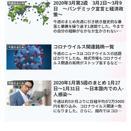
思います。海外勢が日本株から手を引い
2020年3月第2週 3月2日～3月9
今週のまとめ
て資金流出してる感ありま...
日 ～パンデミック宣言と経済政
策～
今週のまとめ先週に引き続き歴史的な暴
落と暴騰を繰り返す1週間でした。今まで
の自分の経験がなかなか生かされないそ
んな相場でした。3月9日(月)には原油価
格の暴落と急速な円高によって日経平均2
万円割れ。3月13日(金)には、年初来の日
コロナウイルス関連銘柄一覧
今週のまとめ
経平均の下...
今週のニュースはコロナウイルスの話題
ばかりでしたね。株式市場もコロナウイ
ルス関連の銘柄がストップ高するなど注
目を集めました。1月24日には中国の武
漢市から成田空港経由で千歳市に滞在し
ていたそうです。東京都内でも初の感染
者が見つかったとニュー...
2020年1月第5週のまとめ 1月27
今週のまとめ
日～1月31日 ～日本国内での人-
人感染～
今週は約3か月ぶりに日経平均が2万3000
円を割り込み、コロナウイルス関連一色
になりました。さらに、国内ではコロナ
ウイルスの人-人感染が認められ緊迫した
状況になっています。また、30日には世
界保健機構(WHO)が「非常事態宣言」を
行い、2月...