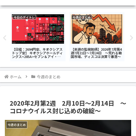
今日のデイトレ
今週のまとめ
今
キン
【日経：2694円安、キオクシアス
【来週の監視銘柄】2026年7月第4
【日
トップ安】 キオクシアホールディ
週7月21日～7月24日 ～荒れる韓
<6
ングス<285A>セブン＆アイ・ホー
国市場、ディスコは決算で暴落～
社<
ルディングス<3382>NEXT
NOTES 韓国KOSPI・ベア
ETN<2034>今日のデイトレ7月17
日
ホーム
今週のまとめ
2020年2月第2週 2月10日～2月14日 ～
コロナウイルス封じ込めの破綻～
今週のまとめ