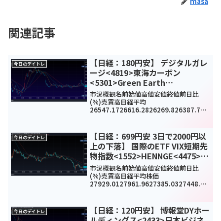
masa
関連記事
【日経：180円安】 デジタルガレ
今日のデイトレ
ージ<4819>東海カーボン
<5301>Green Earth
Institute<9212>今日のデイトレ
市況概観名前始値高値安値終値前日比
12月21日
(%)売買高日経平均
26547.1726616.2826269.826387.72-
180.31(-0.68%)-
TOPIX1905.561911.361890.751893.3
2-12.27(-0.64%...
【日経：699円安 3日で2000円以
今日のデイトレ
上の下落】 国際のETF VIX短期先
物指数<1552>HENNGE<4475>三
菱UFJフィナンシャル・グループ
市況概観名前始値高値安値終値前日比
<8306>今日のデイトレ5月13日
(%)売買高日経平均株価
27929.0127961.9627385.0327448.01
-
699.5(-2.5%)1408350000TOPIX1865.
351870.961845.721849.04-28...
【日経：120円安】 博報堂DYホー
今日のデイトレ
ルディングス<2433>日本ビジネ