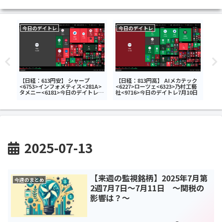
今日のデイトレ
今日のデイトレ
今
ク
【日経：613円安】 シャープ
【日経：813円高】 AIメカテック
【日
<6753>インフォメティス<281A>
<6227>ローツェ<6323>乃村工藝
トッ
3>
タメニー<6181>今日のデイトレ6
社<9716>今日のデイトレ7月10日
ディ
月24日
ルデ
ルア
日の
2025-07-13
【来週の監視銘柄】2025年7月第
今週のまとめ
2週7月7日～7月11日 ～関税の
影響は？～