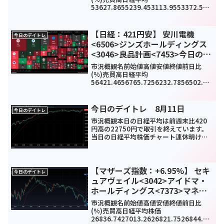
53627.8655239.453113.9553372.53-
447.08(-0.83%)1576834TOPIX3618.1
93717.583586.093609.4-19.63(...
【日経：421円安】 安川電機
今日のデイトレ
<6506>ジンズホールディングス
<3046>良品計画<7453>今日のデ
イトレ4月13日
市況概観名前始値高値安値終値前日比
(%)売買高日経平均
56421.4656765.7256232.7856502.77
-
421.34(-0.74%)0TOPIX3719.833751.
583707.083723.01-16.84(-0.45...
今日のデイトレ 8月11日
今日のデイトレ
市況概観本日の日経平均は前週末比420
円高の22750円で取引を終えています。
当日の日経平均株価チャート連休明けの
本日の上昇はトランプ砲のおかげです
ね。トランプ大統領は8日、追加経済対策
を大統領令で発報しています。これを受
けてバリュー株が買...
【マザーズ指数：+6.95%】 セキ
今日のデイトレ
ュアヴェイル<3042>アイドマ・
ホールディングス<7373>マネッ
クスグループ<8698>今日のデイ
市況概観名前始値高値安値終値前日比
トレ3月1日
(%)売買高日経平均株価
26836.7427013.2626821.7526844.72