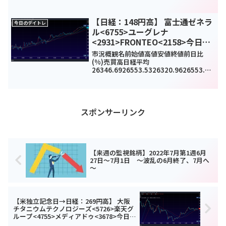
317.9(1.2%)1247160000TOPIX1903.3
41911.171896.21897.1710.24(...
【日経：148円高】 富士通ゼネラ
今日のデイトレ
ル<6755>ユーグレナ
<2931>FRONTEO<2158>今日の
デイトレ1月20日
市況概観名前始値高値安値終値前日比
(%)売買高日経平均
26346.6926553.5326320.9626553.53
148.3(0.56%)-
TOPIX1913.71927.61911.651926.871
1.25(0.59%)98169...
スポンサーリンク
【来週の監視銘柄】2022年7月第1週6月
27日～7月1日 ～波乱の6月終了、7月へ
～
【米独立記念日→日経：269円高】 大阪
チタニウムテクノロジーズ<5726>楽天グ
ループ<4755>メディアドゥ<3678>今日の
デイトレ7月5日