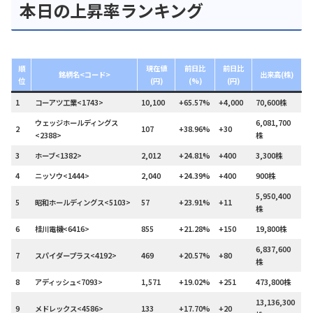
本日の上昇率ランキング
順
現在値
前日比
前日比
銘柄名<コード>
出来高(株)
位
(円)
(%)
(円)
1
コーアツ工業<1743>
10,100
+65.57%
+4,000
70,600株
ウェッジホールディングス
6,081,700
2
107
+38.96%
+30
<2388>
株
3
ホーブ<1382>
2,012
+24.81%
+400
3,300株
4
ニッソウ<1444>
2,040
+24.39%
+400
900株
5,950,400
5
昭和ホールディングス<5103>
57
+23.91%
+11
株
6
桂川電機<6416>
855
+21.28%
+150
19,800株
6,837,600
7
スパイダープラス<4192>
469
+20.57%
+80
株
8
アディッシュ<7093>
1,571
+19.02%
+251
473,800株
13,136,300
9
メドレックス<4586>
133
+17.70%
+20