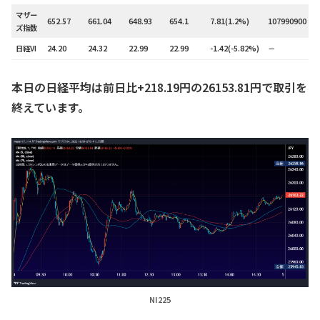
マザー
652.57
661.04
648.93
654.1
7.81(1.2%)
107990900
ズ指数
日経VI
24.20
24.32
22.99
22.99
-1.42(-5.82%)
－
本日の日経平均は前日比+218.19円の26153.81円で取引を
終えています。
NI225