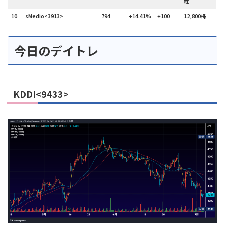
株
10
sMedio<3913>
794
+14.41%
+100
12,800株
今日のデイトレ
KDDI<9433>