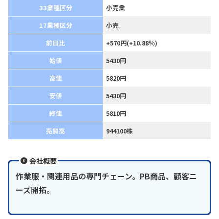
33業種区分
小売業
17業種区分
小売
前日比
+570円(+10.88％)
始値
5430円
高値
5820円
安値
5430円
終値
5810円
売買高
944100株
会社概要
作業服・関連用品の専門チェーン。PB商品、顧客ニ
ーズ開拓。