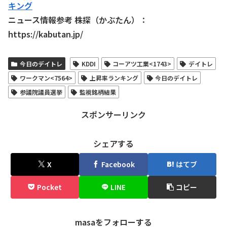
キング
ニュース情報参考 株探（かぶたん）：
https://kabutan.jp/
今日のデイトレ
KDDI
コーアツ工業<1743>
デイトレ
ワークマン<7564>
上昇率ランキング
今日のデイトレ
参議院議員選挙
監視銘柄結果
スポンサーリンク
シェアする
X
Facebook
はてブ
Pocket
LINE
コピー
masaをフォローする