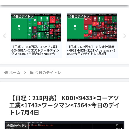
今日のデイトレ
今日のデイトレ
今
【日経：1008円高、ASML決算】
【日経：607円安】 カシオ計算機
【日
A>
GO<581A>ウエストホールディン
<6952>MIXI<2121>Abalance<3
<6
レ6
グス<1407>三光合成<7888>今日
856>今日のデイトレ8月3日
<6
のデイトレ7月15日
ホーム
今日のデイトレ
【日経：218円高】 KDDI<9433>コーアツ
工業<1743>ワークマン<7564>今日のデイ
トレ7月4日
今日のデイトレ