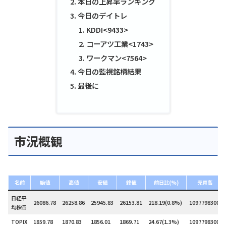
本日の上昇率ランキング
今日のデイトレ
KDDI<9433>
コーアツ工業<1743>
ワークマン<7564>
今日の監視銘柄結果
最後に
市況概観
名前
始値
高値
安値
終値
前日比(%)
売買高
日経平
26086.78
26258.86
25945.83
26153.81
218.19(0.8%)
1097798300
均株価
TOPIX
1859.78
1870.83
1856.01
1869.71
24.67(1.3%)
1097798300