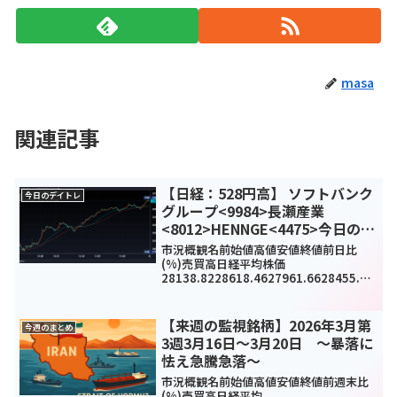
masa
関連記事
【日経：528円高】 ソフトバンク
今日のデイトレ
グループ<9984>長瀬産業
<8012>HENNGE<4475>今日のデ
イトレ12月7日
市況概観名前始値高値安値終値前日比
(%)売買高日経平均株価
28138.8228618.4627961.6628455.65
28.23(1.9%)1291110000TOPIX1962.0
91995.221952.631989.8542.31...
【来週の監視銘柄】2026年3月第
今週のまとめ
3週3月16日～3月20日 ～暴落に
怯え急騰急落～
市況概観名前始値高値安値終値前週末比
(%)売買高日経平均