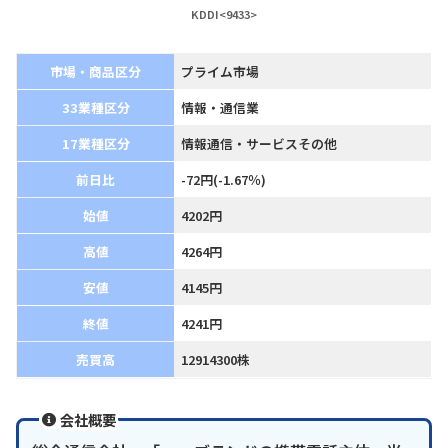
KDDI<9433>
市場・商品区分
プライム市場
33業種区分
情報・通信業
17業種区分
情報通信・サービスその他
前日比
-72円(-1.67％)
始値
4202円
高値
4264円
安値
4145円
終値
4241円
売買高
12914300株
会社概要