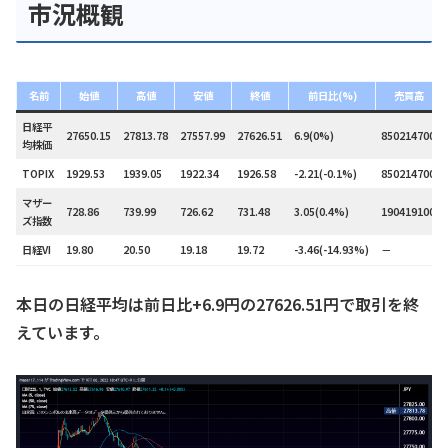
市況概観
名前
始値
高値
安値
終値
前日比(%)
売買高
日経平
27650.15
27813.78
27557.99
27626.51
6.9(0%)
850214700
均株価
TOPIX
1929.53
1939.05
1922.34
1926.58
-2.21(-0.1%)
850214700
マザー
728.86
739.99
726.62
731.48
3.05(0.4%)
190419100
ズ指数
日経VI
19.80
20.50
19.18
19.72
-3.46(-14.93%)
－
本日の日経平均は前日比+6.9円の27626.51円で取引を終
えています。