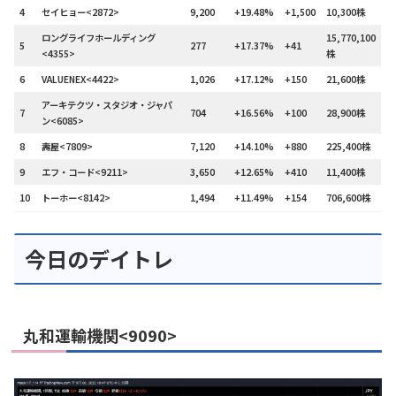
4
セイヒョー<2872>
9,200
+19.48%
+1,500
10,300株
ロングライフホールディング
15,770,100
5
277
+17.37%
+41
<4355>
株
6
VALUENEX<4422>
1,026
+17.12%
+150
21,600株
アーキテクツ・スタジオ・ジャパ
7
704
+16.56%
+100
28,900株
ン<6085>
8
壽屋<7809>
7,120
+14.10%
+880
225,400株
9
エフ・コード<9211>
3,650
+12.65%
+410
11,400株
10
トーホー<8142>
1,494
+11.49%
+154
706,600株
今日のデイトレ
丸和運輸機関<9090>