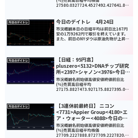
(%)売買高日経平均株価
27580.0327724.4527492.427641.83-
139.19(-0.5%)971870000TOPIX1928.
581936.381922.531931.14-8.9...
今日のデイトレ 4月24日
今日のデイトレ
市況概観本日の日経平均は前日比167円
安の1万9262円で取引を終えています。
また、前日のNYダウは原油先物が上昇し
たことから一時400ドル程度値上がりし
たが最終的には前日比39ドル高となって
います。米ギリアド・サイエンシズの新
型コロナウイ...
【日経：95円高】
今日のデイトレ
pluszero<5132>DNAチップ研究
所<2397>シャノン<3976>今日の
デイトレ1月25日
市況概観名前始値高値安値終値前日比
(%)売買高日経平均
27175.8827473.927175.8827395.019
5.82(0.35%)-
TOPIX1967.641983.741967.381980.6
97.77(0.39%)10190...
【3連休前最終日】 ニコン
今日のデイトレ
<7731>Appier Group<4180>エ
ア・ウォーター<4088>今日のデ
イトレ8月6日
市況概観名前始値高値安値終値前日比
(%)売買高日経平均株価
27709.2227888.8727709.2227820.04