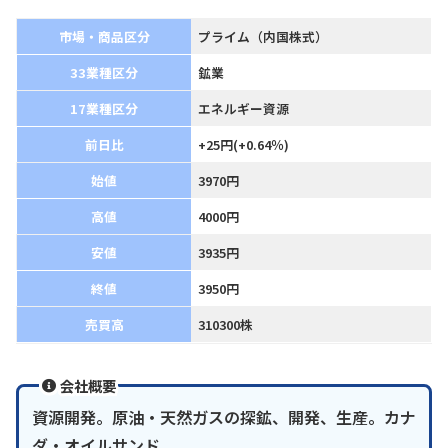
市場・商品区分
プライム（内国株式）
33業種区分
鉱業
17業種区分
エネルギー資源
前日比
+25円(+0.64％)
始値
3970円
高値
4000円
安値
3935円
終値
3950円
売買高
310300株
会社概要
資源開発。原油・天然ガスの探鉱、開発、生産。カナ
ダ・オイルサンド。