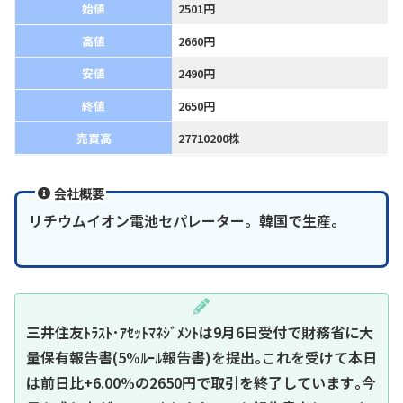
始値
2501円
高値
2660円
安値
2490円
終値
2650円
売買高
27710200株
会社概要
リチウムイオン電池セパレーター。韓国で生産。
三井住友ﾄﾗｽﾄ･ｱｾｯﾄﾏﾈｼﾞﾒﾝﾄは9月6日受付で財務省に大
量保有報告書(5%ﾙｰﾙ報告書)を提出｡これを受けて本日
は前日比+6.00%の2650円で取引を終了しています｡今