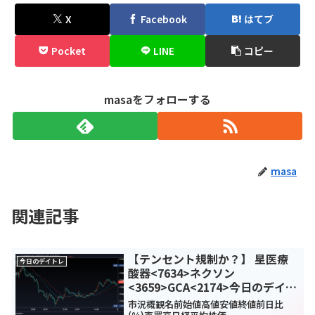
X
Facebook
はてブ
Pocket
LINE
コピー
masaをフォローする
masa
関連記事
【テンセント規制か？】 星医療
今日のデイトレ
酸器<7634>ネクソン
<3659>GCA<2174>今日のデイト
レ8月3日
市況概観名前始値高値安値終値前日比