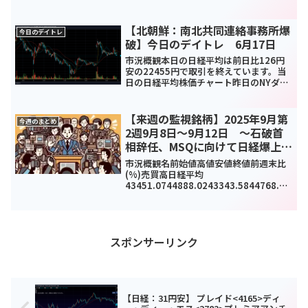
91.92(0.3%)991690000TOPIX1927.63
1932.471923.431929.340.36(0...
【北朝鮮：南北共同連絡事務所爆
今日のデイトレ
破】今日のデイトレ 6月17日
市況概観本日の日経平均は前日比126円
安の22455円で取引を終えています。当
日の日経平均株価チャート昨日のNYダウ
は前日比526ドル高となっていますが日
経は反落しましたね。NYダウに関しては
トランプ政権の1兆ドル程度をインフラに
【来週の監視銘柄】2025年9月第
今週のまとめ
支出するこ...
2週9月8日～9月12日 ～石破首
相辞任、MSQに向けて日経爆上げ
～
市況概観名前始値高値安値終値前週末比
(%)売買高日経平均
43451.0744888.0243343.5844768.12
1749.37(4.07%)1028737TOPIX3124.2
63171.773118.613160.4955.18(...
スポンサーリンク
【日経：31円安】 プレイド<4165>ディ