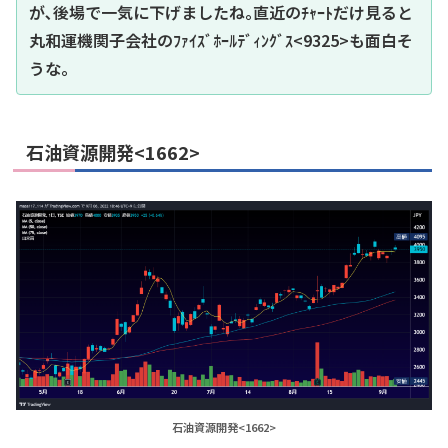
が､後場で一気に下げましたね｡直近のﾁｬｰﾄだけ見ると
丸和運機関子会社のﾌｧｲｽﾞﾎｰﾙﾃﾞｨﾝｸﾞｽ<9325>も面白そ
うな｡
石油資源開発<1662>
石油資源開発<1662>