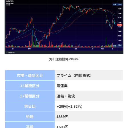
丸和運輸機関<9090>
市場・商品区分
プライム（内国株式）
33業種区分
陸運業
17業種区分
運輸・物流
前日比
+20円(+1.32％)
始値
1559円
高値
1603円