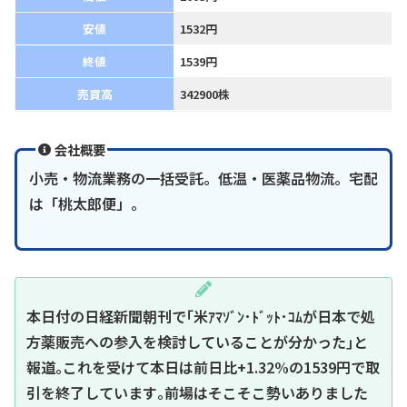
安値
1532円
終値
1539円
売買高
342900株
会社概要
小売・物流業務の一括受託。低温・医薬品物流。宅配
は「桃太郎便」。
本日付の日経新聞朝刊で｢米ｱﾏｿﾞﾝ･ﾄﾞｯﾄ･ｺﾑが日本で処
方薬販売への参入を検討していることが分かった｣と
報道｡これを受けて本日は前日比+1.32%の1539円で取
引を終了しています｡前場はそこそこ勢いありました