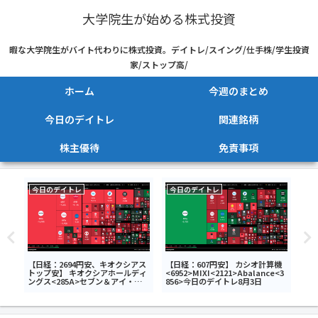
大学院生が始める株式投資
暇な大学院生がバイト代わりに株式投資。デイトレ/スイング/仕手株/学生投資
家/ストップ高/
ホーム
今週のまとめ
今日のデイトレ
関連銘柄
株主優待
免責事項
今日のデイトレ
今日のデイトレ
今
ック
【日経：2694円安、キオクシアス
【日経：607円安】 カシオ計算機
【日
工藝
トップ安】 キオクシアホールディ
<6952>MIXI<2121>Abalance<3
ー
0日
ングス<285A>セブン＆アイ・ホー
856>今日のデイトレ8月3日
<2
ルディングス<3382>NEXT
<7
NOTES 韓国KOSPI・ベア
ETN<2034>今日のデイトレ7月17
日