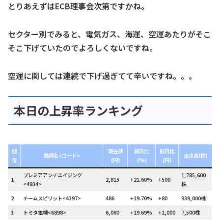
とりあえずはECB理事会次第ですかね。
セクター別でみると、電気ガス、海運、空運あたりがそこ
そこ下げていたのでよろしくないですね。
空運に関しては連続で下げ過ぎてて辛いですね。。。
本日の上昇率ランキング
順
現在値
前日比
前日比
銘柄名<コード>
出来高(株)
位
(円)
(%)
(円)
プレミアアンチエイジング
1,785,600
1
2,815
+21.60%
+500
<4934>
株
2
チームスピリット<4397>
486
+19.70%
+80
939,000株
3
トミタ電機<6898>
6,080
+19.69%
+1,000
7,500株