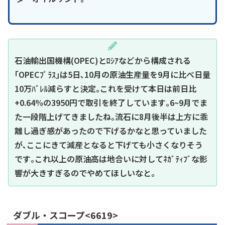
石油輸出国機構(OPEC)とﾛｼｱなどから構成される
｢OPECﾌﾟﾗｽ｣は5日､10月の原油生産量を9月に比べ日量
10万ﾊﾞﾚﾙ減らすと決定｡これを受けて本日は前日比
+0.64%の3950円で取引を終了しています｡6~9月でま
た一段階上げてきましたね｡流石に8月後半は上方に乖
離し過ぎ感があったので下げるかなと思っていました
が､ここにきて減産となると下げても小さくなりそう
です｡これ以上の原油高は地合いに対してﾈｶﾞﾃｨﾌﾞな影
響が大きすぎるのでやめてほしいなと｡
ダブル・スコープ<6619>