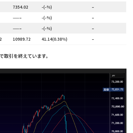
7354.02
-(-%)
–
——–
-(-%)
–
——–
-(-%)
–
2
10989.72
41.14(0.38%)
–
88円で取引を終えています。