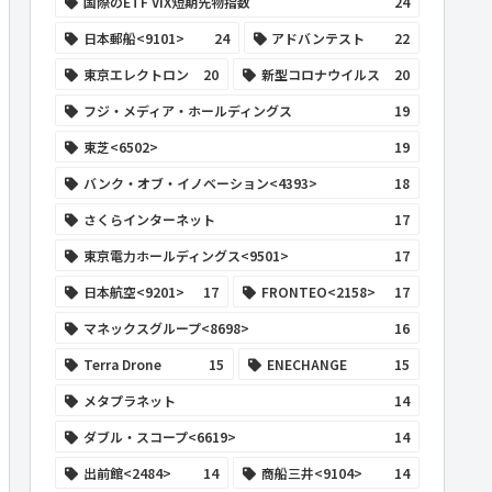
国際のETF VIX短期先物指数
24
日本郵船<9101>
24
アドバンテスト
22
東京エレクトロン
20
新型コロナウイルス
20
フジ・メディア・ホールディングス
19
東芝<6502>
19
バンク・オブ・イノベーション<4393>
18
さくらインターネット
17
東京電力ホールディングス<9501>
17
日本航空<9201>
17
FRONTEO<2158>
17
マネックスグループ<8698>
16
Terra Drone
15
ENECHANGE
15
メタプラネット
14
ダブル・スコープ<6619>
14
出前館<2484>
14
商船三井<9104>
14