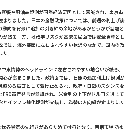
ぐる緊張や原油高観測が国際経済要因として意識され、東京市
強まりました。日本の金融政策については、前週の利上げ後
の動向を背景に追加の引き締め余地があるかどうかが話題と
力が残る一方、地政学リスクが高まる局面では安全資産とし
説では、海外要因に左右されやすい状況のなかで、国内の政
した。
や中東情勢のヘッドラインに左右されやすい地合いが続き、
関心が高まりました。政策面では、日銀の追加利上げ観測が
見極める局面として受け止められ、政府・日銀のスタンスを
とFRB高官発言が意識され、米金利の上下がドル円を通じて
念とインフレ鈍化観測が交錯し、為替の方向感が定まりにく
と世界景気の先行きがあらためて材料となり、東京市場では