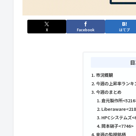
X
Facebook
はてブ
目
市況概観
今週の上昇率ランキ
今週のまとめ
倉元製作所<5216
Liberaware<21
HPCシステムズ<6
岡本硝子<7746>
来週の監視銘柄