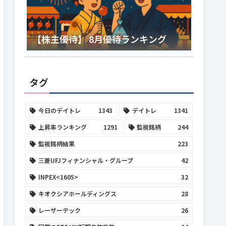
【株主優待】 8月優待ランキング
タグ
今日のデイトレ
1343
デイトレ
1341
上昇率ランキング
1291
監視銘柄
244
監視銘柄結果
223
三菱UFJフィナンシャル・グループ
42
INPEX<1605>
32
キオクシアホールディングス
28
レーザーテック
26