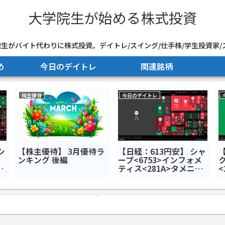
大学院生が始める株式投資
生がバイト代わりに株式投資。デイトレ/スイング/仕手株/学生投資家/
め
今日のデイトレ
関連銘柄
株主優待
今日のデイトレ
シ
【株主優待】 3月優待ラ
【日経：613円安】 シャ
ンキング 後編
ープ<6753>インフォメ
ba
ティス<281A>タメニー
<
デイ
<6181>今日のデイトレ6
田
月24日