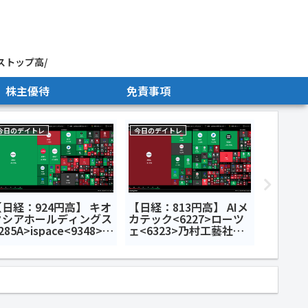
ストップ高/
株主優待
免責事項
今日のデイトレ
今日のデイトレ
今日のデイ
【日経：924円高】 キオ
【日経：813円高】 AIメ
【日経：
クシアホールディングス
カテック<6227>ローツ
ASML決
285A>ispace<9348>小
ェ<6323>乃村工藝社
ウエス
原機器<7314>今日の
<9716>今日のデイトレ7
ス<14
デイトレ7月9日
月10日
<788
月15日