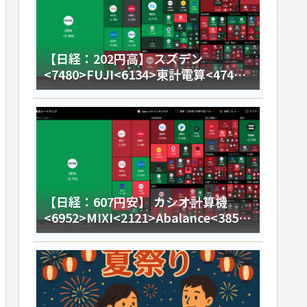
【日経：202円高】 スズデン
<7480>FUJI<6134>東計電算<4746>
今日のデイトレ8月4日
【日経：607円安】 カシオ計算機
<6952>MIXI<2121>Abalance<3856
>今日のデイトレ8月3日