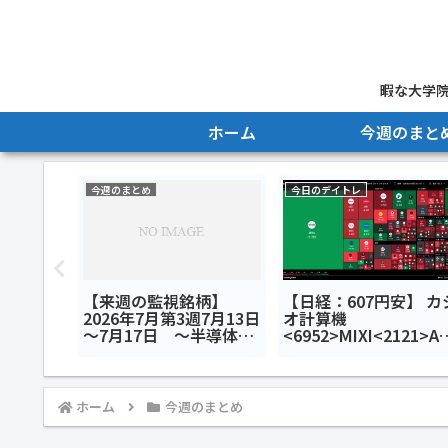
暇な大学院
ホーム
今週のまと
今週のまとめ
今日のデイトレ
安】 ザイ
【来週の監視銘柄】
【日経：607円安】 カ
クス
2026年7月第3週7月13日
オ計算機
<7018>
～7月17日 ～半導体半
<6952>MIXI<2121>A
発
額セール～
lance<3856>今日の
デイトレ7
トレ8月3日
ホーム
今週のまとめ