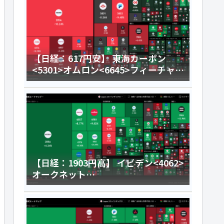
【日経：617円安】 東海カーボン
<5301>オムロン<6645>フィーチャ
<4052>今日のデイトレ8月6日
【日経：1903円高】 イビデン<4062>
オークネット
<3964>HENNGE<4475>今日のデイ
トレ8月5日