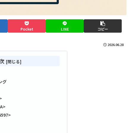
Pocket
LINE
コピー
2026.06.28
次
ング
>
8A>
597>