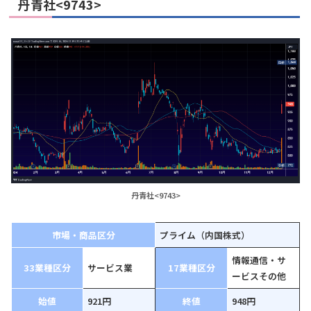
丹青社<9743>
丹青社<9743>
市場・商品区分
プライム（内国株式）
情報通信・サ
33業種区分
サービス業
17業種区分
ービスその他
始値
921円
終値
948円