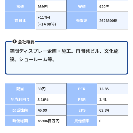
高値
959円
安値
920円
+117円
前日比
売買高
2626500株
(+14.08％)
会社概要
空間ディスプレー企画・施工。再開発ビル、文化施
設。ショールーム等。
配当
30円
PER
14.85
配当利回り
3.16%
PBR
1.41
配当性向
46.99
EPS
63.84
時価総額
45906百万円
貸借倍率
0