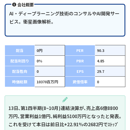
会社概要
AI・ディープラーニング技術のコンサルやAI開発サー
ビス。衛星画像解析。
配当
0円
PER
90.3
配当利回り
0%
PBR
4.85
配当性向
0
EPS
29.7
時価総額
10370百万円
貸借倍率
0
13日､第1四半期(8~10月)連結決算が､売上高6億8800
万円､営業利益1億円､純利益5100万円となったと発表｡
これを受けて本日は前日比+22.91%の2682円でｽﾄｯﾌﾟ