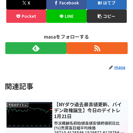
X
Facebook
はてブ
Pocket
LINE
コピー
masaをフォローする
masa
関連記事
【NYダウ過去最高値更新、バイ
今日のデイトレ
デン政権誕生】今日のデイトレ
1月21日
市況概観名前始値高値安値終値前日比
(%)売買高日経平均株価
28710.4128846.1528677.6128756.86