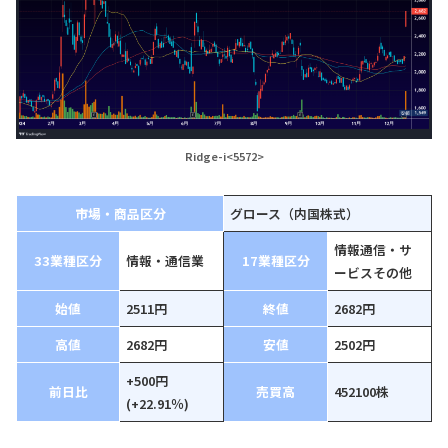
Ridge-i<5572>
市場・商品区分
グロース（内国株式）
情報通信・サ
33業種区分
情報・通信業
17業種区分
ービスその他
始値
2511円
終値
2682円
高値
2682円
安値
2502円
+500円
前日比
売買高
452100株
(+22.91％)