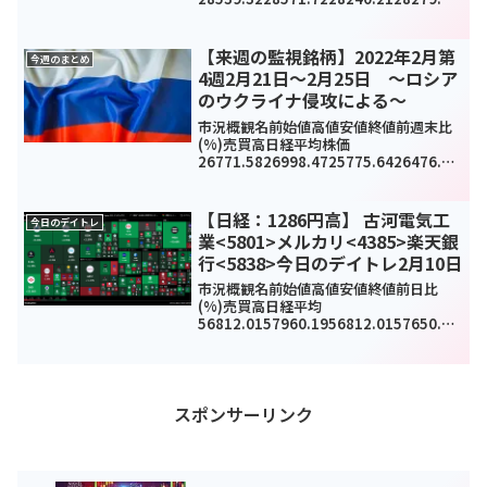
-
329.4(-1.2%)971170000TOPIX1958.6
71960.621937.731939.61-23....
【来週の監視銘柄】2022年2月第
今週のまとめ
4週2月21日～2月25日 ～ロシア
のウクライナ侵攻による～
市況概観名前始値高値安値終値前週末比
(%)売買高日経平均株価
26771.5826998.4725775.6426476.5-
645.57(-2.4%)5010630000TOPIX190
1.211914.71843.381876.24-48...
【日経：1286円高】 古河電気工
今日のデイトレ
業<5801>メルカリ<4385>楽天銀
行<5838>今日のデイトレ2月10日
市況概観名前始値高値安値終値前日比
(%)売買高日経平均
56812.0157960.1956812.0157650.54
1286.6(2.28%)0TOPIX3809.223863.9
3808.453855.2871.71(1.9%)3102...
スポンサーリンク