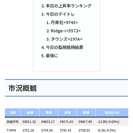
本日の上昇率ランキング
今日のデイトレ
丹青社<9743>
Ridge-i<5572>
タウンズ<197A>
今日の監視銘柄結果
最後に
市況概観
名前
始値
高値
安値
終値
前日比(%)
日経平均
39551.22
39632.17
39371.42
39457.49
-12.95(-0.03%)
0
TOPIX
2751.18
2754.36
2735.33
2738.33
-8.23(-0.3%)
1