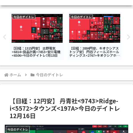
今日のデイトレ
今日のデイトレ
今
ック
【日経：1315円安】 古野電気
【日経：2884円安、キオクシアス
【日
工藝
<6814>良品計画<7453>安川電機
トップ安】 円谷フィールズホール
ール
0日
<6506>今日のデイトレ7月13日
ディングス<2767>キオクシアホー
工研
ルディングス<285A>SBIグローバ
<2
ルアセットマネジメント<4765>今
日のデイトレ7月28日
ホーム
今日のデイトレ
【日経：12円安】 丹青社<9743>Ridge-
i<5572>タウンズ<197A>今日のデイトレ
12月16日
今日のデイトレ