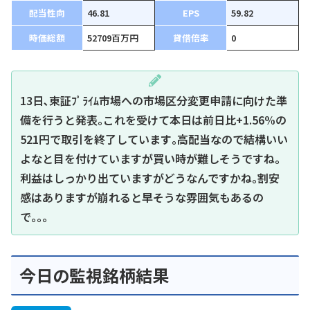
配当性向
46.81
EPS
59.82
時価総額
52709百万円
貸借倍率
0
13日､東証ﾌﾟﾗｲﾑ市場への市場区分変更申請に向けた準
備を行うと発表｡これを受けて本日は前日比+1.56%の
521円で取引を終了しています｡高配当なので結構いい
よなと目を付けていますが買い時が難しそうですね｡
利益はしっかり出ていますがどうなんですかね｡割安
感はありますが崩れると早そうな雰囲気もあるの
で｡｡｡
今日の監視銘柄結果