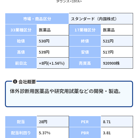
タウンズ<197A>
市場・商品区分
スタンダード（内国株式）
33業種区分
医薬品
17業種区分
医薬品
始値
530円
終値
521円
高値
539円
安値
517円
前日比
+8円(+1.56％)
売買高
920900株
会社概要
体外診断用医薬品や研究用試薬などの開発・製造。
配当
28円
PER
8.71
配当利回り
5.37%
PBR
3.81