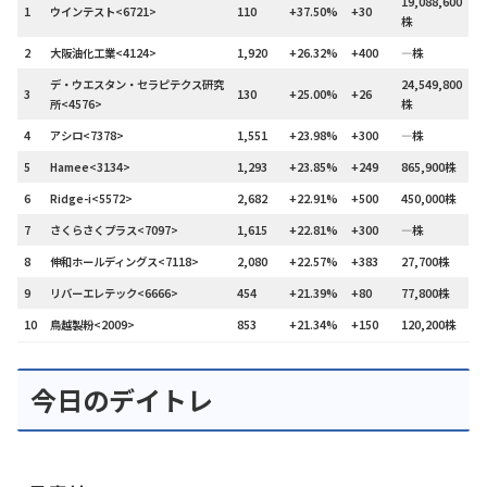
19,088,600
1
ウインテスト<6721>
110
+37.50%
+30
株
2
大阪油化工業<4124>
1,920
+26.32%
+400
—株
デ・ウエスタン・セラピテクス研究
24,549,800
3
130
+25.00%
+26
所<4576>
株
4
アシロ<7378>
1,551
+23.98%
+300
—株
5
Hamee<3134>
1,293
+23.85%
+249
865,900株
6
Ridge-i<5572>
2,682
+22.91%
+500
450,000株
7
さくらさくプラス<7097>
1,615
+22.81%
+300
—株
8
伸和ホールディングス<7118>
2,080
+22.57%
+383
27,700株
9
リバーエレテック<6666>
454
+21.39%
+80
77,800株
10
鳥越製粉<2009>
853
+21.34%
+150
120,200株
今日のデイトレ