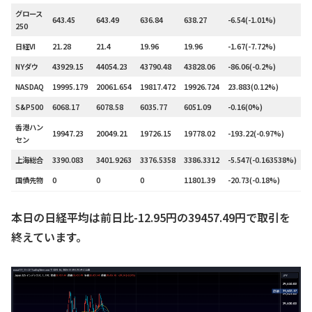
グロース
643.45
643.49
636.84
638.27
-6.54(-1.01%)
1
250
日経VI
21.28
21.4
19.96
19.96
-1.67(-7.72%)
0
NYダウ
43929.15
44054.23
43790.48
43828.06
-86.06(-0.2%)
–
NASDAQ
19995.179
20061.654
19817.472
19926.724
23.883(0.12%)
–
S&P500
6068.17
6078.58
6035.77
6051.09
-0.16(0%)
–
香港ハン
19947.23
20049.21
19726.15
19778.02
-193.22(-0.97%)
–
セン
上海総合
3390.083
3401.9263
3376.5358
3386.3312
-5.547(-0.163538%)
–
国債先物
0
0
0
11801.39
-20.73(-0.18%)
0
本日の日経平均は前日比-12.95円の39457.49円で取引を
終えています。