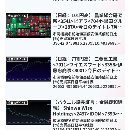
233.6(0.8%)1144470000TOPIX1858.1
1869.811856.141860.6411.06(...
【日経：101円高】 農業総合研究
今日のデイトレ
所<3541>ピアラ<7044>黒田グル
ープ<287A>今日のデイトレ7月8
日
市況概観名前始値高値安値終値前日比
(%)売買高日経平均
39542.0739816.2739510.4839688.81
101.13(0.26%)0TOPIX2806.372820.5
82805.412816.544.82(0.17%)212...
【日経：776円高】 三菱重工業
今日のデイトレ
<7011>ワイエスフード<3358>伊
藤忠商事<8001>今日のデイトレ
10月4日
市況概観名前始値高値安値終値前日比
(%)売買高日経平均株価
26653.4926994.4426633.5226992.21
776.42(3%)1141074600TOPIX1876.9
91907.361876.261906.8959.31(...
【パウエル議長証言：金融緩和継
今日のデイトレ
続】 Shinwa Wise
Holdings<2437>IDOM<7599>ウ
ェルスナビ<7342>今日のデイト
市況概観名前始値高値安値終値前日比
レ7月15日
(%)売買高日経平均株価
28539.3228571.7228240.2128279.09