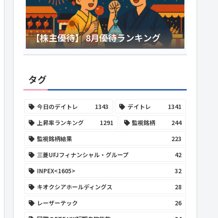
【株主優待】 8月優待ランキング
タグ
今日のデイトレ
1343
デイトレ
1341
上昇率ランキング
1291
監視銘柄
244
監視銘柄結果
223
三菱UFJフィナンシャル・グループ
42
INPEX<1605>
32
キオクシアホールディングス
28
レーザーテック
26