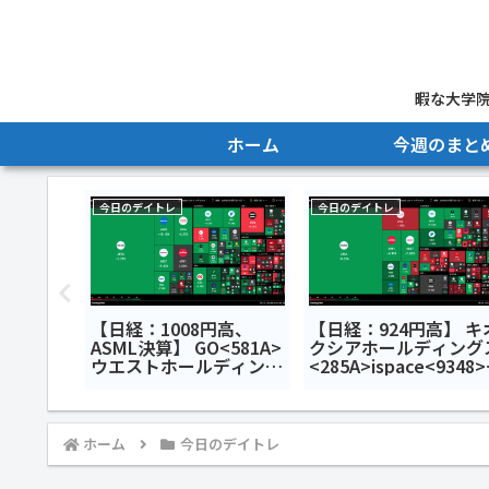
暇な大学院
ホーム
今週のまと
今日のデイトレ
今日のデイトレ
安】 リ
【日経：1008円高、
【日経：924円高】 キ
>アスタ
ASML決算】 GO<581A>
クシアホールディング
トライア
ウエストホールディング
<285A>ispace<9348
グス
ス<1407>三光合成
田原機器<7314>今日
デイトレ7
<7888>今日のデイトレ7
デイトレ7月9日
月15日
ホーム
今日のデイトレ