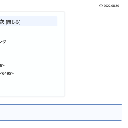
2022.08.30
次
ング
6>
6495>