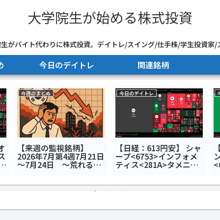
大学院生が始める株式投資
生がバイト代わりに株式投資。デイトレ/スイング/仕手株/学生投資家/
め
今日のデイトレ
関連銘柄
今週のまとめ
今日のデイトレ
オ
【来週の監視銘柄】
【日経：613円安】 シャ
ス
2026年7月第4週7月21日
ープ<6753>インフォメ
>小
～7月24日 ～荒れる韓
ティス<281A>タメニー
<
の
国市場、ディスコは決算
<6181>今日のデイトレ6
で暴落～
月24日
<
月