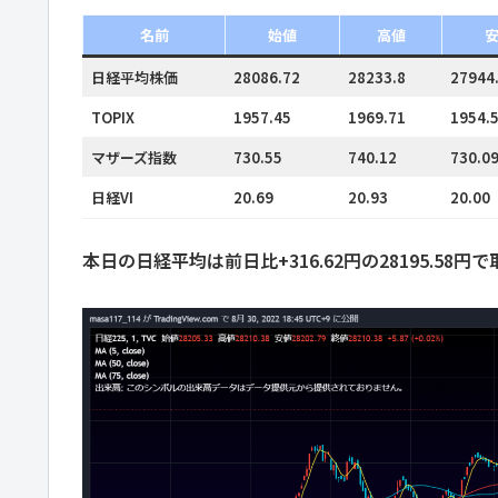
名前
始値
高値
日経平均株価
28086.72
28233.8
27944
TOPIX
1957.45
1969.71
1954.
マザーズ指数
730.55
740.12
730.0
日経VI
20.69
20.93
20.00
本日の日経平均は前日比+316.62円の28195.58