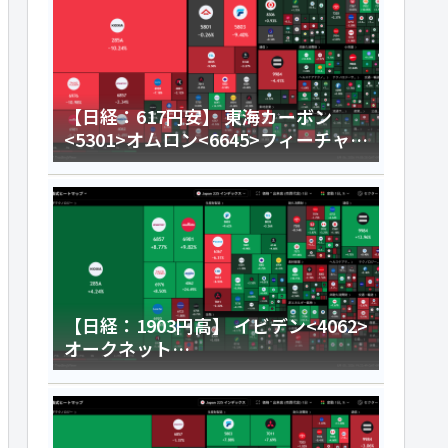
【日経：617円安】 東海カーボン
<5301>オムロン<6645>フィーチャ
<4052>今日のデイトレ8月6日
【日経：1903円高】 イビデン<4062>
オークネット
<3964>HENNGE<4475>今日のデイ
トレ8月5日