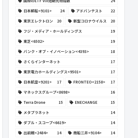
国際のETF VIX短期先物指数
24
日本郵船<9101>
24
アドバンテスト
22
東京エレクトロン
20
新型コロナウイルス
20
フジ・メディア・ホールディングス
19
東芝<6502>
19
バンク・オブ・イノベーション<4393>
18
さくらインターネット
17
東京電力ホールディングス<9501>
17
日本航空<9201>
17
FRONTEO<2158>
17
マネックスグループ<8698>
16
Terra Drone
15
ENECHANGE
15
メタプラネット
14
ダブル・スコープ<6619>
14
出前館<2484>
14
商船三井<9104>
14