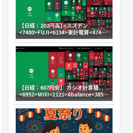
【日経：202円高】 スズデン
<7480>FUJI<6134>東計電算<4746>
今日のデイトレ8月4日
【日経：607円安】 カシオ計算機
<6952>MIXI<2121>Abalance<3856
>今日のデイトレ8月3日