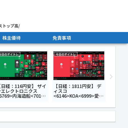
ストップ高/
株主優待
免責事項
今日のデイトレ
今日のデイトレ
今日のデイ
【日経：116円安】 ザイ
【日経：1811円安】 デ
【日経：
ンエレクトロニクス
ィスコ
TENTI
6769>内海造船<7018>
<6146>KOA<6999>愛媛
レント<
イメージ情報開発
銀行<8541>今日のデイ
ヤ<75
3803>今日のデイトレ7
トレ7月24日
レ7月1
22日