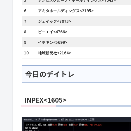
5
アクセスグループ・ホールディングス<7042>
6
アミタホールディングス<2195>
7
ジェイック<7073>
8
ピーエイ<4766>
9
イボキン<5699>
10
地域新聞社<2164>
今日のデイトレ
INPEX<1605>