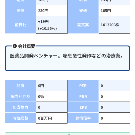
高値
230円
安値
185円
+19円
前日比
売買高
1612200株
(+10.56％)
会社概要
医薬品開発ベンチャー。喘息急性発作などの治療薬。
配当
0円
PER
0
配当利回り
0%
PBR
0
配当性向
0
EPS
0
時価総額
0百万円
貸借倍率
0