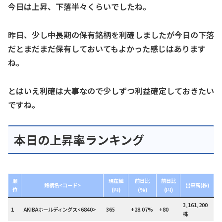
今日は上昇、下落半々くらいでしたね。
昨日、少し中長期の保有銘柄を利確しましたが今日の下落
だとまだまだ保有しておいてもよかった感じはあります
ね。
とはいえ利確は大事なので少しずつ利益確定しておきたい
ですね。
本日の上昇率ランキング
順
現在値
前日比
前日比
銘柄名<コード>
出来高(株)
位
(円)
(%)
(円)
3,161,200
1
AKIBAホールディングス<6840>
365
+28.07%
+80
株