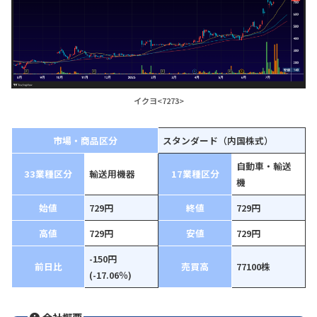
イクヨ<7273>
市場・商品区分
スタンダード（内国株式）
自動車・輸送
33業種区分
輸送用機器
17業種区分
機
始値
729円
終値
729円
高値
729円
安値
729円
-150円
前日比
売買高
77100株
(-17.06％)