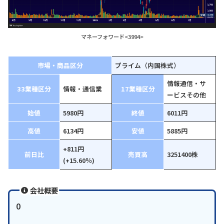
マネーフォワード<3994>
市場・商品区分
プライム（内国株式）
情報通信・サ
33業種区分
情報・通信業
17業種区分
ービスその他
始値
5980円
終値
6011円
高値
6134円
安値
5885円
+811円
前日比
売買高
3251400株
(+15.60％)
会社概要
0