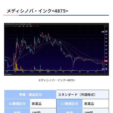
メディシノバ・インク<4875>
メディシノバ・インク<4875>
市場・商品区分
スタンダード（外国株式）
33業種区分
医薬品
17業種区分
医薬品
始値
185円
終値
199円