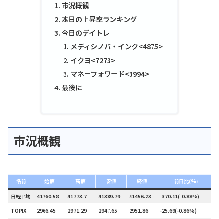
市況概観
本日の上昇率ランキング
今日のデイトレ
メディシノバ・インク<4875>
イクヨ<7273>
マネーフォワード<3994>
最後に
市況概観
名前
始値
高値
安値
終値
前日比(%)
日経平均
41760.58
41773.7
41389.79
41456.23
-370.11(-0.88%)
TOPIX
2966.45
2971.29
2947.65
2951.86
-25.69(-0.86%)