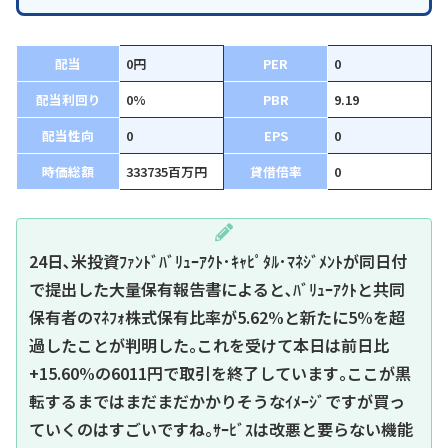
配当
0円
PER
0
配当利回り
0%
PBR
9.19
配当性向
0
EPS
0
時価総額
333735百万円
貸借倍率
0
24日､米投資ﾌｧﾝﾄﾞﾊﾞﾘｭｰｱｸﾄ･ｷｬﾋﾟﾀﾙ･ﾏﾈｼﾞﾒﾝﾄが同日付
で提出した大量保有報告書によると､ﾊﾞﾘｭｰｱｸﾄと共同
保有者のﾏﾈﾌｫ株式保有比率が5.62%と新たに5%を超
過したことが判明した｡これを受けて本日は前日比
+15.60%の6011円で取引を終了しています｡ここが黒
転するまではまだまだかかりそうなｲﾒｰｼﾞですが買っ
ていくのはすごいですね｡ｻｰﾋﾞｽは改悪と要らない機能