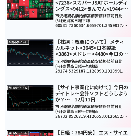
<7236>スカパーJSATホールディ
ングス<9412>きんでん<1944>今
日のデイトレ4月28日
市況概観名前始値高値安値終値前日比
(%)売買高日経平均
60531.7860634.6659701.8459917.46
-
619.9(-1.02%)0TOPIX3753.093772.1
937413772.1936.91(0.99%)2916...
【株探：改悪について】 メディ
今日のデイトレ
カルネット<3645>日本製紙
<3863>メドレー<4480>今日のデ
イトレ4月27日
市況概観名前始値高値安値終値前日比
(%)売買高日経平均株価
29174.5329187.1128990.1928991.89
-
134.34(-0.5%)1159370000TOPIX191
7.481918.221903.551903.55-1...
【サイト事業化に向けて】今日の
今日のデイトレ
デイトレ～会計ソフトどうしよう
か？～ 12月11日
市況概観名前始値高値安値終値前日比
(%)売買高日経平均株価
26732.8526819.4126553.0126652.52
-
103.72(-0.4%)1282180000TOPIX177
9.011784.811771.421782.015....
【日経：784円安】 エス・サイエ
今日のデイトレ