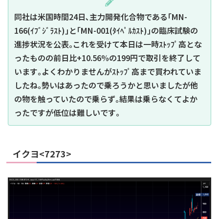
同社は米国時間24日､主力開発化合物である｢MN-
166(ｲﾌﾞｼﾞﾗｽﾄ)｣と｢MN-001(ﾀｲﾍﾟﾙｶｽﾄ)｣の臨床試験の
進捗状況を公表｡これを受けて本日は一時ｽﾄｯﾌﾟ高とな
ったものの前日比+10.56%の199円で取引を終了して
います｡よくわかりませんがｽﾄｯﾌﾟ高まで買われていま
したね｡勢いはあったので乗ろうかと思いましたが他
の物を触っていたので乗らず｡結果は乗らなくてよか
ったですが低位は難しいです｡
イクヨ<7273>