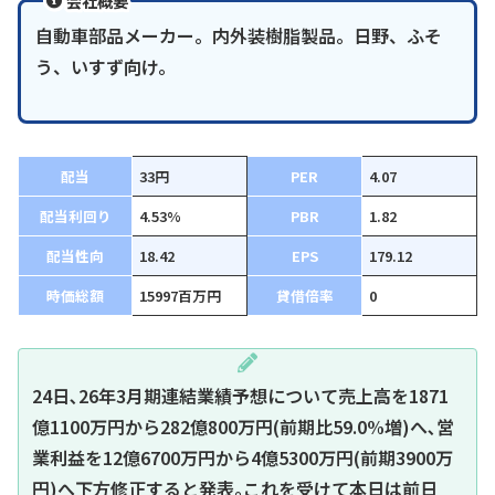
会社概要
自動車部品メーカー。内外装樹脂製品。日野、ふそ
う、いすず向け。
配当
33円
PER
4.07
配当利回り
4.53%
PBR
1.82
配当性向
18.42
EPS
179.12
時価総額
15997百万円
貸借倍率
0
24日､26年3月期連結業績予想について売上高を1871
億1100万円から282億800万円(前期比59.0%増)へ､営
業利益を12億6700万円から4億5300万円(前期3900万
円)へ下方修正すると発表｡これを受けて本日は前日