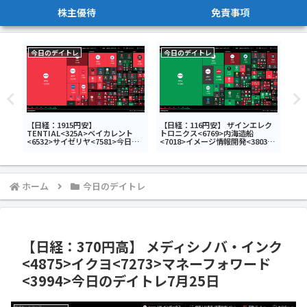
株主優待
免責事項
今日のデイトレ
今日のデイトレ
今
グ
【日経：1915円安】
【日経：116円安】 ザインエレク
【日
TENTIAL<325A>ベイカレント
トロニクス<6769>内海造船
<6
<6532>サイゼリヤ<7581>今日の
<7018>イメージ情報開発<3803>
<8
デイトレ7月16日
今日のデイトレ7月22日
ホーム
今日のデイトレ
【日経：370円高】 メディシノバ・インク
<4875>イクヨ<7273>マネーフォワード
<3994>今日のデイトレ7月25日