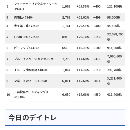
フューチャーリンクネットワーク
2
1,965
+25.56%
+400
122,100株
<9241>
3
光陽社<7946>
2,765
+22.02%
+499
98,000株
4
太平洋工業<7250>
1,761
+20.53%
+300
44,300株
32,058,700
5
FRONTEO<2158>
894
+20.16%
+150
株
6
ビーマップ<4316>
645
+18.35%
+100
953,000株
7,960,600
7
ブルーイノベーション<5597>
2,230
+17.68%
+335
株
8
イメージ情報開発<3803>
1,014
+17.36%
+150
296,700株
3,251,400
9
マネーフォワード<3994>
6,011
+15.60%
+811
株
三井松島ホールディングス
10
6,650
+14.66%
+850
417,400株
<1518>
今日のデイトレ