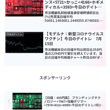
ンス<5721>かっこ<4166>ホギメ
ディカル<3593>今日のデイトレ
12月16日
市況概観名前始値高値安値終値前日比
(%)売買高日経平均
50051.2450051.2449355.8749383.29
-
784.82(-1.56%)0TOPIX3427.943427.
943370.53370.5-60.97(-1.78%)...
【モデルナ：新型コロナウイルス
今日のデイトレ
ワクチン】今日のデイトレ 7月
15日
市況概観本日の日経平均は前日比358円
高の22945円で取引を終えています。当
日の日経平均株価チャート昨日のNYダウ
が前日比556円と大きく伸ばしていたの
で安心してみていられました。日銀の金
融緩和の維持の発表もありいい感じだっ
たのではないで...
スポンサーリンク
【日経：655円高】 ブランディングテク
ノロジー<7067>信越ポリマー
<7970>KOA<6999>今日のデイトレ7月24
日