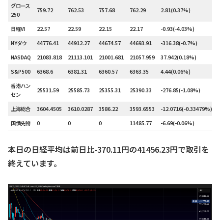
グロース
759.72
762.53
757.68
762.29
2.81(0.37%)
250
日経VI
22.57
22.59
22.15
22.17
-0.93(-4.03%)
NYダウ
44776.41
44912.27
44674.57
44693.91
-316.38(-0.7%)
NASDAQ
21083.818
21113.101
21001.681
21057.959
37.942(0.18%)
S&P500
6368.6
6381.31
6360.57
6363.35
4.44(0.06%)
香港ハン
25531.59
25585.73
25355.31
25390.33
-276.85(-1.08%)
セン
上海総合
3604.4505
3610.0287
3586.22
3593.6553
-12.0716(-0.33479%)
国債先物
0
0
0
11485.77
-6.69(-0.06%)
本日の日経平均は前日比-370.11円の41456.23円で取引を
終えています。