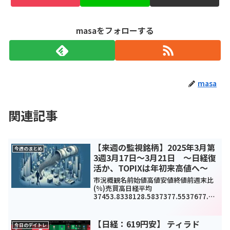
masaをフォローする
masa
関連記事
【来週の監視銘柄】2025年3月第
今週のまとめ
3週3月17日～3月21日 ～日経復
活か、TOPIXは年初来高値へ～
市況概観名前始値高値安値終値前週末比
(%)売買高日経平均
37453.8338128.5837377.5537677.06
623.96(1.68%)993093TOPIX2739.452
818.042739.452804.1688.31(3....
【日経：619円安】 ティラド
今日のデイトレ