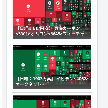
【日経：617円安】 東海カーボン
<5301>オムロン<6645>フィーチャ
<4052>今日のデイトレ8月6日
【日経：1903円高】 イビデン<4062>
オークネット
<3964>HENNGE<4475>今日のデイ
トレ8月5日