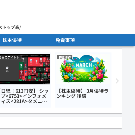
ストップ高/
株主優待
免責事項
今日のデイトレ
株主優待
今日のデイ
【日経：613円安】 シャ
【株主優待】 3月優待ラ
【日経：
プ<6753>インフォメ
ンキング 後編
ASML決
ィス<281A>タメニー
ウエス
6181>今日のデイトレ6
ス<14
24日
<788
月15日