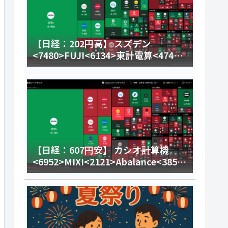
【日経：202円高】 スズデン
<7480>FUJI<6134>東計電算<4746>
今日のデイトレ8月4日
【日経：607円安】 カシオ計算機
<6952>MIXI<2121>Abalance<3856
>今日のデイトレ8月3日