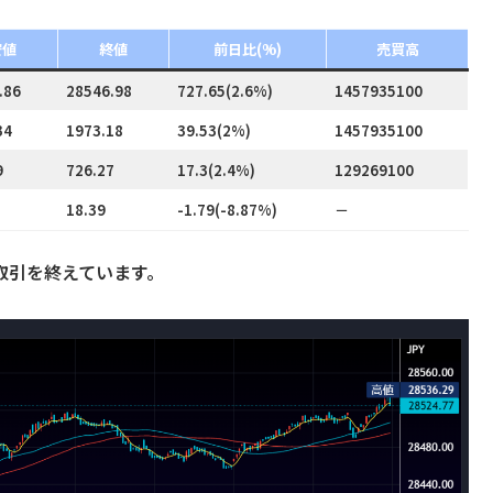
安値
終値
前日比(%)
売買高
.86
28546.98
727.65(2.6%)
1457935100
34
1973.18
39.53(2%)
1457935100
9
726.27
17.3(2.4%)
129269100
18.39
-1.79(-8.87%)
－
円で取引を終えています。