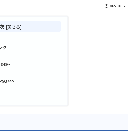
2022.08.12
次
ング
49>
9274>