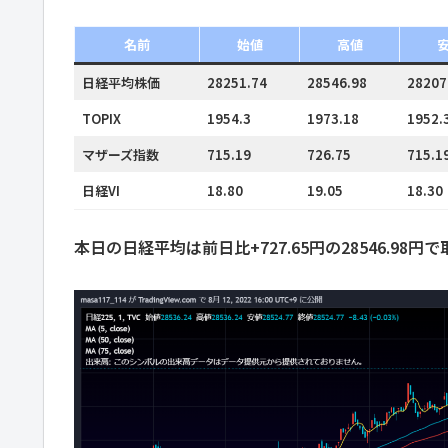
名前
始値
高値
日経平均株価
28251.74
28546.98
28207
TOPIX
1954.3
1973.18
1952.
マザーズ指数
715.19
726.75
715.1
日経VI
18.80
19.05
18.30
本日の日経平均は前日比+727.65円の28546.98