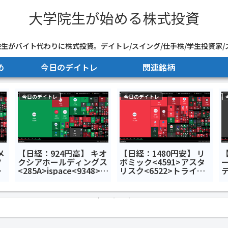
大学院生が始める株式投資
生がバイト代わりに株式投資。デイトレ/スイング/仕手株/学生投資家/
め
今日のデイトレ
関連銘柄
今日のデイトレ
今日のデイトレ
メ
【日経：924円高】 キオ
【日経：1480円安】 リ
ツ
クシアホールディングス
ボミック<4591>アスタ
ー
<285A>ispace<9348>小
リスク<6522>トライア
テ
7
田原機器<7314>今日の
ルホールディングス
<
デイトレ7月9日
<141A>今日のデイトレ7
月
月7日