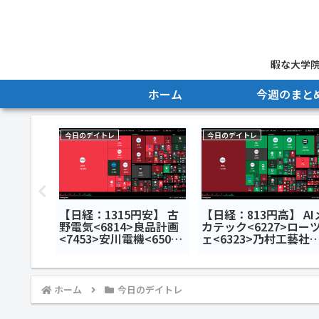
暇な大学院
ホーム
今週のまと
今日のデイトレ
今日のデイトレ
安】 キ
【日経：1315円安】 古
【日経：813円高】 AI
ディング
野電気<6814>良品計画
カテック<6227>ロー
精密加工
<7453>安川電機<6506>
ェ<6323>乃村工藝社
インフォ
今日のデイトレ7月13日
<9716>今日のデイトレ
>今日の
月10日
ホーム
今日のデイトレ