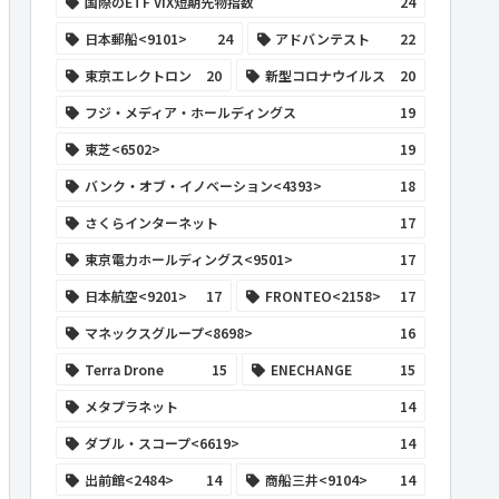
国際のETF VIX短期先物指数
24
日本郵船<9101>
24
アドバンテスト
22
東京エレクトロン
20
新型コロナウイルス
20
フジ・メディア・ホールディングス
19
東芝<6502>
19
バンク・オブ・イノベーション<4393>
18
さくらインターネット
17
東京電力ホールディングス<9501>
17
日本航空<9201>
17
FRONTEO<2158>
17
マネックスグループ<8698>
16
Terra Drone
15
ENECHANGE
15
メタプラネット
14
ダブル・スコープ<6619>
14
出前館<2484>
14
商船三井<9104>
14