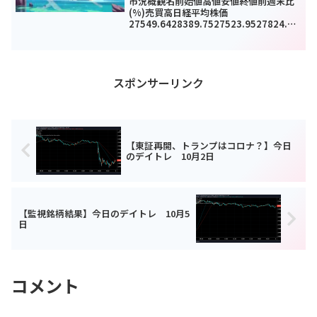
市況概観名前始値高値安値終値前週末比
(%)売買高日経平均株価
27549.6428389.7527523.9527824.29
62.72(0.2%)6036580000TOPIX1919.6
41978.391918.991943.099.95...
スポンサーリンク
【東証再開、トランプはコロナ？】今日
のデイトレ 10月2日
【監視銘柄結果】今日のデイトレ 10月5
日
コメント