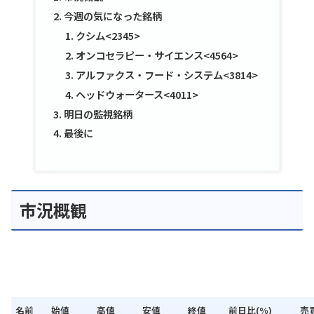
今週の気になった銘柄
クシム<2345>
オンコセラピー・サイエンス<4564>
アルファクス・フード・システム<3814>
ヘッドウォータース<4011>
明日の監視銘柄
最後に
市況概観
名前
始値
高値
安値
終値
前日比(%)
売