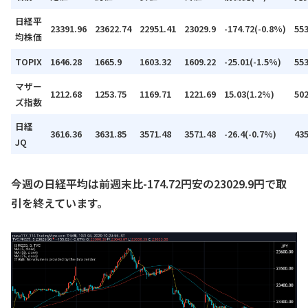
日経平
23391.96
23622.74
22951.41
23029.9
-174.72(-0.8%)
55
均株価
TOPIX
1646.28
1665.9
1603.32
1609.22
-25.01(-1.5%)
55
マザー
1212.68
1253.75
1169.71
1221.69
15.03(1.2%)
50
ズ指数
日経
3616.36
3631.85
3571.48
3571.48
-26.4(-0.7%)
43
JQ
今週の日経平均は前週末比-174.72円安の23029.9円で取
引を終えています。