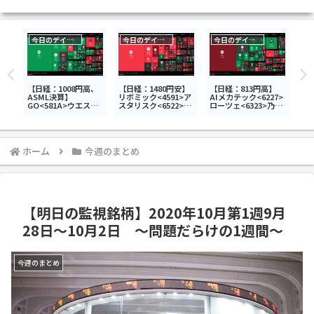
今日のデイトレ
今日のデイトレ
今日のデイトレ
今
【
20
13
導
】
【日経：1008円高、
【日経：1480円安】
【日経：813円高】
デ
ASML決算】
リボミック<4591>ア
AIメカテック<6227>
GO<581A>ウエスト
スタリスク<6522>ト
ローツェ<6323>乃村
348
ホールディングス
ライアルホールディ
工藝社<9716>今日の
4>
<1407>三光合成
ングス<141A>今日の
デイトレ7月10日
9
<7888>今日のデイト
デイトレ7月7日
レ7月15日
ホーム
今週のまとめ
【明日の監視銘柄】2020年10月第1週9月
28日～10月2日 ～問題だらけの1週間～
今週のまとめ