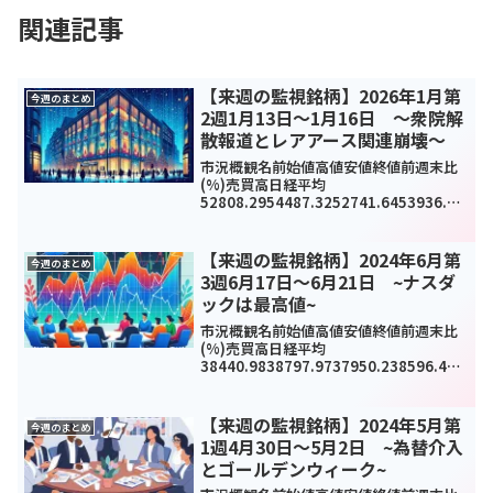
関連記事
【来週の監視銘柄】2026年1月第
今週のまとめ
2週1月13日～1月16日 ～衆院解
散報道とレアアース関連崩壊～
市況概観名前始値高値安値終値前週末比
(%)売買高日経平均
52808.2954487.3252741.6453936.17
1996.28(3.84%)1256610TOPIX3566.4
23674.713562.623658.68144.57...
【来週の監視銘柄】2024年6月第
今週のまとめ
3週6月17日～6月21日 ~ナスダ
ックは最高値~
市況概観名前始値高値安値終値前週末比
(%)売買高日経平均
38440.9838797.9737950.238596.47-
218.09(-0.56%)873581TOPIX2724.92
749.092692.522724.69-21.92(-...
【来週の監視銘柄】2024年5月第
今週のまとめ
1週4月30日～5月2日 ~為替介入
とゴールデンウィーク~