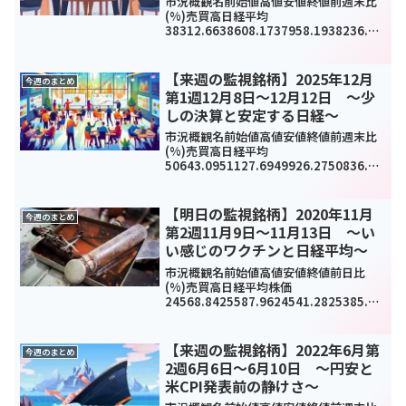
市況概観名前始値高値安値終値前週末比
(%)売買高日経平均
38312.6638608.1737958.1938236.07
301.31(0.79%)901817TOPIX2713.832
747.342710.932728.5342.05(1....
【来週の監視銘柄】2025年12月
今週のまとめ
第1週12月8日～12月12日 ～少
しの決算と安定する日経～
市況概観名前始値高値安値終値前週末比
(%)売買高日経平均
50643.0951127.6949926.2750836.55
344.68(0.68%)1181019TOPIX3369.21
3428.343352.133423.8361.27(1...
【明日の監視銘柄】2020年11月
今週のまとめ
第2週11月9日～11月13日 ～い
い感じのワクチンと日経平均～
市況概観名前始値高値安値終値前日比
(%)売買高日経平均株価
24568.8425587.9624541.2825385.87
1060.64(4.4%)7658100000TOPIX167
1.991735.321670.261703.2244....
【来週の監視銘柄】2022年6月第
今週のまとめ
2週6月6日～6月10日 ～円安と
米CPI発表前の静けさ～