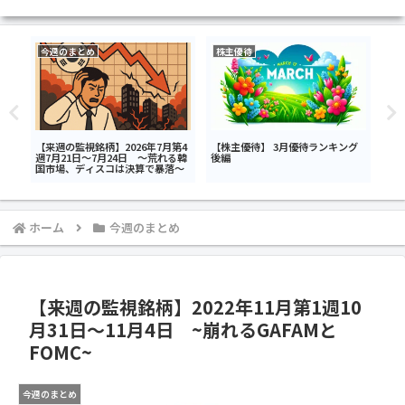
今週のまとめ
株主優待
今
ック
【来週の監視銘柄】2026年7月第4
【株主優待】 3月優待ランキング
【日
工藝
週7月21日～7月24日 ～荒れる韓
後編
ル<
0日
国市場、ディスコは決算で暴落～
ール
トレ
ホーム
今週のまとめ
【来週の監視銘柄】2022年11月第1週10
月31日～11月4日 ~崩れるGAFAMと
FOMC~
今週のまとめ