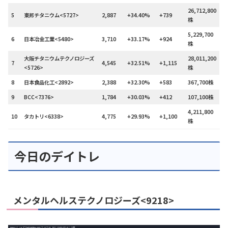
26,712,800
5
東邦チタニウム<5727>
2,887
+34.40%
+739
株
5,229,700
6
日本冶金工業<5480>
3,710
+33.17%
+924
株
大阪チタニウムテクノロジーズ
28,011,200
7
4,545
+32.51%
+1,115
<5726>
株
8
日本食品化工<2892>
2,388
+32.30%
+583
367,700株
9
BCC<7376>
1,784
+30.03%
+412
107,100株
4,211,800
10
タカトリ<6338>
4,775
+29.93%
+1,100
株
今日のデイトレ
メンタルヘルステクノロジーズ<9218>