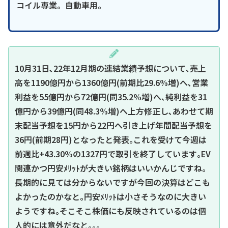
コイル専業。自動車用。
10月31日､22年12月期の連結業績予想について､売上
高を1190億円から1360億円(前期比29.6%増)へ､営業
利益を55億円から72億円(同35.2%増)へ､純利益を31
億円から39億円(同48.3%増)へ上方修正し､あわせて期
末配当予想を15円から22円へ引き上げ年間配当予想を
36円(前期28円)となったと発表｡これを受けて今週は
前週比+43.30%の1327円で取引を終了しています｡EV
関連かつ円安ﾒﾘｯﾄが大きい銘柄はいいかんじですね｡
長期的に見ては分からないですが今回の決算はどこも
よかったのかなと｡円安ﾒﾘｯﾄは小さそうなのに大きい
ようですね｡そこそこ株価にも反映されているのは個
人的には意外だなと｡｡｡