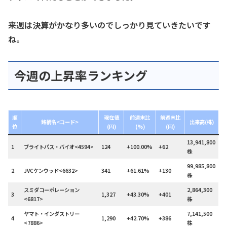
来週は決算がかなり多いのでしっかり見ていきたいです
ね。
今週の上昇率ランキング
順
現在値
前週末比
前週末比
銘柄名<コード>
出来高(株)
位
(円)
(%)
(円)
13,941,800
1
ブライトパス・バイオ<4594>
124
+100.00%
+62
株
99,985,800
2
JVCケンウッド<6632>
341
+61.61%
+130
株
スミダコーポレーション
2,864,300
3
1,327
+43.30%
+401
<6817>
株
ヤマト・インダストリー
7,141,500
4
1,290
+42.70%
+386
<7886>
株