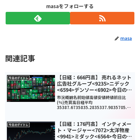
masaをフォローする
masa
関連記事
【日経：666円高】 売れるネット
今日のデイトレ
広告社グループ<9235>ニデック
<6594>デンソー<6902>今日のデ
イトレ4月25日
市況概観名前始値高値安値終値前日比
(%)売買高日経平均
35387.6735835.2835337.9835705.74
666.59(1.9%)0TOPIX2613.262638.14
2609.742628.0335.47(1.37%)191...
【日経：176円高】 インティメー
今日のデイトレ
ト・マージャー<7072>太洋物産
<9941>ミダック<6564>今日のデ