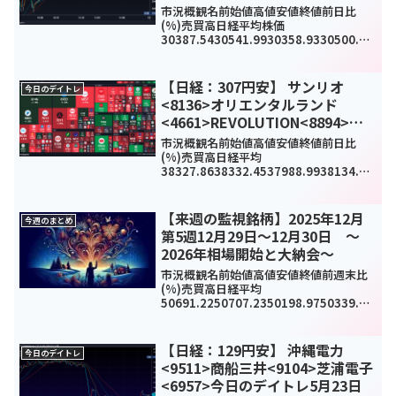
イトレ9月17日
市況概観名前始値高値安値終値前日比
(%)売買高日経平均株価
30387.5430541.9930358.9330500.05
176.71(0.6%)1599330000TOPIX2090.
312102.932085.572100.1710.0...
【日経：307円安】 サンリオ
今日のデイトレ
<8136>オリエンタルランド
<4661>REVOLUTION<8894>今
日のデイトレ11月27日
市況概観名前始値高値安値終値前日比
(%)売買高日経平均
38327.8638332.4537988.9938134.97
-
307.03(-0.8%)0TOPIX2683.942684.9
72654.022665.34-24.21(-0.9%)...
【来週の監視銘柄】2025年12月
今週のまとめ
第5週12月29日～12月30日 ～
2026年相場開始と大納会～
市況概観名前始値高値安値終値前週末比
(%)売買高日経平均
50691.2250707.2350198.9750339.48
-
410.91(-0.81%)951618TOPIX342234
31.893408.973408.97-14.09(-0...
【日経：129円安】 沖縄電力
今日のデイトレ
<9511>商船三井<9104>芝浦電子
<6957>今日のデイトレ5月23日