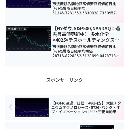
市況概観名前始値高値安値終値前日比
(%)売買高日経平均
31245.7231352.5330828.7330957.77
-129.05(-0.42%)-
TOPIX2183.682188.662155.552161.4
9-14.41(-0.66...
【NYダウ,S&P500,NASDAQ：過
今日のデイトレ
去最高値更新中】 多木化学
<4025>テスホールディングス
<5074>タマホーム<1419>今日の
市況概観名前始値高値安値終値前日比
デイトレ7月13日
(%)売買高日経平均株価
28713.8228852.3128699.0428718.24
149.22(0.5%)957520000TOPIX1964.1
71973.351962.821967.6414.31...
スポンサーリンク
【FOMC通過、日経：486円安】 大阪チタ
ニウムテクノロジーズ<5726>バンク・オ
ブ・イノベーション<4393>三菱自動車工
業<7211>今日のデイトレ11月4日