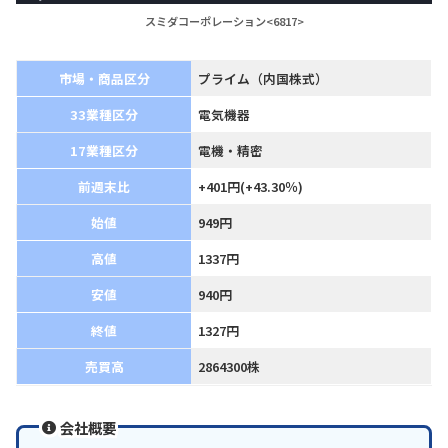
スミダコーポレーション<6817>
市場・商品区分
プライム（内国株式）
33業種区分
電気機器
17業種区分
電機・精密
前週末比
+401円(+43.30％)
始値
949円
高値
1337円
安値
940円
終値
1327円
売買高
2864300株
会社概要