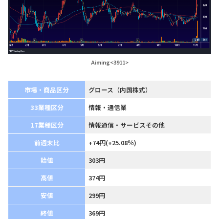
Aiming<3911>
市場・商品区分
グロース（内国株式）
33業種区分
情報・通信業
17業種区分
情報通信・サービスその他
前週末比
+74円(+25.08％)
始値
303円
高値
374円
安値
299円
終値
369円