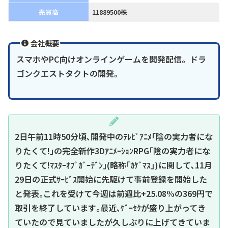
売買高
11889500株
会社概要
スマホやPC向けオンラインゲームを開発配信。ドラ
ゴンクエストタクトの開発。
2日午前11時50分頃､開発中のﾃﾚﾋﾞｱﾆﾒ｢陰の実力者にな
りたくて!｣の完全新作3DｱﾆﾒｰｼｮﾝRPG｢陰の実力者にな
りたくて!ﾏｽﾀｰｵﾌﾞｶﾞｰﾃﾞﾝ｣(略称｢ｶｹﾞﾏｽ｣)に関して､11月
29日の正式ｻｰﾋﾞｽ開始に先駆けて事前登録を開始した
と発表｡これを受けて今週は前週比+25.08%の369円で
取引を終了しています｡最近､ｹﾞｰｾｸが盛り上がってき
ていたので見ていましたが久しぶりに上げてきていま