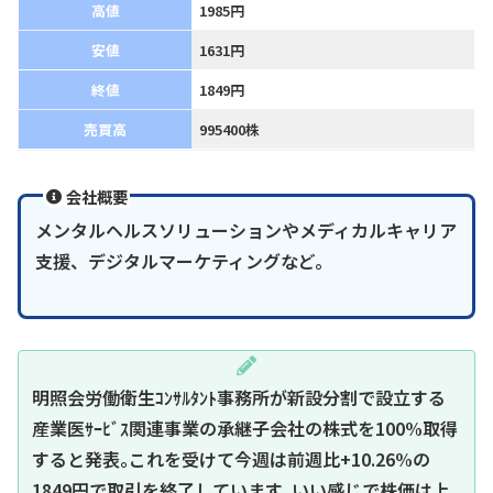
高値
1985円
安値
1631円
終値
1849円
売買高
995400株
会社概要
メンタルヘルスソリューションやメディカルキャリア
支援、デジタルマーケティングなど。
明照会労働衛生ｺﾝｻﾙﾀﾝﾄ事務所が新設分割で設立する
産業医ｻｰﾋﾞｽ関連事業の承継子会社の株式を100%取得
すると発表｡これを受けて今週は前週比+10.26%の
1849円で取引を終了しています｡いい感じで株価は上