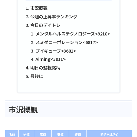
市況概観
今週の上昇率ランキング
今日のデイトレ
メンタルヘルステクノロジーズ<9218>
スミダコーポレーション<6817>
ブイキューブ<3681>
Aiming<3911>
明日の監視銘柄
最後に
市況概観
名前
始値
高値
安値
終値
前週末比(%)