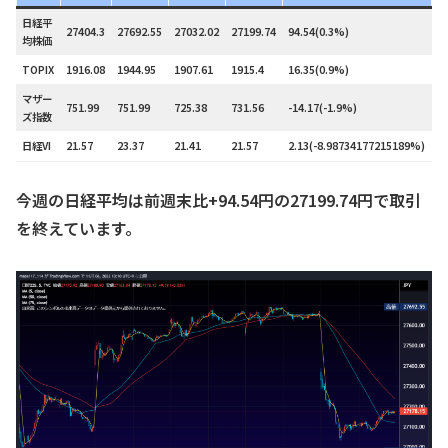
日経平
27404.3
27692.55
27032.02
27199.74
94.54(0.3%)
5
均株価
TOPIX
1916.08
1944.95
1907.61
1915.4
16.35(0.9%)
5
マザー
751.99
751.99
725.38
731.56
-14.17(-1.9%)
3
ズ指数
日経VI
21.57
23.37
21.41
21.57
2.13(-8.98734177215189%)
－
今週の日経平均は前週末比+94.54円の27199.74円で取引
を終えています。