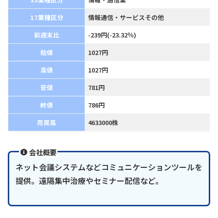
17業種区分
情報通信・サービスその他
前週末比
-239円(-23.32％)
始値
1027円
高値
1027円
安値
781円
終値
786円
売買高
4633000株
会社概要
ネット会議システムなどコミュニケーションツールを
提供。遠隔集中治療やセミナー配信など。