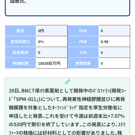
造販売。
配当
0円
PER
0
配当利回り
0%
PBR
6.98
配当性向
0
EPS
0
時価総額
18038百万円
貸借倍率
0
20日､BNCT用ﾎｳ素薬剤として開発中のﾎﾞﾛﾌｧﾗﾝ(開発ｺｰ
ﾄﾞ｢SPM-011｣)について､再発悪性神経膠腫並びに再発
髄膜腫を対象としたｵｰﾌｧﾝﾄﾞﾗｯｸﾞ指定を厚生労働省に
申請したと発表｡これを受けて今週は前週末比+7.07%
の530円で取引を終了しています｡この発表により､ｽﾃﾗ
ﾌｧｰﾏの株価には好材料としての影響がありました｡株