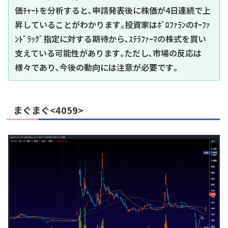
価ﾁｬｰﾄを分析すると､申請発表後に株価が4日連続で上
昇していることがわかります｡投資家はﾎﾞﾛﾌｧﾗﾝのｵｰﾌｧ
ﾝﾄﾞﾗｯｸﾞ指定に対する期待から､ｽﾃﾗﾌｧｰﾏの株式を買い
支えている可能性があります｡ただし､市場の反応は
様々であり､今後の動向には注意が必要です｡
まぐまぐ<4059>