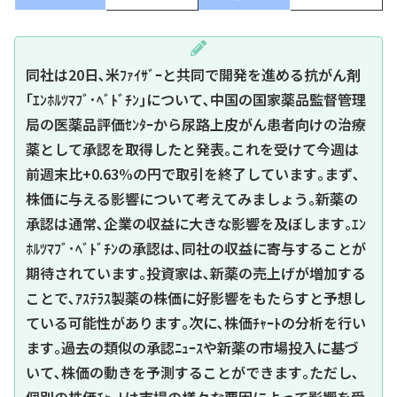
同社は20日､米ﾌｧｲｻﾞｰと共同で開発を進める抗がん剤
｢ｴﾝﾎﾙﾂﾏﾌﾞ･ﾍﾞﾄﾞﾁﾝ｣について､中国の国家薬品監督管理
局の医薬品評価ｾﾝﾀｰから尿路上皮がん患者向けの治療
薬として承認を取得したと発表｡これを受けて今週は
前週末比+0.63%の円で取引を終了しています｡まず､
株価に与える影響について考えてみましょう｡新薬の
承認は通常､企業の収益に大きな影響を及ぼします｡ｴﾝ
ﾎﾙﾂﾏﾌﾞ･ﾍﾞﾄﾞﾁﾝの承認は､同社の収益に寄与することが
期待されています｡投資家は､新薬の売上げが増加する
ことで､ｱｽﾃﾗｽ製薬の株価に好影響をもたらすと予想し
ている可能性があります｡次に､株価ﾁｬｰﾄの分析を行い
ます｡過去の類似の承認ﾆｭｰｽや新薬の市場投入に基づ
いて､株価の動きを予測することができます｡ただし､
個別の株価ﾁｬｰﾄは市場の様々な要因によって影響を受