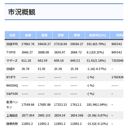
市況概観
名前
始値
高値
安値
終値
前週末比(%)
売買高
日経平均
37863.76
38424.27
37318.04
38364.27
301.6(0.79%)
845542
TOPIX
2666.27
2688.08
2636.97
2684.72
6.12(0.23%)
845542
マザーズ
611.18
642.39
609.18
640.52
31.41(5.16%)
720204600
日経VI
26.78
31.05
25.38
25.38
-1.16(-4.37%)
–
NYダウ
——–
——–
——–
——–
-(-%)
176582447
NASDAQ
——–
——–
——–
——–
-(-%)
——–
S&P500
——–
——–
——–
——–
-(-%)
–
香港ハン
17569.66
17685.86
17232.13
17612.1
181.94(1.04%)
–
セン
上海総合
2877.954
2905.155
2839.34
2854.368
-25.06(-0.87%)
–
国債先物
11892.2
11892.2
11892.2
11892.2
-15.62(-0.13%)
–