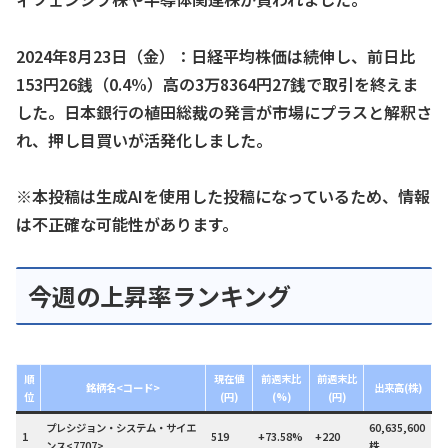
2024年8月23日（金）：日経平均株価は続伸し、前日比
153円26銭（0.4%）高の3万8364円27銭で取引を終えま
した。日本銀行の植田総裁の発言が市場にプラスと解釈さ
れ、押し目買いが活発化しました。
※本投稿は生成AIを使用した投稿になっているため、情報
は不正確な可能性があります。
今週の上昇率ランキング
順
現在値
前週末比
前週末比
銘柄名<コード>
出来高(株)
位
(円)
(%)
(円)
プレシジョン・システム・サイエ
60,635,600
1
519
+73.58%
+220
ンス<7707>
株