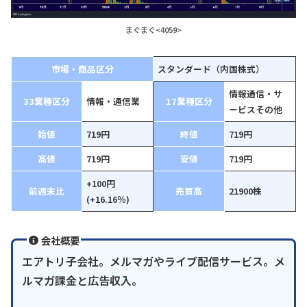
まぐまぐ<4059>
市場・商品区分
スタンダード（内国株式）
情報通信・サ
33業種区分
情報・通信業
17業種区分
ービスその他
始値
719円
終値
719円
高値
719円
安値
719円
+100円
前週末比
売買高
21900株
(+16.16％)
会社概要
エアトリ子会社。メルマガやライブ配信サービス。メ
ルマガ課金と広告収入。