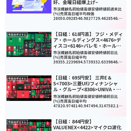
好、金曜日経爆上げ~
市況概観名前始値高値安値終値前週末比
(%)売買高日経平均株価
28050.0928546.9827729.4628546.98
371.11(1.3%)4761740000TOPIX1939.
981973.181924.61973.1826.0...
【日経：618円高】 フジ・メディ
今日のデイトレ
ア・ホールディングス<4676>デ
ィスコ<6146>パレモ・ホールデ
ィングス<2778>今日のデイトレ1
市況概観名前始値高値安値終値前日比
月22日
(%)売買高日経平均
39355.2239694.5739332.6339646.25
618.27(1.58%)0TOPIX2733.912741.6
42727.662737.1923.69(0.87%)18...
【日経：695円安】 三井E＆
今日のデイトレ
S<7003>三菱UFJフィナンシャ
ル・グループ<8306>UNIVA・
Oakホールディングス<3113>今
市況概観名前始値高値安値終値前日比
日のデイトレ10月17日
(%)売買高日経平均
47820.9748140.947494.3147582.15-
695.59(-1.44%)0TOPIX3179.413196.
313166.73170.44-32.98(-1.03%)...
【日経：844円安】
今日のデイトレ
VALUENEX<4422>マイクロ波化