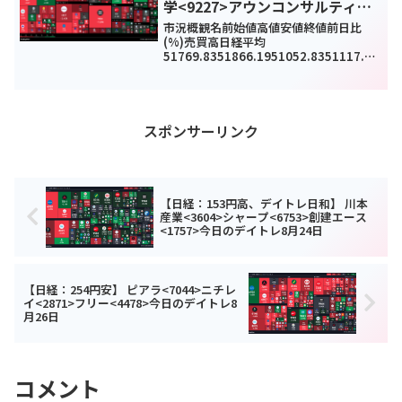
学<9227>アウンコンサルティン
グ<2459>今日のデイトレ1月8日
市況概観名前始値高値安値終値前日比
(%)売買高日経平均
51769.8351866.1951052.8351117.26
-
844.72(-1.63%)0TOPIX3501.663509.
823481.763484.34-27(-0.77%)2...
スポンサーリンク
【日経：153円高、デイトレ日和】 川本
産業<3604>シャープ<6753>創建エース
<1757>今日のデイトレ8月24日
【日経：254円安】 ピアラ<7044>ニチレ
イ<2871>フリー<4478>今日のデイトレ8
月26日
コメント