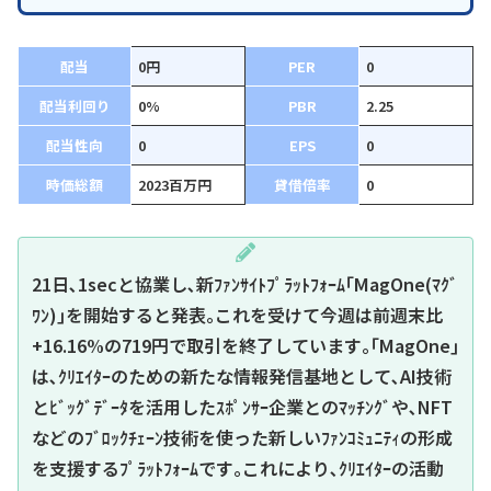
配当
0円
PER
0
配当利回り
0%
PBR
2.25
配当性向
0
EPS
0
時価総額
2023百万円
貸借倍率
0
21日､1secと協業し､新ﾌｧﾝｻｲﾄﾌﾟﾗｯﾄﾌｫｰﾑ｢MagOne(ﾏｸﾞ
ﾜﾝ)｣を開始すると発表｡これを受けて今週は前週末比
+16.16%の719円で取引を終了しています｡｢MagOne｣
は､ｸﾘｴｲﾀｰのための新たな情報発信基地として､AI技術
とﾋﾞｯｸﾞﾃﾞｰﾀを活用したｽﾎﾟﾝｻｰ企業とのﾏｯﾁﾝｸﾞや､NFT
などのﾌﾞﾛｯｸﾁｪｰﾝ技術を使った新しいﾌｧﾝｺﾐｭﾆﾃｨの形成
を支援するﾌﾟﾗｯﾄﾌｫｰﾑです｡これにより､ｸﾘｴｲﾀｰの活動