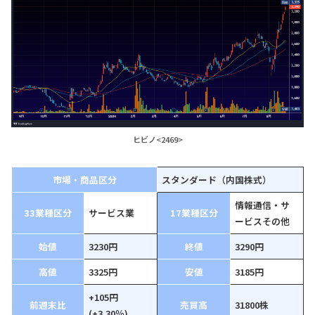
ヒビノ<2469>
市場・商品区分
スタンダード（内国株式）
情報通信・サ
33業種区分
サービス業
17業種区分
ービスその他
始値
3230円
終値
3290円
高値
3325円
安値
3185円
+105円
前週末比
売買高
31800株
(+3.30％)