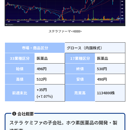
ステラファーマ<4888>
市場・商品区分
グロース（内国株式）
33業種区分
医薬品
17業種区分
医薬品
始値
496円
終値
530円
高値
532円
安値
490円
+35円
前週末比
売買高
1134800株
(+7.07％)
会社概要
ステラ ケミファの子会社。ホウ素医薬品の開発・製