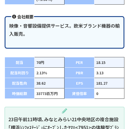
会社概要
映像・音響設備提供サービス。欧米ブランド機器の輸
入販売。
配当
70円
PER
18.15
配当利回り
2.13%
PBR
3.13
配当性向
38.62
EPS
181.27
時価総額
33773百万円
貸借倍率
0
23日午前11時頃､みなとみらい21中央地区の複合施設
｢横浜ｼﾝﾌｫｽﾃｰｼﾞ｣にｵｰﾌﾟﾝしたﾔﾏﾊ<7951>の体験型ﾌﾞﾗﾝ