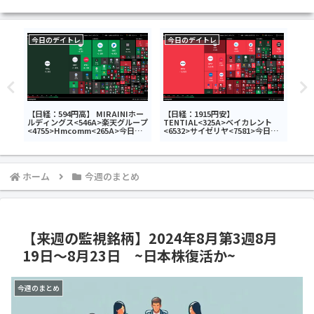
今日のデイトレ
今日のデイトレ
今
タ
【日経：594円高】 MIRAINIホー
【日経：1915円安】
【日
武ホ
ルディングス<546A>楽天グループ
TENTIAL<325A>ベイカレント
<6
デイ
<4755>Hmcomm<265A>今日の
<6532>サイゼリヤ<7581>今日の
<6
デイトレ6月30日
デイトレ7月16日
ホーム
今週のまとめ
【来週の監視銘柄】2024年8月第3週8月
19日～8月23日 ~日本株復活か~
今週のまとめ