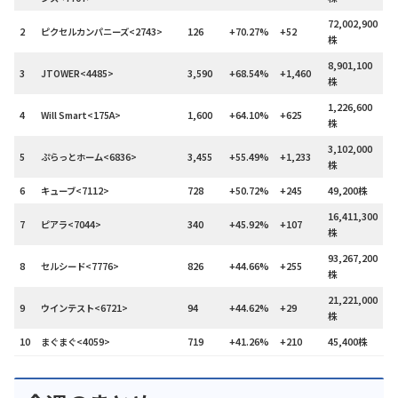
72,002,900
2
ピクセルカンパニーズ<2743>
126
+70.27%
+52
株
8,901,100
3
JTOWER<4485>
3,590
+68.54%
+1,460
株
1,226,600
4
Will Smart<175A>
1,600
+64.10%
+625
株
3,102,000
5
ぷらっとホーム<6836>
3,455
+55.49%
+1,233
株
6
キューブ<7112>
728
+50.72%
+245
49,200株
16,411,300
7
ピアラ<7044>
340
+45.92%
+107
株
93,267,200
8
セルシード<7776>
826
+44.66%
+255
株
21,221,000
9
ウインテスト<6721>
94
+44.62%
+29
株
10
まぐまぐ<4059>
719
+41.26%
+210
45,400株