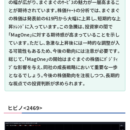
の幅が広がり､まぐまぐのｻｰﾋﾞｽの魅力が一層高まるこ
とが期待されています｡株価ﾁｬｰﾄの分析では､まぐまぐ
の株価は発表前の619円から大幅に上昇し､短期的な上
昇ﾄﾚﾝﾄﾞに入っています｡この急騰は､投資家の間で
｢MagOne｣に対する期待感が高まっていることを示し
ています｡ただし､急激な上昇後には一時的な調整が入
る可能性もあるため､今後の動向には注意が必要です｡
総じて､｢MagOne｣の開始はまぐまぐの株価にﾎﾟｼﾞﾃｨ
ﾌﾞな影響を与え､同社の成長戦略において重要な一歩
となるでしょう｡今後の株価動向を注視しつつ､長期的
な視点での投資判断が求められます｡
ヒビノ<2469>