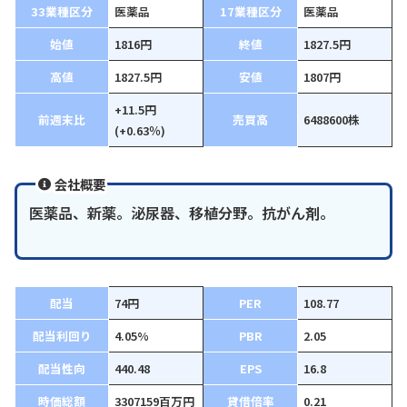
33業種区分
医薬品
17業種区分
医薬品
始値
1816円
終値
1827.5円
高値
1827.5円
安値
1807円
+11.5円
前週末比
売買高
6488600株
(+0.63％)
会社概要
医薬品、新薬。泌尿器、移植分野。抗がん剤。
配当
74円
PER
108.77
配当利回り
4.05%
PBR
2.05
配当性向
440.48
EPS
16.8
時価総額
3307159百万円
貸借倍率
0.21