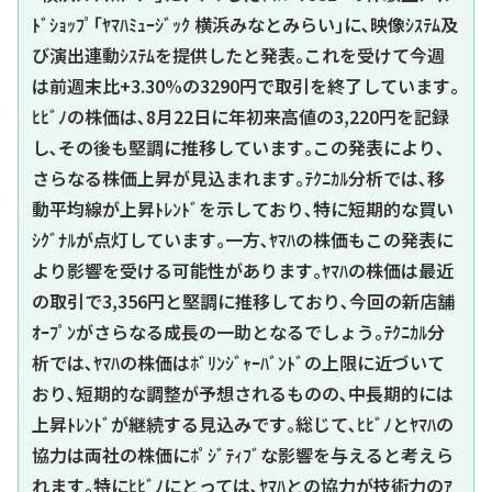
ﾄﾞｼｮｯﾌﾟ｢ﾔﾏﾊﾐｭｰｼﾞｯｸ 横浜みなとみらい｣に､映像ｼｽﾃﾑ及
び演出連動ｼｽﾃﾑを提供したと発表｡これを受けて今週
は前週末比+3.30%の3290円で取引を終了しています｡
ﾋﾋﾞﾉの株価は､8月22日に年初来高値の3,220円を記録
し､その後も堅調に推移しています｡この発表により､
さらなる株価上昇が見込まれます｡ﾃｸﾆｶﾙ分析では､移
動平均線が上昇ﾄﾚﾝﾄﾞを示しており､特に短期的な買い
ｼｸﾞﾅﾙが点灯しています｡一方､ﾔﾏﾊの株価もこの発表に
より影響を受ける可能性があります｡ﾔﾏﾊの株価は最近
の取引で3,356円と堅調に推移しており､今回の新店舗
ｵｰﾌﾟﾝがさらなる成長の一助となるでしょう｡ﾃｸﾆｶﾙ分
析では､ﾔﾏﾊの株価はﾎﾞﾘﾝｼﾞｬｰﾊﾞﾝﾄﾞの上限に近づいて
おり､短期的な調整が予想されるものの､中長期的には
上昇ﾄﾚﾝﾄﾞが継続する見込みです｡総じて､ﾋﾋﾞﾉとﾔﾏﾊの
協力は両社の株価にﾎﾟｼﾞﾃｨﾌﾞな影響を与えると考えら
れます｡特にﾋﾋﾞﾉにとっては､ﾔﾏﾊとの協力が技術力のｱ