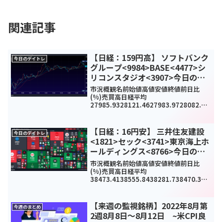
関連記事
【日経：159円高】 ソフトバンク
今日のデイトレ
グループ<9984>BASE<4477>シ
リコンスタジオ<3907>今日のデ
イトレ4月12日
市況概観名前始値高値安値終値前日比
(%)売買高日経平均
27985.9328121.4627983.9728082.71
59.33(0.57%)-
TOPIX1999.022007.681999.022006.9
215.07(0.76%)103...
【日経：16円安】 三井住友建設
今日のデイトレ
<1821>セック<3741>東京海上ホ
ールディングス<8766>今日のデ
イトレ2月19日
市況概観名前始値高値安値終値前日比
(%)売買高日経平均
38473.4138555.8438281.738470.38-
16.86(-0.04%)-
TOPIX2625.322639.862623.932639.6
914.96(0.57%)17...
【来週の監視銘柄】2022年8月第
今週のまとめ
2週8月8日～8月12日 ~米CPI良