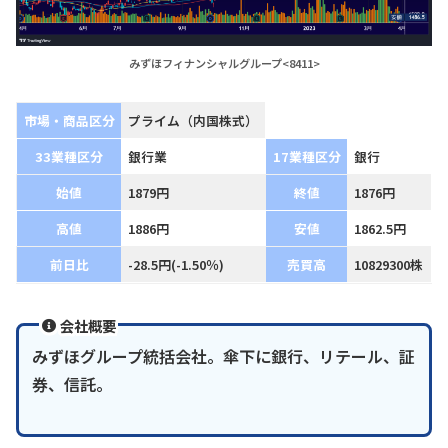
みずほフィナンシャルグループ<8411>
市場・商品区分
プライム（内国株式）
33業種区分
銀行業
17業種区分
銀行
始値
1879円
終値
1876円
高値
1886円
安値
1862.5円
前日比
-28.5円(-1.50％)
売買高
10829300株
会社概要
みずほグループ統括会社。傘下に銀行、リテール、証
券、信託。