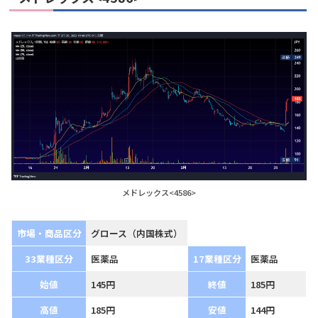
メドレックス<4586>
市場・商品区分
グロース（内国株式）
33業種区分
医薬品
17業種区分
医薬品
始値
145円
終値
185円
高値
185円
安値
144円