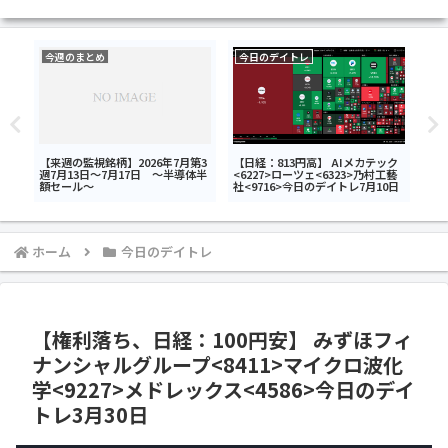
今週のまとめ
今日のデイトレ
今
【来週の監視銘柄】2026年7月第3
【日経：813円高】 AIメカテック
【日
電機
週7月13日～7月17日 ～半導体半
<6227>ローツェ<6323>乃村工藝
GO
額セール～
社<9716>今日のデイトレ7月10日
グス
のデ
ホーム
今日のデイトレ
【権利落ち、日経：100円安】 みずほフィ
ナンシャルグループ<8411>マイクロ波化
学<9227>メドレックス<4586>今日のデイ
トレ3月30日