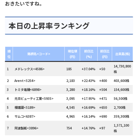
おきたいですね。
本日の上昇率ランキング
順
現在値
前日比
前日比
銘柄名<コード>
出来高(株)
位
(円)
(%)
(円)
14,730,800
1
メドレックス<4586>
185
+37.04%
+50
株
2
Arent<5254>
2,183
+22.43%
+400
403,600株
3
トミタ電機<6898>
3,280
+18.16%
+504
154,600株
4
元旦ビューティ工業<5935>
3,095
+17.95%
+471
56,500株
5
櫻護謨<5189>
4,545
+16.69%
+650
2,700株
6
サムコ<6387>
4,965
+16.14%
+690
359,300株
1,571,100
7
阿波製紙<3896>
754
+14.76%
+97
株