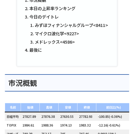
本日の上昇率ランキング
今日のデイトレ
みずほフィナンシャルグループ<8411>
マイクロ波化学<9227>
メドレックス<4586>
最後に
市況概観
名前
始値
高値
安値
終値
前日比(%)
日経平均
27827.89
27876.38
27630.55
27782.93
-100.85(-0.36%)
TOPIX
1984.61
1988.36
1974.13
1983.32
-12.16(-0.61%)
マザーズ
749.28
752.17
745
747.46
0.99(0.13%)