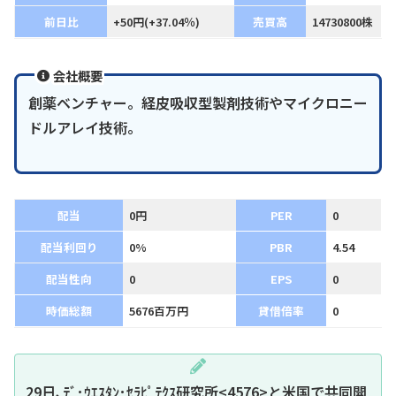
前日比
+50円(+37.04％)
売買高
14730800株
会社概要
創薬ベンチャー。経皮吸収型製剤技術やマイクロニー
ドルアレイ技術。
配当
0円
PER
0
配当利回り
0%
PBR
4.54
配当性向
0
EPS
0
時価総額
5676百万円
貸借倍率
0
29日､ﾃﾞ･ｳｴｽﾀﾝ･ｾﾗﾋﾟﾃｸｽ研究所<4576>と米国で共同開