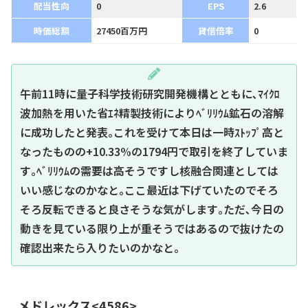
配当性向
0
EPS
2.6
時価総額
27450百万円
貸借倍率
0
午前11時に量子科学技術研究開発機構とともに､ﾏｲｸﾛ
波加熱を用いた省ｴﾈ精製技術によりﾍﾞﾘﾘｳﾑ鉱石の溶解
に成功したと発表｡これを受けて本日は一時ｽﾄｯﾌﾟ高と
なったものの+10.33%の1794円で取引を終了していま
す｡ﾍﾞﾘﾘｳﾑの需要は高そうですし核融合関連としては
いい感じなのかなと｡ここ最近は下げていたのでそろ
そろ反転できると良さそうな気がします｡ただ､今日の
動きを見ている限り上が重そうではあるので抜けたの
確認出来たら入りたいのかなと｡
メドレックス<4586>