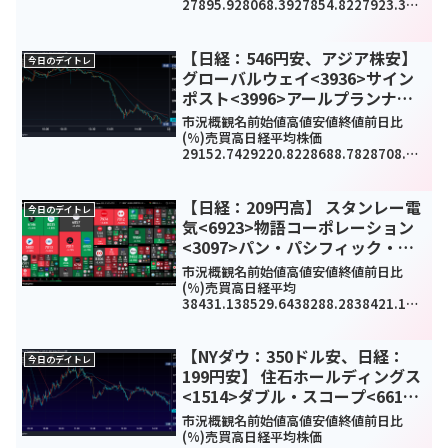
27895.928068.3927854.8227923.372
89.71(1.05%)-
TOPIX1991.931999.131985.281991.8
515.32(0.78%)107...
【日経：546円安、アジア株安】
今日のデイトレ
グローバルウェイ<3936>サイン
ポスト<3996>アールプランナー
<2983>今日のデイトレ10月21日
市況概観名前始値高値安値終値前日比
(%)売買高日経平均株価
29152.7429220.8228688.7828708.58
-
546.97(-1.9%)1041917500TOPIX202
2.972025.92000.672000.81-26...
【日経：209円高】 スタンレー電
今日のデイトレ
気<6923>物語コーポレーション
<3097>パン・パシフィック・イ
ンターナショナルホールディング
市況概観名前始値高値安値終値前日比
ス<7532>今日のデイトレ6月11日
(%)売買高日経平均
38431.138529.6438288.2838421.192
09.68(0.55%)0TOPIX2794.652796.72
782.72788.722.48(0.09%)174333...
【NYダウ：350ドル安、日経：
今日のデイトレ
199円安】 住石ホールディングス
<1514>ダブル・スコープ<6619>
今日のデイトレ12月7日
市況概観名前始値高値安値終値前日比
(%)売買高日経平均株価