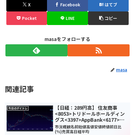
X
Facebook
はてブ
Pocket
LINE
コピー
masaをフォローする
masa
関連記事
【日経：289円高】 住友商事
今日のデイトレ
<8053>トリドールホールディン
グス<3397>AppBank<6177>今
日のデイトレ4月11日
市況概観名前始値高値安値終値前日比
(%)売買高日経平均