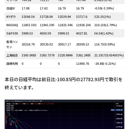
日経VI
17.08
17.42
16.79
16.79
-0.59(-3.39%)
NYダウ
32566.54
32728.04
32539.94
32717.6
323.35(1%)
NASDAQ
11855.592
11941.595
11823.346
11926.236
210.156(1.79%)
S&P500
3999.53
4030.59
3999.53
4027.81
56.54(1.42%)
香港ハン
20216.79
20320.02
20017.17
20309.13
116.73(0.58%)
セン
上海総合
3243.0683
3263.7379
3220.9846
3261.2485
21.1917(0.654053%)
国債先物
0
0
0
11900.76
-24.88(-0.21%)
本日の日経平均は前日比-100.85円の27782.93円で取引を
終えています。