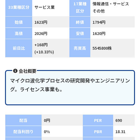
17業種
情報通信・サービス
33業種区分
サービス業
区分
その他
始値
1623円
終値
1794円
高値
2026円
安値
1620円
+168円
前日比
売買高
5545800株
(+10.33％)
会社概要
マイクロ波化学プロセスの研究開発やエンジニアリン
グ。ライセンス事業も。
配当
0円
PER
690
配当利回り
0%
PBR
18.31