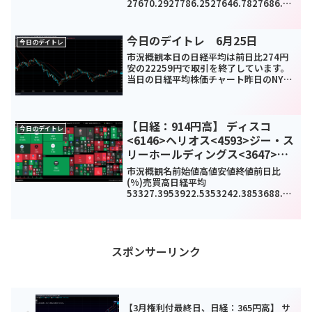
27670.2927786.2527646.7827686.4-
199.47(-0.7%)1045700000TOPIX193
9.261954.421938.31948.31-1.9...
今日のデイトレ 6月25日
今日のデイトレ
市況概観本日の日経平均は前日比274円
安の22259円で取引を終了しています。
当日の日経平均株価チャート昨日のNYダ
ウが前日比710ドル安と大幅に反落した
ことから、今日はやばそうだなと思い静
観していました。思ったよりは耐えてた
なという印象で...
【日経：914円高】 ディスコ
今日のデイトレ
<6146>ヘリオス<4593>ジー・ス
リーホールディングス<3647>今
日のデイトレ1月22日
市況概観名前始値高値安値終値前日比
(%)売買高日経平均
53327.3953922.5353242.3853688.89
914.25(1.73%)0TOPIX3625.133632.5
53614.163616.3826.68(0.74%)25...
スポンサーリンク
【3月権利付最終日、日経：365円高】 サ