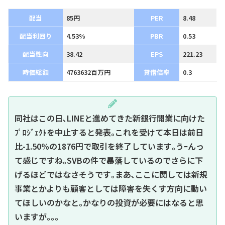
配当
85円
PER
8.48
配当利回り
4.53%
PBR
0.53
配当性向
38.42
EPS
221.23
時価総額
4763632百万円
貸借倍率
0.3
同社はこの日､LINEと進めてきた新銀行開業に向けた
ﾌﾟﾛｼﾞｪｸﾄを中止すると発表｡これを受けて本日は前日
比-1.50%の1876円で取引を終了しています｡うｰんっ
て感じですね｡SVBの件で暴落しているのでさらに下
げるほどではなさそうです｡まあ､ここに関しては新規
事業とかよりも顧客としては障害を失くす方向に動い
てほしいのかなと｡かなりの投資が必要にはなると思
いますが｡｡｡