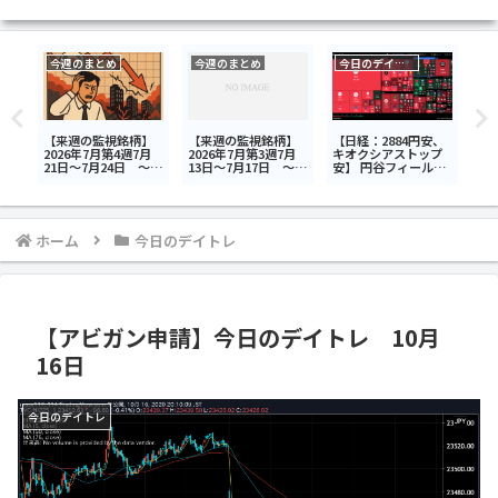
今週のまとめ
今週のまとめ
今日のデイトレ
】
【来週の監視銘柄】
【来週の監視銘柄】
【日経：2884円安、
【日
デ
2026年7月第4週7月
2026年7月第3週7月
キオクシアストップ
古野
21日～7月24日 ～荒
13日～7月17日 ～半
安】 円谷フィールズ
計画
348
れる韓国市場、ディ
導体半額セール～
ホールディングス
<6
4>
スコは決算で暴落～
<2767>キオクシアホ
レ7
9
ールディングス
<285A>SBIグローバ
ルアセットマネジメ
ホーム
今日のデイトレ
ント<4765>今日のデ
イトレ7月28日
【アビガン申請】今日のデイトレ 10月
16日
今日のデイトレ