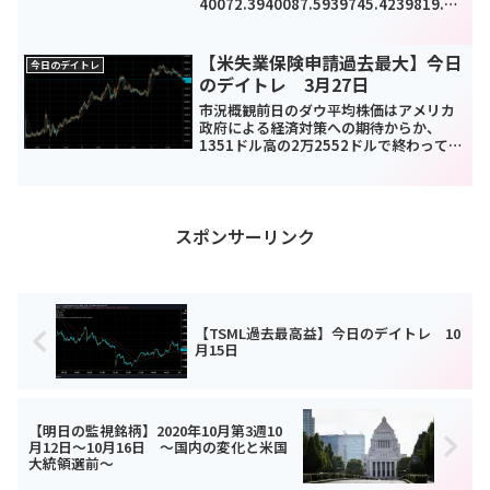
40072.3940087.5939745.4239819.11
-
82.08(-0.21%)0TOPIX2850.42851.08
2832.692834.48-5.33(-0.19%)1...
【米失業保険申請過去最大】今日
今日のデイトレ
のデイトレ 3月27日
市況概観前日のダウ平均株価はアメリカ
政府による経済対策への期待からか、
1351ドル高の2万2552ドルで終わってい
ます。これで値上がりは3日連続となって
おり、3月13日以来、2万2000ドル台へ
と回復しました。この上げ幅は過去3位と
なってい...
スポンサーリンク
【TSML過去最高益】今日のデイトレ 10
月15日
【明日の監視銘柄】2020年10月第3週10
月12日～10月16日 ～国内の変化と米国
大統領選前～