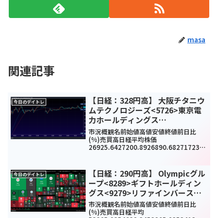
masa
関連記事
【日経：328円高】 大阪チタニウ
今日のデイトレ
ムテクノロジーズ<5726>東京電
力ホールディングス
<9501>JTOWER<4485>今日のデ
市況概観名前始値高値安値終値前日比
イトレ4月14日
(%)売買高日経平均株価
26925.6427200.8926890.682717232
8.51(1.2%)1010050000TOPIX1894.84
1908.271892.511908.0517.99(1...
【日経：290円高】 Olympicグル
今日のデイトレ
ープ<8289>ギフトホールディン
グス<9279>リファインバースグ
ループ<7375>今日のデイトレ4月
市況概観名前始値高値安値終値前日比
6日
(%)売買高日経平均