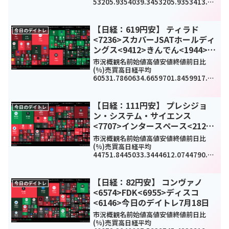
53205.9354039.3453205.9353413.68
290.19(0.55%)0TOPIX3650.563682.2
23643.933644.8-0.39(-0.01%)18...
【日経：619円安】 ティラド
今日のデイトレ
<7236>スカパーJSATホールディ
ングス<9412>きんでん<1944>今
日のデイトレ4月28日
市況概観名前始値高値安値終値前日比
(%)売買高日経平均
60531.7860634.6659701.8459917.46
-
619.9(-1.02%)0TOPIX3753.093772.1
937413772.1936.91(0.99%)2916...
【日経：111円安】 プレシジョ
今日のデイトレ
ン・システム・サイエンス
<7707>インタースペース<2122>
ティラド<7236>今日のデイトレ9
市況概観名前始値高値安値終値前日比
月17日
(%)売買高日経平均
44751.8445033.3444612.0744790.38
-
111.89(-0.25%)0TOPIX3154.923158.
053133.953145.83-22.53(-0.71...
【日経：82円安】 コンヴァノ
今日のデイトレ
<6574>FDK<6955>ディスコ
<6146>今日のデイトレ7月18日
市況概観名前始値高値安値終値前日比
(%)売買高日経平均