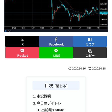
X
Facebook
はてブ
Pocket
LINE
コピー
2020.10.16
2020.10.18
目次
市況概観
今日のデイトレ
出前館<2484>