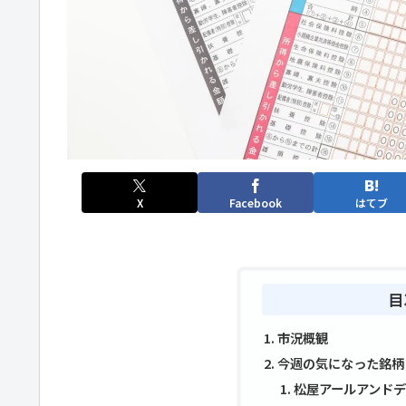
X
Facebook
はてブ
目
市況概観
今週の気になった銘柄
松屋アールアンドディ