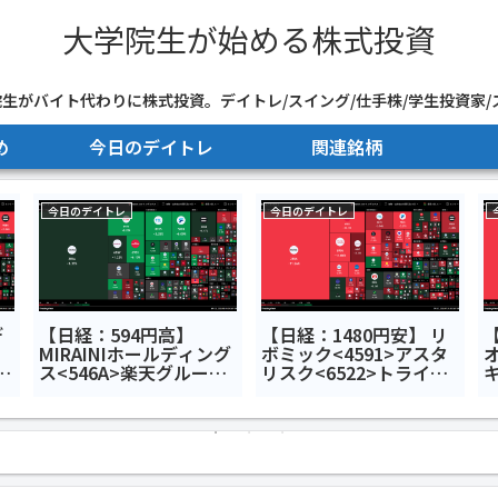
大学院生が始める株式投資
生がバイト代わりに株式投資。デイトレ/スイング/仕手株/学生投資家/
め
今日のデイトレ
関連銘柄
今日のデイトレ
今日のデイトレ
デ
【日経：594円高】
【日経：1480円安】 リ
MIRAINIホールディング
ボミック<4591>アスタ
媛
ス<546A>楽天グループ
リスク<6522>トライア
イ
<4755>Hmcomm<265A
ルホールディングス
グ
>今日のデイトレ6月30
<141A>今日のデイトレ7
日
月7日
<
国
E
ト