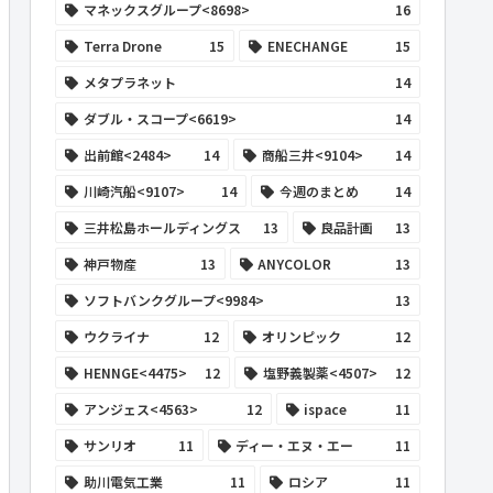
マネックスグループ<8698>
16
Terra Drone
15
ENECHANGE
15
メタプラネット
14
ダブル・スコープ<6619>
14
出前館<2484>
14
商船三井<9104>
14
川崎汽船<9107>
14
今週のまとめ
14
三井松島ホールディングス
13
良品計画
13
神戸物産
13
ANYCOLOR
13
ソフトバンクグループ<9984>
13
ウクライナ
12
オリンピック
12
HENNGE<4475>
12
塩野義製薬<4507>
12
アンジェス<4563>
12
ispace
11
サンリオ
11
ディー・エヌ・エー
11
助川電気工業
11
ロシア
11