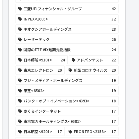
三菱UFJフィナンシャル・グループ
42
INPEX<1605>
32
キオクシアホールディングス
28
レーザーテック
26
国際のETF VIX短期先物指数
24
日本郵船<9101>
24
アドバンテスト
22
東京エレクトロン
20
新型コロナウイルス
20
フジ・メディア・ホールディングス
19
東芝<6502>
19
バンク・オブ・イノベーション<4393>
18
さくらインターネット
17
東京電力ホールディングス<9501>
17
日本航空<9201>
17
FRONTEO<2158>
17