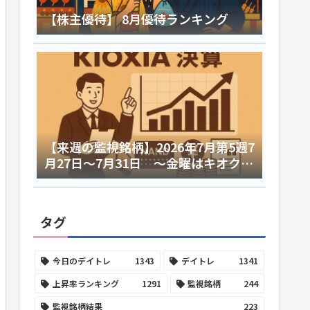
【株主優待】 8月優待ランキング
【来週の監視銘柄】2026年7月第5週7
月27日～7月31日 ～金曜はキオクシ
ア決算～
タグ
今日のデイトレ
1343
デイトレ
1341
上昇率ランキング
1291
監視銘柄
244
監視銘柄結果
223