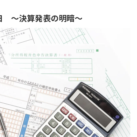
月7日 ～決算発表の明暗～