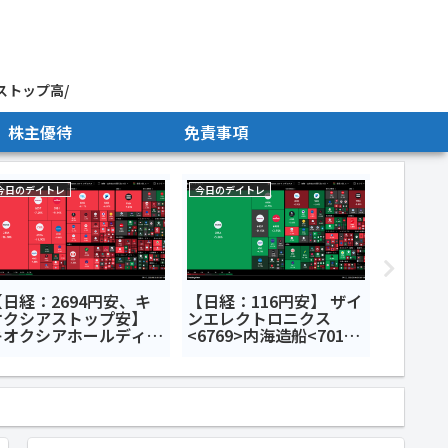
ストップ高/
株主優待
免責事項
今日のデイトレ
今日のデイトレ
株主優待
【日経：2694円安、キ
【日経：116円安】 ザイ
【株主優
オクシアストップ安】
ンエレクトロニクス
ンキング
キオクシアホールディン
<6769>内海造船<7018>
ス<285A>セブン＆ア
イメージ情報開発
イ・ホールディングス
<3803>今日のデイトレ7
3382>NEXT NOTES 韓
月22日
KOSPI・ベア
TN<2034>今日のデイ
レ7月17日