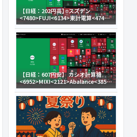
【日経：202円高】 スズデン
<7480>FUJI<6134>東計電算<4746>
今日のデイトレ8月4日
【日経：607円安】 カシオ計算機
<6952>MIXI<2121>Abalance<3856
>今日のデイトレ8月3日