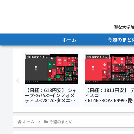
暇な大学院
ホーム
今週のまと
今日のデイトレ
今日のデイトレ
】 AIメ
【日経：613円安】 シャ
【日経：1811円安】 
>ローツ
ープ<6753>インフォメ
ィスコ
工藝社
ティス<281A>タメニー
<6146>KOA<6999>愛
デイトレ7
<6181>今日のデイトレ6
銀行<8541>今日のデ
月24日
トレ7月24日
ホーム
今週のまとめ