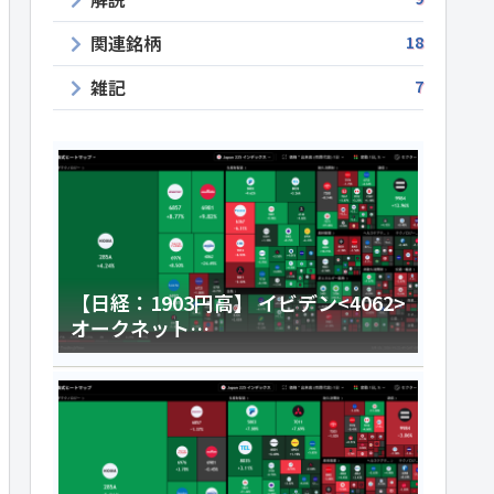
関連銘柄
18
雑記
7
【日経：1903円高】 イビデン<4062>
オークネット
<3964>HENNGE<4475>今日のデイ
トレ8月5日