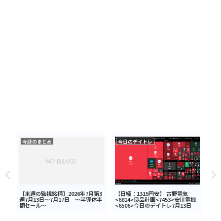
今週のまとめ
今日のデイトレ
今
グ
【来週の監視銘柄】2026年7月第3
【日経：1315円安】 古野電気
【日
週7月13日～7月17日 ～半導体半
<6814>良品計画<7453>安川電機
トロ
額セール～
<6506>今日のデイトレ7月13日
<7
今日