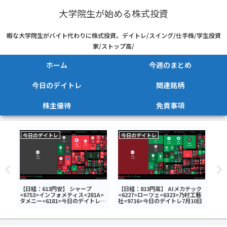
大学院生が始める株式投資
暇な大学院生がバイト代わりに株式投資。デイトレ/スイング/仕手株/学生投資
家/ストップ高/
ホーム
今週のまとめ
今日のデイトレ
関連銘柄
株主優待
免責事項
今日のデイトレ
今日のデイトレ
今
算】
【日経：613円安】 シャープ
【日経：813円高】 AIメカテック
【日
ィン
<6753>インフォメティス<281A>
<6227>ローツェ<6323>乃村工藝
トッ
今日
タメニー<6181>今日のデイトレ6
社<9716>今日のデイトレ7月10日
ディ
月24日
ルデ
ルア
日の