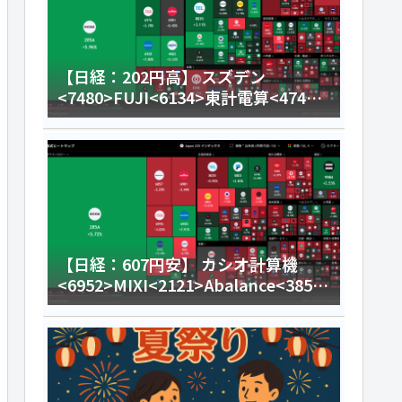
【日経：202円高】 スズデン
<7480>FUJI<6134>東計電算<4746>
今日のデイトレ8月4日
【日経：607円安】 カシオ計算機
<6952>MIXI<2121>Abalance<3856
>今日のデイトレ8月3日