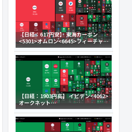
【日経：617円安】 東海カーボン
<5301>オムロン<6645>フィーチャ
<4052>今日のデイトレ8月6日
【日経：1903円高】 イビデン<4062>
オークネット
<3964>HENNGE<4475>今日のデイ
トレ8月5日