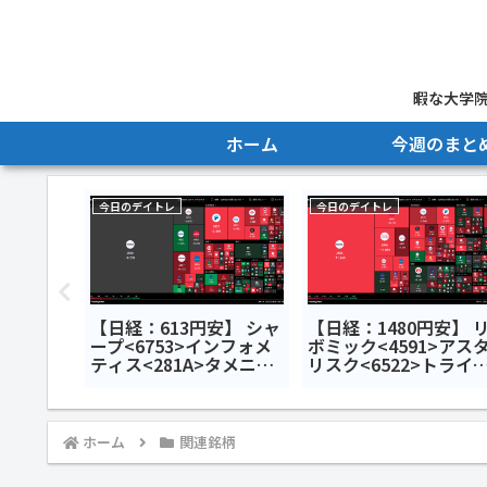
暇な大学院
ホーム
今週のまと
今日のデイトレ
今日のデイトレ
安】 ザイ
【日経：613円安】 シャ
【日経：1480円安】 
クス
ープ<6753>インフォメ
ボミック<4591>アス
<7018>
ティス<281A>タメニー
リスク<6522>トライ
発
<6181>今日のデイトレ6
ルホールディングス
デイトレ7
月24日
<141A>今日のデイト
月7日
ホーム
関連銘柄