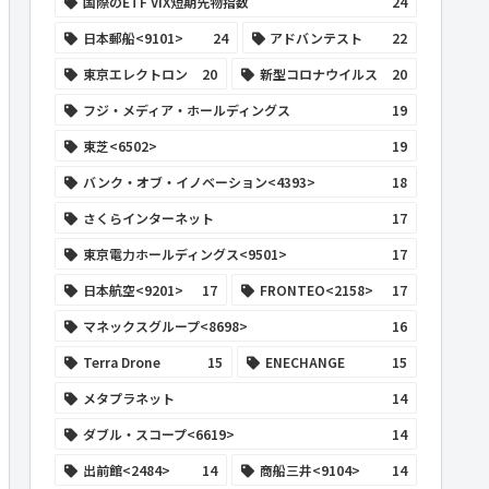
国際のETF VIX短期先物指数
24
日本郵船<9101>
24
アドバンテスト
22
東京エレクトロン
20
新型コロナウイルス
20
フジ・メディア・ホールディングス
19
東芝<6502>
19
バンク・オブ・イノベーション<4393>
18
さくらインターネット
17
東京電力ホールディングス<9501>
17
日本航空<9201>
17
FRONTEO<2158>
17
マネックスグループ<8698>
16
Terra Drone
15
ENECHANGE
15
メタプラネット
14
ダブル・スコープ<6619>
14
出前館<2484>
14
商船三井<9104>
14