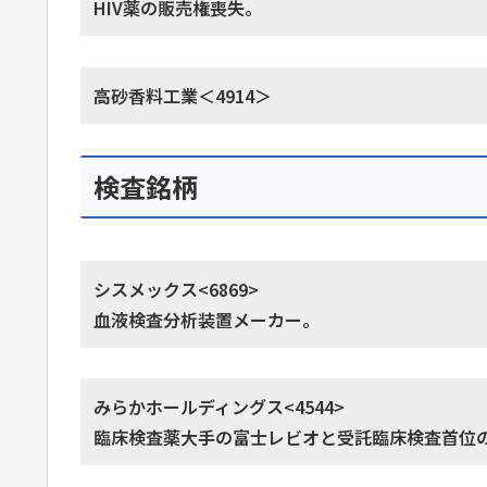
HIV薬の販売権喪失。
高砂香料工業＜4914＞
検査銘柄
シスメックス<6869>
血液検査分析装置メーカー。
みらかホールディングス<4544>
臨床検査薬大手の富士レビオと受託臨床検査首位