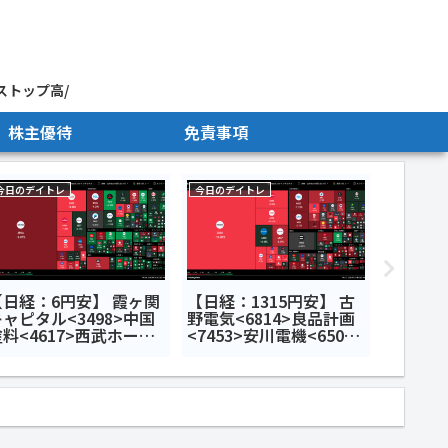
ストップ高/
株主優待
免責事項
今日のデイトレ
今日のデイトレ
今日のデイ
【日経：6円安】 霞ヶ関
【日経：1315円安】 古
【日経：
ャピタル<3498>中国
野電気<6814>良品計画
オ計算
料<4617>西武ホール
<7453>安川電機<6506>
<6952>
ィングス<9024>今日
今日のデイトレ7月13日
lance
のデイトレ7月6日
トレ8月