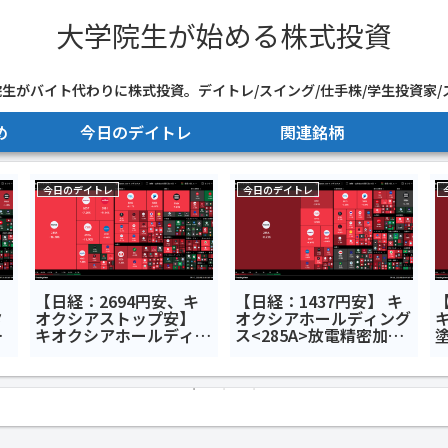
大学院生が始める株式投資
生がバイト代わりに株式投資。デイトレ/スイング/仕手株/学生投資家/
め
今日のデイトレ
関連銘柄
今日のデイトレ
今日のデイトレ
リ
【日経：2694円安、キ
【日経：1437円安】 キ
タ
オクシアストップ安】
オクシアホールディング
キ
ア
キオクシアホールディン
ス<285A>放電精密加工
塗
グス<285A>セブン＆ア
研究所<6469>インフォ
デ
レ7
イ・ホールディングス
メティス<281A>今日の
<3382>NEXT NOTES 韓
デイトレ7月8日
国KOSPI・ベア
ETN<2034>今日のデイ
トレ7月17日