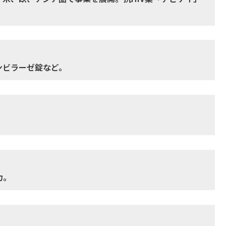
ンビラーゼ錠など。
力。