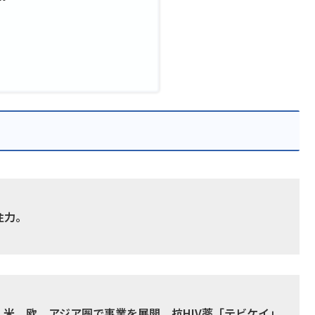
注力。
米、欧、アジア圏で事業を展開。抗HIV薬「テビケイ」