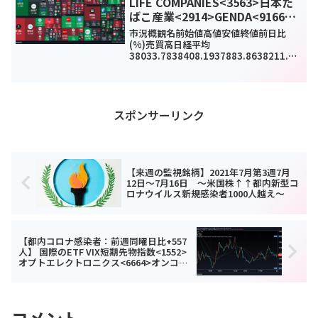
LIFE COMPANIES<3563>日本た
ばこ産業<2914>GENDA<9166>
今日のデイトレ8月22日
市況概観名前始値高値安値終値前日比
(%)売買高日経平均
38033.7838408.1937883.8638211.01
259.21(0.68%)0TOPIX2662.412676.2
72656.422671.46.54(0.25%)1500...
スポンサーリンク
【来週の監視銘柄】2021年7月第3週7月
12日～7月16日 ～米国株↑↑都内新型コ
ロナウイルス新規感染者1000人越え～
【都内コロナ感染者：前週同曜日比+557
人】 国際のETF VIX短期先物指数<1552>
オプトエレクトロニクス<6664>オンコリ
スバイオファーマ<4588>今日のデイトレ
7月20日