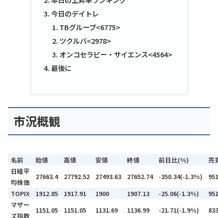
今日のデイトレ
TBグループ<6775>
ツクルバ<2978>
オンコセラピー・サイエンス<4564>
最後に
市況概観
名前
始値
高値
安値
終値
前日比(%)
売
日経平
27663.4
27792.52
27493.63
27652.74
-350.34(-1.3%)
95
均株価
TOPIX
1912.85
1917.91
1900
1907.13
-25.06(-1.3%)
95
マザー
1151.05
1151.05
1131.69
1136.99
-21.71(-1.9%)
83
ズ指数