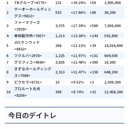
1
TBグループ<6775>
221
+29.24%
+50
2,905,800
テーオーホールディン
2
533
+17.66%
+80
36,200
グス<9812>
ファーマフーズ
3
3,375
+17.39%
+500
7,656,000
<2929>
4
幸和製作所<7807>
1,213
+13.36%
+143
542,800
JVCケンウッド
5
268
+12.13%
+29
18,016,600
<6632>
6
ツクルバ<2978>
1,225
+11.97%
+131
604,500
7
グラフィコ<4930>
3,835
+11.48%
+395
18,300
きずなホールディング
8
2,313
+11.47%
+238
648,200
ス<7086>
9
ピクセラ<6731>
23
+9.52%
+2
2,439,300
プロルート丸光
10
398
+8.74%
+32
12,458,200
<8256>
今日のデイトレ