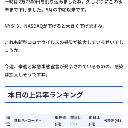
一時は2万7500円を割り込みましたね。久しぶりにこの水
準まで下げました。5月の中頃以来です。
NYダウ、NASDAQが下げると大きく下げますね。
これも新型コロナウイルスの感染が拡大しているせいでし
ょうか。
今週、来週と緊急事態宣言が発令されているものの、感染
は拡大しそうですね。
本日の上昇率ランキング
順
現在値
前日比
前日比
銘柄名<コード>
出来高(株)
位
(円)
(％)
(円)