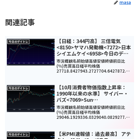
masa
関連記事
【日経：344円高】 三信電気
今日のデイトレ
<8150>ヤマハ発動機<7272>日本
シイエムケイ<6958>今日のデイ
トレ11月8日
市況概観名前始値高値安値終値前日比
(%)売買高日経平均株価
27718.8427943.2727704.6427872.11
344.47(1.3%)1344695700TOPIX1945
1961.741944.931957.5623.47(1...
【10月消費者物価指数上昇率：
今日のデイトレ
1990年以来の水準】 サイバー・
バズ<7069>Sun
Asterisk<4053>物語コーポレー
市況概観名前始値高値安値終値前日比
ション<3097>今日のデイトレ11
(%)売買高日経平均株価
29046.1929336.0329040.0829277.86
月11日
171.08(0.6%)1190300400TOPIX2006.
62019.422004.892014.36.34(0...
【米PMI速報値：過去最高】 アテ
今日のデイトレ