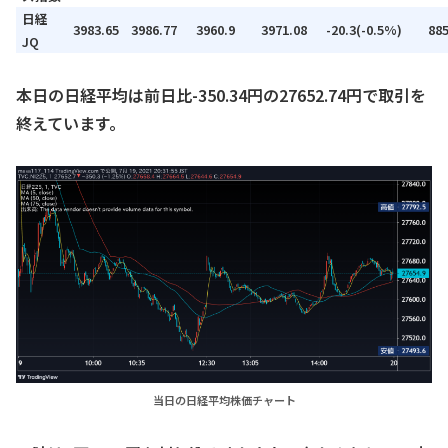
日経
3983.65
3986.77
3960.9
3971.08
-20.3(-0.5%)
88
JQ
本日の日経平均は前日比-350.34円の27652.74円で取引を
終えています。
当日の日経平均株価チャート