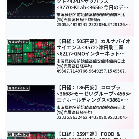
クト<4241>ザッパラス
<3770>KLab<3656>今日のデイ
トレ4月26日
市況概観名前始値高値安値終値前日比
(%)売買高日経平均株価
29095.4929241.2828896.3729126.23
105.6(0.4%)974770000TOPIX1922.47
1923.891907.451918.153.17(0...
【日経：505円高】 カルナバイオ
今日のデイトレ
サイエンス<4572>津田駒工業
<6217>GMOインターネット
<4784>今日のデイトレ12月19日
市況概観名前始値高値安値終値前日比
(%)売買高日経平均
49387.7149766.9649257.1549507.21
505.71(1.03%)0TOPIX3372.423397.0
83366.773383.6626.77(0.8%)292...
【日経：186円安】 コロプラ
今日のデイトレ
<3668>そーせいグループ<4565>
王子ホールディングス<3861>今
日のデイトレ7月21日
市況概観名前始値高値安値終値前日比
(%)売買高日経平均
32336.8632462.4432080.9532304.25
-186.27(-0.57%)-
TOPIX2257.62269.52248.542262.21.3
(0.06%)12408...
【日経：259円高】 FOOD ＆
今日のデイトレ