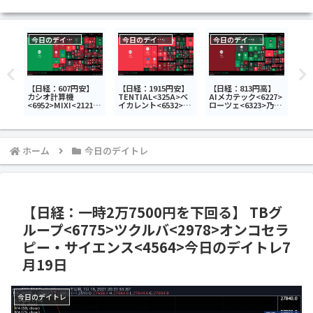
今日のデイトレ
今日のデイトレ
今日のデイトレ
今
安、
【日経：607円安】
【日経：1915円安】
【日経：813円高】
【
プ
カシオ計算機
TENTIAL<325A>ベ
AIメカテック<6227>
20
ルズ
<6952>MIXI<2121>
イカレント<6532>サ
ローツェ<6323>乃村
21
Abalance<3856>今
イゼリヤ<7581>今日
工藝社<9716>今日の
れ
アホ
日のデイトレ8月3日
のデイトレ7月16日
デイトレ7月10日
ス
ーバ
メ
ホーム
今日のデイトレ
のデ
【日経：一時2万7500円を下回る】 TBグ
ループ<6775>ツクルバ<2978>オンコセラ
ピー・サイエンス<4564>今日のデイトレ7
月19日
今日のデイトレ