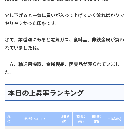
少し下げると一気に買いが入って上げていく流ればかりで
やりやすかった印象です。
さて、業種別にみると電気ガス、食料品、非鉄金属が買わ
れていましたね。
一方、輸送用機器、金属製品、医薬品が売られていまし
た。
本日の上昇率ランキング
順
現在値
前日比
前日比
銘柄名<コード>
出来高(株)
位
(円)
(%)
(円)