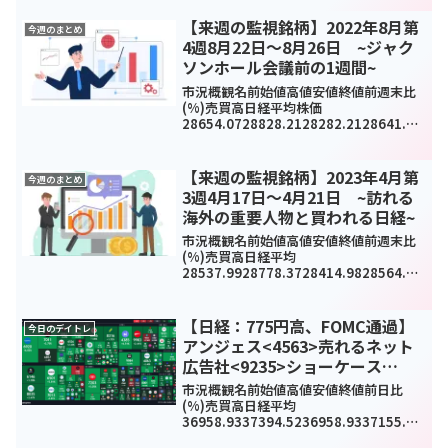
ね。本日のチャートはきれいな右肩下が
りで、日足で見ると...
【来週の監視銘柄】2022年8月第
今週のまとめ
4週8月22日～8月26日 ~ジャク
ソンホール会議前の1週間~
市況概観名前始値高値安値終値前週末比
(%)売買高日経平均株価
28654.0728828.2128282.2128641.38
-
288.95(-1%)4680070000TOPIX1979.
321992.851964.281979.59-14...
【来週の監視銘柄】2023年4月第
今週のまとめ
3週4月17日～4月21日 ~訪れる
海外の重要人物と買われる日経~
市況概観名前始値高値安値終値前週末比
(%)売買高日経平均
28537.9928778.3728414.9828564.37
70.9(0.25%)501658TOPIX2024.45204
5.252018.842035.0616.34(0.81...
【日経：775円高、FOMC通過】
今日のデイトレ
アンジェス<4563>売れるネット
広告社<9235>ショーケース
<3909>今日のデイトレ9月19日
市況概観名前始値高値安値終値前日比
(%)売買高日経平均
36958.9337394.5236958.9337155.33
775.16(2.13%)0TOPIX2600.92631.88