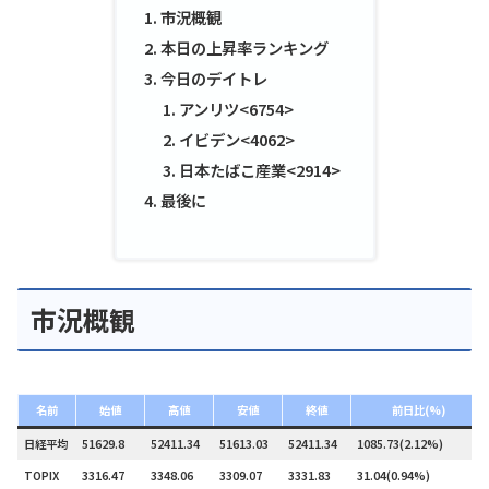
市況概観
本日の上昇率ランキング
今日のデイトレ
アンリツ<6754>
イビデン<4062>
日本たばこ産業<2914>
最後に
市況概観
名前
始値
高値
安値
終値
前日比(%)
日経平均
51629.8
52411.34
51613.03
52411.34
1085.73(2.12%)
TOPIX
3316.47
3348.06
3309.07
3331.83
31.04(0.94%)