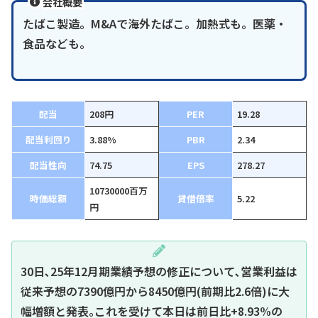
会社概要
たばこ製造。M&Aで海外たばこ。加熱式も。医薬・
食品なども。
配当
208円
PER
19.28
配当利回り
3.88%
PBR
2.34
配当性向
74.75
EPS
278.27
10730000百万
時価総額
貸借倍率
5.22
円
30日､25年12月期業績予想の修正について､営業利益は
従来予想の7390億円から8450億円(前期比2.6倍)に大
幅増額と発表｡これを受けて本日は前日比+8.93%の