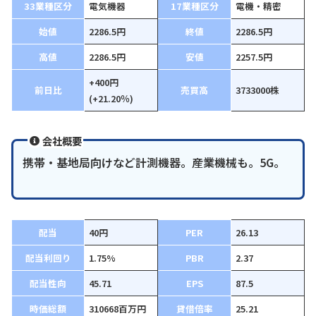
33業種区分
電気機器
17業種区分
電機・精密
始値
2286.5円
終値
2286.5円
高値
2286.5円
安値
2257.5円
+400円
前日比
売買高
3733000株
(+21.20％)
会社概要
携帯・基地局向けなど計測機器。産業機械も。5G。
配当
40円
PER
26.13
配当利回り
1.75%
PBR
2.37
配当性向
45.71
EPS
87.5
時価総額
310668百万円
貸借倍率
25.21