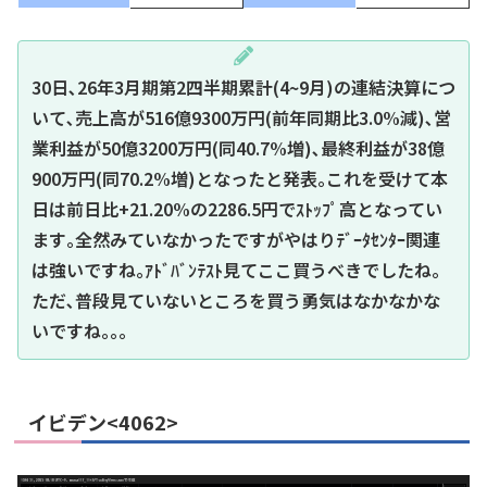
30日､26年3月期第2四半期累計(4~9月)の連結決算につ
いて､売上高が516億9300万円(前年同期比3.0%減)､営
業利益が50億3200万円(同40.7%増)､最終利益が38億
900万円(同70.2%増)となったと発表｡これを受けて本
日は前日比+21.20%の2286.5円でｽﾄｯﾌﾟ高となってい
ます｡全然みていなかったですがやはりﾃﾞｰﾀｾﾝﾀｰ関連
は強いですね｡ｱﾄﾞﾊﾞﾝﾃｽﾄ見てここ買うべきでしたね｡
ただ､普段見ていないところを買う勇気はなかなかな
いですね｡｡｡
イビデン<4062>