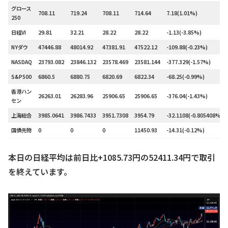
グロース
708.11
719.24
708.11
714.64
7.18(1.01%)
250
日経VI
29.81
32.21
28.22
28.22
-1.13(-3.85%)
NYダウ
47446.88
48014.92
47381.91
47522.12
-109.88(-0.23%)
NASDAQ
23793.082
23846.132
23578.469
23581.144
-377.329(-1.57%)
S&P500
6860.5
6880.75
6820.69
6822.34
-68.25(-0.99%)
香港ハン
26263.01
26283.96
25906.65
25906.65
-376.04(-1.43%)
セン
上海総合
3985.0641
3986.7433
3951.7308
3954.79
-32.1108(-0.805408%)
国債先物
0
0
0
11450.93
-14.31(-0.12%)
本日の日経平均は前日比+1085.73円の52411.34円で取引
を終えています。