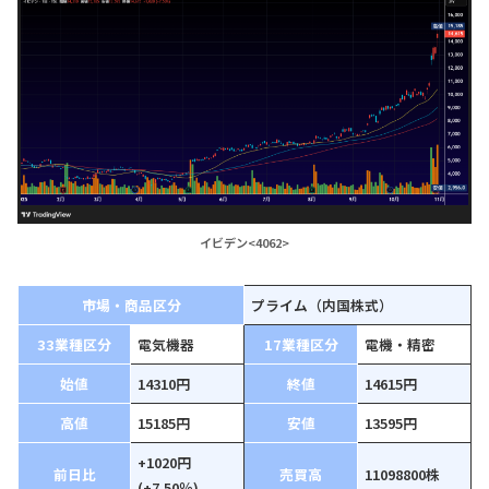
イビデン<4062>
市場・商品区分
プライム（内国株式）
33業種区分
電気機器
17業種区分
電機・精密
始値
14310円
終値
14615円
高値
15185円
安値
13595円
+1020円
前日比
売買高
11098800株
(+7.50％)