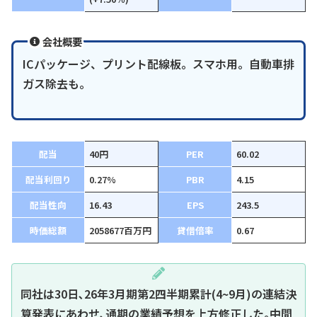
会社概要
ICパッケージ、プリント配線板。スマホ用。自動車排
ガス除去も。
配当
40円
PER
60.02
配当利回り
0.27%
PBR
4.15
配当性向
16.43
EPS
243.5
時価総額
2058677百万円
貸借倍率
0.67
同社は30日､26年3月期第2四半期累計(4~9月)の連結決
算発表にあわせ､通期の業績予想を上方修正した｡中間