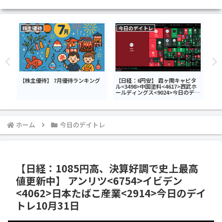
株主優待
今日のデイトレ
今
アス
【株主優待】 7月優待ランキング
【日経：6円安】 霞ヶ関キャピタ
【日
ール
ル<3498>中国塗料<4617>西武ホ
<4
ホー
ールディングス<9024>今日のデイ
イア
ーバ
トレ7月6日
日の
>今
ホーム
今日のデイトレ
【日経：1085円高、決算好調で史上最高
値更新中】 アンリツ<6754>イビデン
<4062>日本たばこ産業<2914>今日のデイ
トレ10月31日