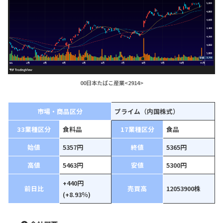
00日本たばこ産業<2914>
市場・商品区分
プライム（内国株式）
33業種区分
食料品
17業種区分
食品
始値
5357円
終値
5365円
高値
5463円
安値
5300円
+440円
前日比
売買高
12053900株
(+8.93％)