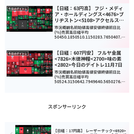
2600.92616.8751.5(2.01%)18926...
【日経：63円高】 フジ・メディ
今日のデイトレ
ア・ホールディングス<4676>ブ
リヂストン<5108>アクセルスペ
ースホールディングス<402A>今
市況概観名前始値高値安値終値前日比
日のデイトレ12月25日
(%)売買高日経平均
50450.1850510.1150283.7650407.79
63.69(0.13%)0TOPIX3420.233420.23
3405.033417.9810.61(0.31%)151...
【日経：607円安】 フルヤ金属
今日のデイトレ
<7826>木徳神糧<2700>味の素
<2802>今日のデイトレ11月7日
市況概観名前始値高値安値終値前日比
(%)売買高日経平均
50524.3150642.7949640.5650276.37
-
607.31(-1.19%)0TOPIX3295.083304.
893268.973298.85-14.6(-0.44%...
スポンサーリンク
【日経：17円高】 レーザーテック<6920>