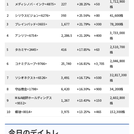
1,712,900
1
メディシノバ・インク<4875>
227
+28.25%
+50
株
2
シリウスビジョン<6276>
393
+25.56%
+80
41,600株
3
ブレインパッド<3655>
1,677
+21.79%
+300
78,200株
3,733,000
4
アンリツ<6754>
2,286.5
+21.20%
+400
株
2,510,700
5
タカミヤ<2445>
416
+17.85%
+63
株
2,046,800
6
コナミグループ<9766>
25,740
+16.81%
+3,705
株
32,817,300
7
ソシオネクスト<6526>
3,491
+16.72%
+500
株
8
守谷商会<1798>
6,420
+16.30%
+900
34,200株
M＆A総研ホールディングス
2,602,800
9
1,267
+13.43%
+150
<9552>
株
10
蝶理<8014>
3,975
+13.25%
+465
152,300株
今日のデイトレ