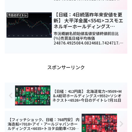
-172.96(-0.53%)-
TOPIX2289.342289.342278.642282.5
7-9.16(-0.4%)...
【日経：4日続落昨年来安値を更
今日のデイトレ
新】 大平洋金属<5541>コスモエ
ネルギーホールディングス
<5021>ソフトバンクグループ
市況概観名前始値高値安値終値前日比
<9984>今日のデイトレ3月9日
(%)売買高日経平均株価
24876.4925084.0824681.7424717.53
-
73.42(-0.3%)1500510000TOPIX1766.
431782.981755.141758.89-0....
スポンサーリンク
【日経：412円高】 北海道電力<9509>M
＆A総研ホールディングス<9552>ソシオ
ネクスト<6526>今日のデイトレ7月31日
【フィッチショック、日経：768円安】 内
海造船<7018>アイ・アールジャパンホー
ルディングス<6035>トヨタ自動車<7203>