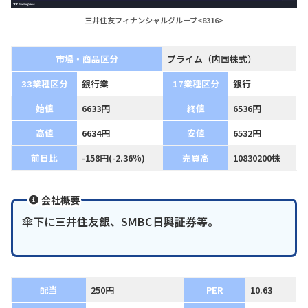
三井住友フィナンシャルグループ<8316>
市場・商品区分
プライム（内国株式）
33業種区分
銀行業
17業種区分
銀行
始値
6633円
終値
6536円
高値
6634円
安値
6532円
前日比
-158円(-2.36％)
売買高
10830200株
会社概要
傘下に三井住友銀、SMBC日興証券等。
配当
250円
PER
10.63