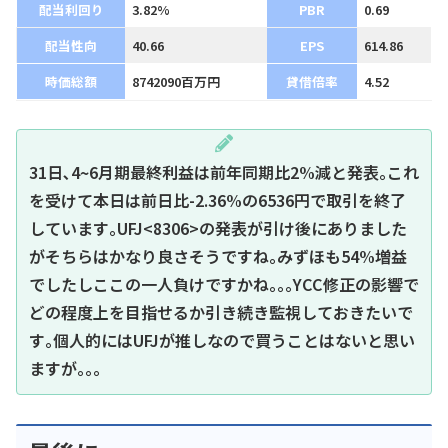
配当利回り
3.82%
PBR
0.69
配当性向
40.66
EPS
614.86
時価総額
8742090百万円
貸借倍率
4.52
31日､4~6月期最終利益は前年同期比2%減と発表｡これ
を受けて本日は前日比-2.36%の6536円で取引を終了
しています｡UFJ<8306>の発表が引け後にありました
がそちらはかなり良さそうですね｡みずほも54%増益
でしたしここの一人負けですかね｡｡｡YCC修正の影響で
どの程度上を目指せるか引き続き監視しておきたいで
す｡個人的にはUFJが推しなので買うことはないと思い
ますが｡｡｡