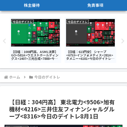
株主優待
免責事項
今日のデイトレ
今日のデイトレ
今
第3
体半
【日経：1008円高、ASML決算】
【日経：613円安】 シャープ
【日
GO<581A>ウエストホールディン
<6753>インフォメティス<281A>
<4
グス<1407>三光合成<7888>今日
タメニー<6181>今日のデイトレ6
イア
のデイトレ7月15日
月24日
日の
ホーム
今日のデイトレ
【日経：304円高】 東北電力<9506>旭有
機材<4216>三井住友フィナンシャルグル
ープ<8316>今日のデイトレ8月1日