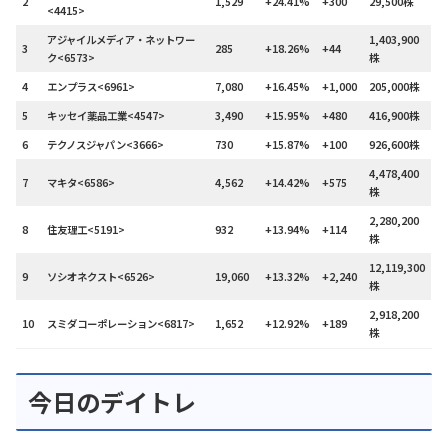
2
1,529
+24.41%
+300
29,500株
<4415>
アジャイルメディア・ネットワー
1,403,900
3
285
+18.26%
+44
ク<6573>
株
4
エンプラス<6961>
7,080
+16.45%
+1,000
205,000株
5
キッセイ薬品工業<4547>
3,490
+15.95%
+480
416,900株
6
テクノスジャパン<3666>
730
+15.87%
+100
926,600株
4,478,400
7
マキタ<6586>
4,562
+14.42%
+575
株
2,280,200
8
住友理工<5191>
932
+13.94%
+114
株
12,119,300
9
ソシオネクスト<6526>
19,060
+13.32%
+2,240
株
2,918,200
10
スミダコーポレーション<6817>
1,652
+12.92%
+189
株
今日のデイトレ