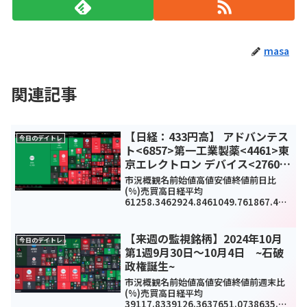
masa
関連記事
【日経：433円高】 アドバンテス
今日のデイトレ
ト<6857>第一工業製薬<4461>東
京エレクトロン デバイス<2760>
今日のデイトレ7月30日
市況概観名前始値高値安値終値前日比
(%)売買高日経平均
61258.3462924.8461049.761867.434
33.24(0.71%)0TOPIX3950.213982.73
918.873952.5-21.53(-0.54%)333...
【来週の監視銘柄】2024年10月
今日のデイトレ
第1週9月30日～10月4日 ~石破
政権誕生~
市況概観名前始値高値安値終値前週末比
(%)売買高日経平均
39117.8339126.3637651.0738635.62