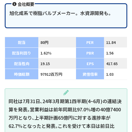
会社概要
旭化成系で樹脂バルブメーカー。水資源開発も。
配当
80円
PER
11.84
配当利回り
1.62%
PBR
1.56
配当性向
19.15
EPS
417.65
時価総額
97912百万円
貸借倍率
1.03
同社は7月31日､24年3月期第1四半期(4~6月)の連結決
算を発表｡営業利益は前年同期比97.0%増の40億7400
万円となり､上半期計画65億円に対する進捗率が
62.7%となったと発表｡これを受けて本日は前日比