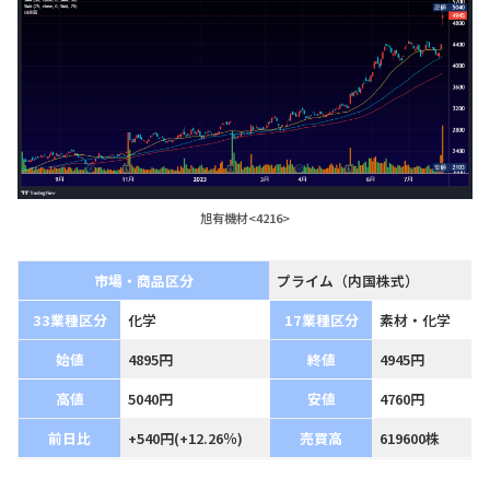
旭有機材<4216>
市場・商品区分
プライム（内国株式）
33業種区分
化学
17業種区分
素材・化学
始値
4895円
終値
4945円
高値
5040円
安値
4760円
前日比
+540円(+12.26％)
売買高
619600株