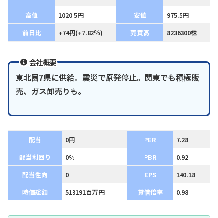
高値
1020.5円
安値
975.5円
前日比
+74円(+7.82％)
売買高
8236300株
会社概要
東北圏7県に供給。震災で原発停止。関東でも積極販
売、ガス卸売りも。
配当
0円
PER
7.28
配当利回り
0%
PBR
0.92
配当性向
0
EPS
140.18
時価総額
513191百万円
貸借倍率
0.98