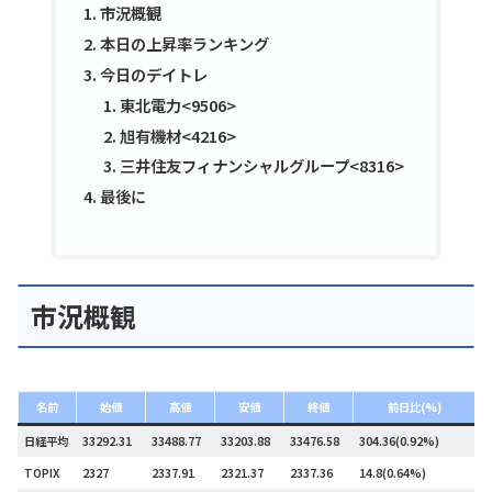
市況概観
本日の上昇率ランキング
今日のデイトレ
東北電力<9506>
旭有機材<4216>
三井住友フィナンシャルグループ<8316>
最後に
市況概観
名前
始値
高値
安値
終値
前日比(%)
日経平均
33292.31
33488.77
33203.88
33476.58
304.36(0.92%)
–
TOPIX
2327
2337.91
2321.37
2337.36
14.8(0.64%)
1