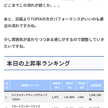
どこまでこの流れが続くか。。。
あと、日経よりTOPIXの方がパフォーマンスがいいのも最
近の流れですかね。
少し雰囲気が変わりつつある感じがするので調整していき
たいですね。
本日の上昇率ランキング
順
現在値
前日比
前日比
銘柄名<コード>
出来高(株)
位
(円)
(%)
(円)
ラバブルマーケティンググループ
1,695,500
1
1,971
+25.46%
+400
<9254>
株
ブロードエンタープライズ