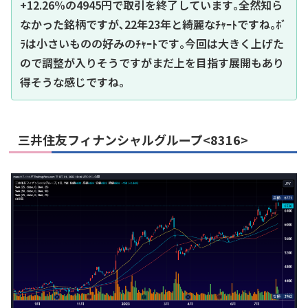
+12.26%の4945円で取引を終了しています｡全然知ら
なかった銘柄ですが､22年23年と綺麗なﾁｬｰﾄですね｡ﾎﾞ
ﾗは小さいものの好みのﾁｬｰﾄです｡今回は大きく上げた
ので調整が入りそうですがまだ上を目指す展開もあり
得そうな感じですね｡
三井住友フィナンシャルグループ<8316>