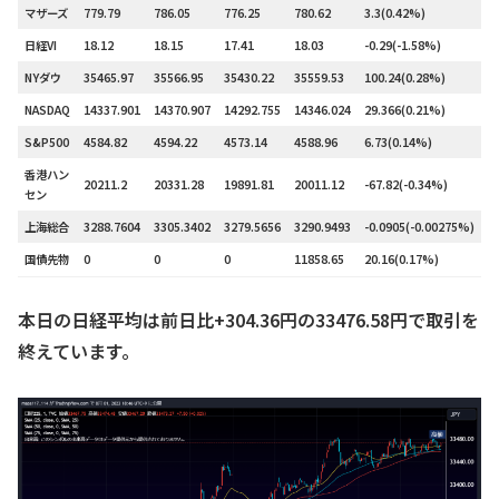
マザーズ
779.79
786.05
776.25
780.62
3.3(0.42%)
5
日経VI
18.12
18.15
17.41
18.03
-0.29(-1.58%)
–
NYダウ
35465.97
35566.95
35430.22
35559.53
100.24(0.28%)
–
NASDAQ
14337.901
14370.907
14292.755
14346.024
29.366(0.21%)
–
S&P500
4584.82
4594.22
4573.14
4588.96
6.73(0.14%)
–
香港ハン
20211.2
20331.28
19891.81
20011.12
-67.82(-0.34%)
–
セン
上海総合
3288.7604
3305.3402
3279.5656
3290.9493
-0.0905(-0.00275%)
–
国債先物
0
0
0
11858.65
20.16(0.17%)
–
本日の日経平均は前日比+304.36円の33476.58円で取引を
終えています。