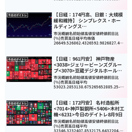
-
1193.94(-3%)825487TOPIX2696.982
710.342636.972694.07-46.87(-...
【日経：174円高、日銀：大規模
今日のデイトレ
緩和維持】 シンプレクス・ホー
ルディングス
<4373>ACSL<6232>大紀アルミ
市況概観名前始値高値安値終値前日比
ニウム工業所<5702>今日のデイ
(%)売買高日経平均株価
26649.526862.4326592.9826827.431
トレ3月18日
74.54(0.7%)1807727000TOPIX1896.9
81911.611896.981909.2710.26...
【日経：961円安】 神戸物産
今日のデイトレ
<3038>ジェリービーンズグルー
プ<3070>豆蔵デジタルホールデ
ィングス<202A>今日のデイトレ1
市況概観名前始値高値安値終値前日比
月26日
(%)売買高日経平均
53023.2853138.675265652885.25-
961.62(-1.79%)0TOPIX3581.083581.
543548.393552.49-77.21(-2.13%)2...
【日経：172円安】 名村造船所
今日のデイトレ
<7014>神戸製鋼所<5406>木村工
機<6231>今日のデイトレ8月9日
市況概観名前始値高値安値終値前日比
(%)売買高日経平均
32346.3232407.8532175.6432204.33