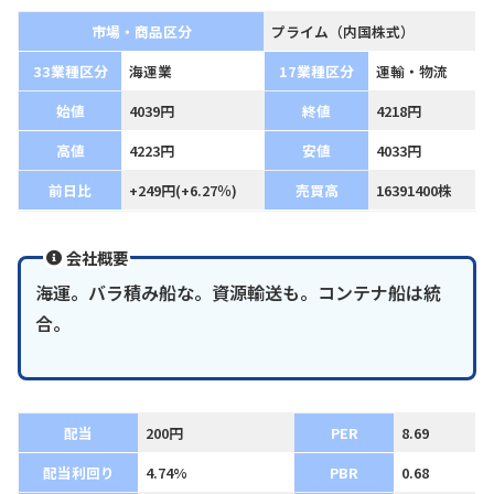
市場・商品区分
プライム（内国株式）
33業種区分
海運業
17業種区分
運輸・物流
始値
4039円
終値
4218円
高値
4223円
安値
4033円
前日比
+249円(+6.27％)
売買高
16391400株
会社概要
海運。バラ積み船な。資源輸送も。コンテナ船は統
合。
配当
200円
PER
8.69
配当利回り
4.74%
PBR
0.68