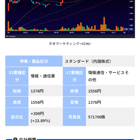
ネオマーケティング<4196>
市場・商品区分
スタンダード（内国株式）
33業種区
17業種区
情報通信・サービスそ
情報・通信業
分
分
の他
始値
1376円
終値
1556円
高値
1556円
安値
1376円
+300円
前日比
売買高
571700株
(+23.89％)
会社概要