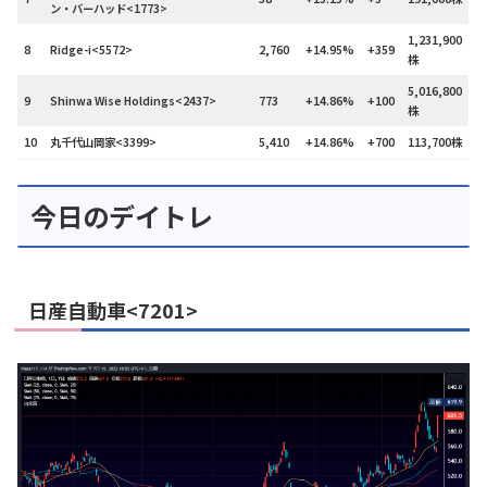
ン・バーハッド<1773>
1,231,900
8
Ridge-i<5572>
2,760
+14.95%
+359
株
5,016,800
9
Shinwa Wise Holdings<2437>
773
+14.86%
+100
株
10
丸千代山岡家<3399>
5,410
+14.86%
+700
113,700株
今日のデイトレ
日産自動車<7201>