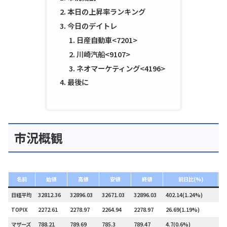
本日の上昇率ランキング
今日のデイトレ
日産自動車<7201>
川崎汽船<9107>
ネオマーケティング<4196>
最後に
市況概観
名前
始値
高値
安値
終値
前日比(%)
日経平均
32812.36
32896.03
32671.03
32896.03
402.14(1.24%)
–
TOPIX
2272.61
2278.97
2264.94
2278.97
26.69(1.19%)
1
マザーズ
788.21
789.69
785.3
789.47
4.7(0.6%)
9