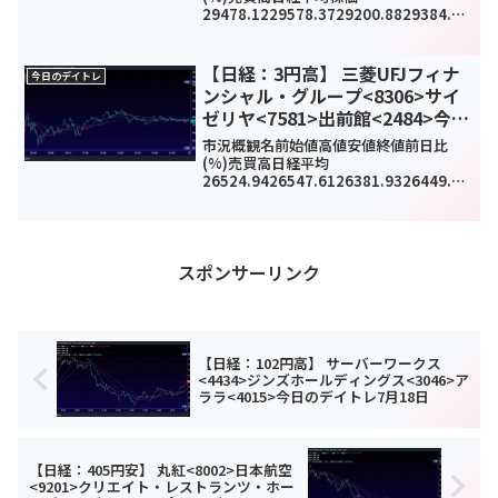
29478.1229578.3729200.8829384.52
207.82(0.7%)1826320000TOPIX2004.
112005.751975.091993.349.18...
【日経：3円高】 三菱UFJフィナ
今日のデイトレ
ンシャル・グループ<8306>サイ
ゼリヤ<7581>出前館<2484>今日
のデイトレ1月12日
市況概観名前始値高値安値終値前日比
(%)売買高日経平均
26524.9426547.6126381.9326449.82
3.82(0.01%)-
TOPIX1905.261910.221899.281908.1
86.93(0.36%)12772...
スポンサーリンク
【日経：102円高】 サーバーワークス
<4434>ジンズホールディングス<3046>ア
ララ<4015>今日のデイトレ7月18日
【日経：405円安】 丸紅<8002>日本航空
<9201>クリエイト・レストランツ・ホー