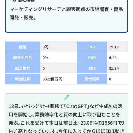
マーケティングリサーチと顧客起点の市場調査・商品
開発・販売。
配当
0円
PER
19.13
配当利回り
0%
PBR
6.44
配当性向
0
EPS
81.34
時価総額
3922百万円
貸借倍率
0
18日､ﾏｰｹﾃｨﾝｸﾞﾘｻｰﾁ業務で｢ChatGPT｣など生成AIの活
用を開始し､業務効率化と質の向上に取り組むことを
発表｡これを受けて本日は前日比+23.89%の1556円でｽ
ﾄｯﾌﾟ高となっています｡今年に入ってからほぼほぼ動き