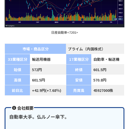
日産自動車<7201>
市場・商品区分
プライム（内国株式）
33業種区分
輸送用機器
17業種区分
自動車・輸送機
始値
572円
終値
601.5円
高値
601.5円
安値
570.8円
前日比
+42.9円(+7.68％)
売買高
45927000株
会社概要
自動車大手。仏ルノー傘下。