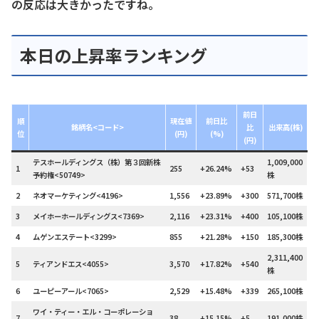
の反応は大きかったですね。
本日の上昇率ランキング
前日
順
現在値
前日比
銘柄名<コード>
比
出来高(株)
位
(円)
(%)
(円)
テスホールディングス（株）第３回新株
1,009,000
1
255
+26.24%
+53
予約権<50749>
株
2
ネオマーケティング<4196>
1,556
+23.89%
+300
571,700株
3
メイホーホールディングス<7369>
2,116
+23.31%
+400
105,100株
4
ムゲンエステート<3299>
855
+21.28%
+150
185,300株
2,311,400
5
ティアンドエス<4055>
3,570
+17.82%
+540
株
6
ユーピーアール<7065>
2,529
+15.48%
+339
265,100株
ワイ・ティー・エル・コーポレーショ
7
38
+15.15%
+5
191,000株