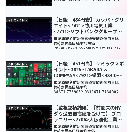
前日比185ドル高と続伸しています。今
週はダウはしっかり上げていたのに日経
ときたら。。。今日に関しては3連休前で
すし中国も売...
【日経：484円安】 カッパ・クリ
今日のデイトレ
エイト<7421>助川電気工業
<7711>ソフトバンクグループ
<9984>今日のデイトレ9月30日
市況概観名前始値高値安値終値前日比
(%)売買高日経平均株価
2624026273.6525805.5925937.21-
484.84(-1.8%)1520290000TOPIX185
7.771861.11830.551835.94-32.86...
【日経：451円高】 リミックスポ
今日のデイトレ
イント<3825>TAKARA ＆
COMPANY<7921>揚羽<9330>今
日のデイトレ1月20日
市況概観名前始値高値安値終値前日比
(%)売買高日経平均
38671.7739032.9338671.7738902.54
51.04(1.17%)0TOPIX2695.342721.21
2695.342711.2731.85(1.19%)159...
【監視銘柄結果】【前週末のNY
今日のデイトレ
ダウ過去最高値を受けて】 ブロ
ッコリー<2706>大阪油化工業
<4124>中村超硬<6166>今日のデ
市況概観名前始値高値安値終値前日比
イトレ3月29日
(%)売買高日経平均株価