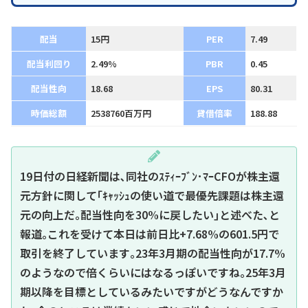
配当
15円
PER
7.49
配当利回り
2.49%
PBR
0.45
配当性向
18.68
EPS
80.31
時価総額
2538760百万円
貸借倍率
188.88
19日付の日経新聞は､同社のｽﾃｨｰﾌﾞﾝ･ﾏｰCFOが株主還
元方針に関して｢ｷｬｯｼｭの使い道で最優先課題は株主還
元の向上だ｡配当性向を30%に戻したい｣と述べた､と
報道｡これを受けて本日は前日比+7.68%の601.5円で
取引を終了しています｡23年3月期の配当性向が17.7%
のようなので倍くらいにはなるっぽいですね｡25年3月
期以降を目標としているみたいですがどうなんですか