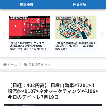
株主優待
免責事項
今日のデイトレ
今週のまとめ
今
ク
【日経：1811円安】 ディスコ
【来週の監視銘柄】2026年7月第2
【日
トラ
<6146>KOA<6999>愛媛銀行
週7月6日～7月10日 ～半導体復
ー
>今
<8541>今日のデイトレ7月24日
活なるか～
<2
<7
ホーム
今日のデイトレ
【日経：402円高】 日産自動車<7201>川
崎汽船<9107>ネオマーケティング<4196>
今日のデイトレ7月19日