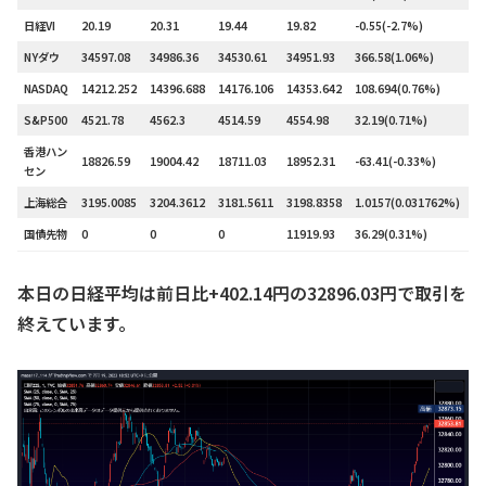
日経VI
20.19
20.31
19.44
19.82
-0.55(-2.7%)
–
NYダウ
34597.08
34986.36
34530.61
34951.93
366.58(1.06%)
–
NASDAQ
14212.252
14396.688
14176.106
14353.642
108.694(0.76%)
–
S&P500
4521.78
4562.3
4514.59
4554.98
32.19(0.71%)
–
香港ハン
18826.59
19004.42
18711.03
18952.31
-63.41(-0.33%)
–
セン
上海総合
3195.0085
3204.3612
3181.5611
3198.8358
1.0157(0.031762%)
–
国債先物
0
0
0
11919.93
36.29(0.31%)
–
本日の日経平均は前日比+402.14円の32896.03円で取引を
終えています。