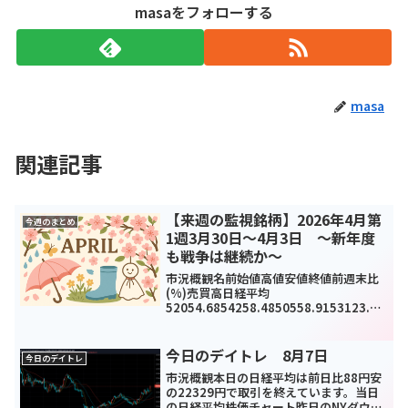
masaをフォローする
masa
関連記事
【来週の監視銘柄】2026年4月第
今週のまとめ
1週3月30日～4月3日 ～新年度
も戦争は継続か～
市況概観名前始値高値安値終値前週末比
(%)売買高日経平均
52054.6854258.4850558.9153123.49
-
249.58(-0.47%)1280449TOPIX3551.2
33716.993474.493645.19-4.5(...
今日のデイトレ 8月7日
今日のデイトレ
市況概観本日の日経平均は前日比88円安
の22329円で取引を終えています。当日
の日経平均株価チャート昨日のNYダウは