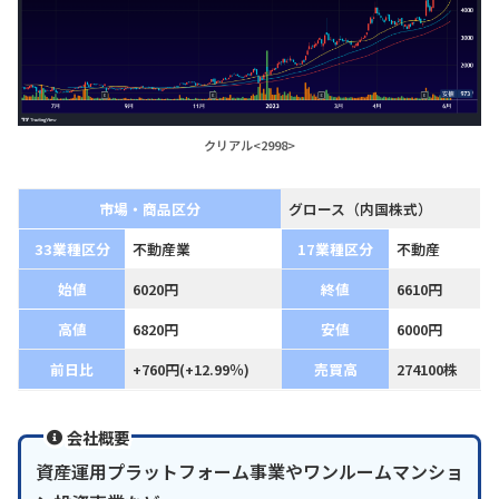
クリアル<2998>
市場・商品区分
グロース（内国株式）
33業種区分
不動産業
17業種区分
不動産
始値
6020円
終値
6610円
高値
6820円
安値
6000円
前日比
+760円(+12.99％)
売買高
274100株
会社概要
資産運用プラットフォーム事業やワンルームマンショ