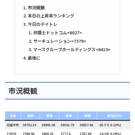
市況概観
本日の上昇率ランキング
今日のデイトレ
弁護士ドットコム<6027>
サーキュレーション<7379>
マースグループホールディングス<6419>
最後に
市況概観
名前
始値
高値
安値
終値
前日比(%)
日経平均
38702.54
38895.06
38591.79
38837.46
-85.57(-0.22%)
TOPIX
2784.96
2800.23
2777.6
2787.48
-10.59(-0.38%)