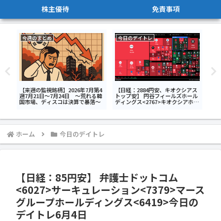
株主優待
免責事項
今週のまとめ
今日のデイトレ
今
ク
【来週の監視銘柄】2026年7月第4
【日経：2884円安、キオクシアス
【日
週7月21日～7月24日 ～荒れる韓
トップ安】 円谷フィールズホール
トッ
3>
国市場、ディスコは決算で暴落～
ディングス<2767>キオクシアホー
ング
ルディングス<285A>SBIグローバ
ルデ
ルアセットマネジメント<4765>今
NO
日のデイトレ7月28日
ET
日
ホーム
今日のデイトレ
【日経：85円安】 弁護士ドットコム
<6027>サーキュレーション<7379>マース
グループホールディングス<6419>今日の
デイトレ6月4日