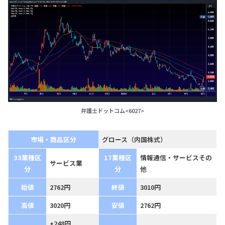
弁護士ドットコム<6027>
市場・商品区分
グロース（内国株式）
33業種区
17業種区
情報通信・サービスその
サービス業
分
分
他
始値
2762円
終値
3010円
高値
3020円
安値
2762円
+248円