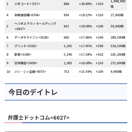
1,498,900
3
ジオコード<7357>
868
+20.89%
+150
株
4
岩崎通信機<6704>
934
+19.13%
+150
27,600株
ヘリオス テクノ ホールディング
5
653
+18.08%
+100
58,000株
<6927>
6
データホライゾン<3628>
660
+17.86%
+100
289,300株
7
グリッド<5582>
3,365
+17.45%
+500
538,300株
8
新東<5380>
3,390
+17.38%
+502
105,200株
9
日本鋳造<5609>
1,083
+16.08%
+150
273,600株
10
ジィ・シィ企画<4073>
752
+15.34%
+100
9,900株
今日のデイトレ
弁護士ドットコム<6027>