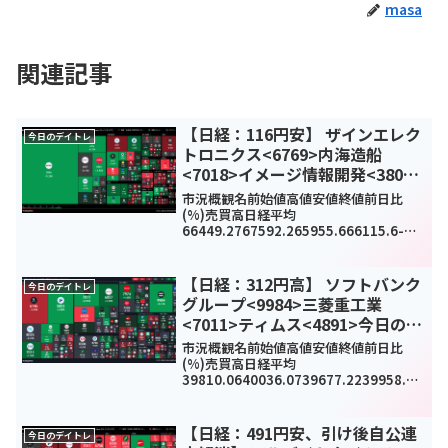
masa
関連記事
【日経：116円安】 ザインエレク
今日のデイトレ
トロニクス<6769>内海造船
<7018>イメージ情報開発<3803>
今日のデイトレ7月22日
市況概観名前始値高値安値終値前日比
(%)売買高日経平均
66449.2767592.265955.666115.6-
116.59(-0.18%)0TOPIX4019.064070.
434017.024033.1318.18(0.45%)258...
【日経：312円高】 ソフトバンク
今日のデイトレ
グループ<9984>三菱重工業
<7011>ティムス<4891>今日のデ
イトレ1月23日
市況概観名前始値高値安値終値前日比
(%)売買高日経平均
39810.0640036.0739677.2239958.87
312.62(0.79%)0TOPIX2743.432756.9
22735.782751.7414.55(0.53%)19...
【日経：491円安、引け後自公連
今日のデイトレ