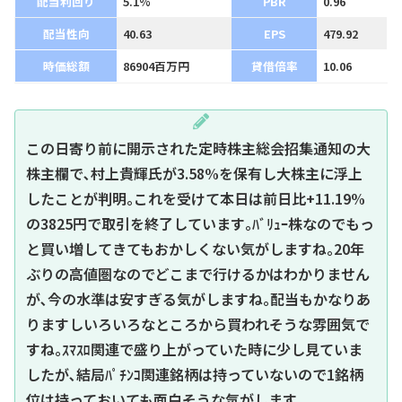
配当利回り
5.1%
PBR
0.96
配当性向
40.63
EPS
479.92
時価総額
86904百万円
貸借倍率
10.06
この日寄り前に開示された定時株主総会招集通知の大
株主欄で､村上貴輝氏が3.58%を保有し大株主に浮上
したことが判明｡これを受けて本日は前日比+11.19%
の3825円で取引を終了しています｡ﾊﾞﾘｭｰ株なのでもっ
と買い増してきてもおかしくない気がしますね｡20年
ぶりの高値圏なのでどこまで行けるかはわかりません
が､今の水準は安すぎる気がしますね｡配当もかなりあ
りますしいろいろなところから買われそうな雰囲気で
すね｡ｽﾏｽﾛ関連で盛り上がっていた時に少し見ていま
したが､結局ﾊﾟﾁﾝｺ関連銘柄は持っていないので1銘柄
位は持っておいても面白そうな気がします｡