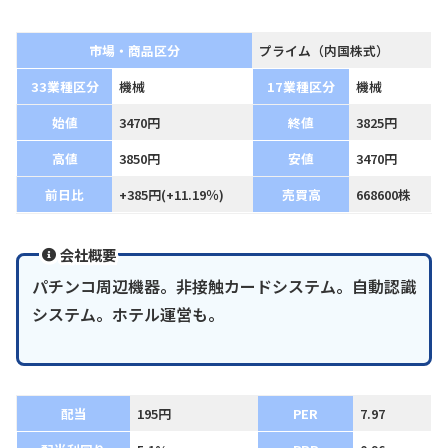
市場・商品区分
プライム（内国株式）
33業種区分
機械
17業種区分
機械
始値
3470円
終値
3825円
高値
3850円
安値
3470円
前日比
+385円(+11.19％)
売買高
668600株
会社概要
パチンコ周辺機器。非接触カードシステム。自動認識
システム。ホテル運営も。
配当
195円
PER
7.97