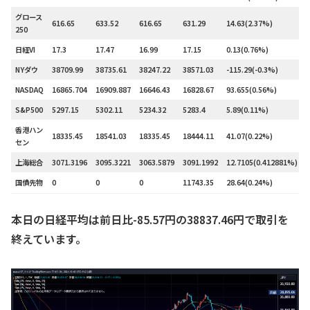
グロース
616.65
633.52
616.65
631.29
14.63(2.37%)
250
日経VI
17.3
17.47
16.99
17.15
0.13(0.76%)
NYダウ
38709.99
38735.61
38247.22
38571.03
-115.29(-0.3%)
NASDAQ
16865.704
16909.887
16646.43
16828.67
93.655(0.56%)
S&P500
5297.15
5302.11
5234.32
5283.4
5.89(0.11%)
香港ハン
18335.45
18541.03
18335.45
18444.11
41.07(0.22%)
セン
上海総合
3071.3196
3095.3221
3063.5879
3091.1992
12.7105(0.412881%)
国債先物
0
0
0
11743.35
28.64(0.24%)
本日の日経平均は前日比-85.57円の38837.46円で取引を
終えています。