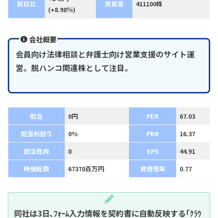
前日比
売買高
411100株
(+8.98％)
会社概要
会員向け法律相談と弁護士向け営業支援のサイト運
営。脱ハンコ関連株として注目。
配当
0円
PER
67.03
配当利回り
0%
PBR
16.37
配当性向
0
EPS
44.91
時価総額
67370百万円
貸借倍率
0.77
同社は3日､ﾌｫｰﾑ入力情報を契約書に自動反映する｢ｸﾗｳ