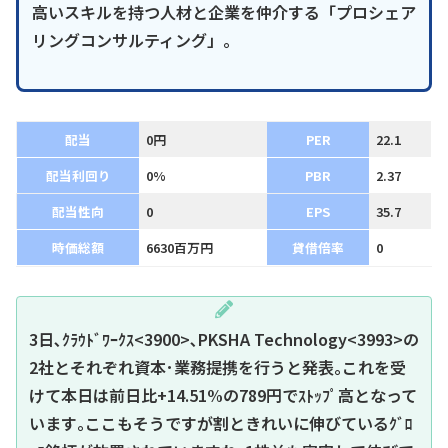
高いスキルを持つ人材と企業を仲介する「プロシェア
リングコンサルティング」。
配当
0円
PER
22.1
配当利回り
0%
PBR
2.37
配当性向
0
EPS
35.7
時価総額
6630百万円
貸借倍率
0
3日､ｸﾗｳﾄﾞﾜｰｸｽ<3900>､PKSHA Technology<3993>の
2社とそれぞれ資本･業務提携を行うと発表｡これを受
けて本日は前日比+14.51%の789円でｽﾄｯﾌﾟ高となって
います｡ここもそうですが割ときれいに伸びているｸﾞﾛ