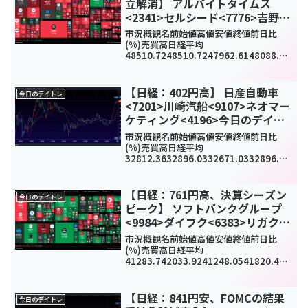
立解消】 アルバイトタイムス
<2341>セルシード<7776>吉野家
ホールディングス<9861>今日の
市況概観名前始値高値安値終値前日比
デイトレ10月10日
(%)売買高日経平均
48510.7248510.7247962.6148088.8-
491.64(-1.01%)0TOPIX3238.583238.
583192.343197.59-60.18(-1.85%...
【日経：402円高】 日産自動車
今日のデイトレ
<7201>川崎汽船<9107>ネオマー
ケティング<4196>今日のデイト
レ7月19日
市況概観名前始値高値安値終値前日比
(%)売買高日経平均
32812.3632896.0332671.0332896.03
402.14(1.24%)-
TOPIX2272.612278.972264.942278.9
726.69(1.19%)12...
【日経：761円高、決算シーズン
今日のデイトレ
ピーク】 ソフトバンクグループ
<9984>ダイフク<6383>リガク・
ホールディングス<268A>今日の
市況概観名前始値高値安値終値前日比
デイトレ8月8日
(%)売買高日経平均
41283.742033.9241248.0541820.487
61.33(1.85%)0TOPIX3001.093038.84
3000.713024.2136.29(1.21%)286...
【日経：841円安、FOMCの結果
今日のデイトレ