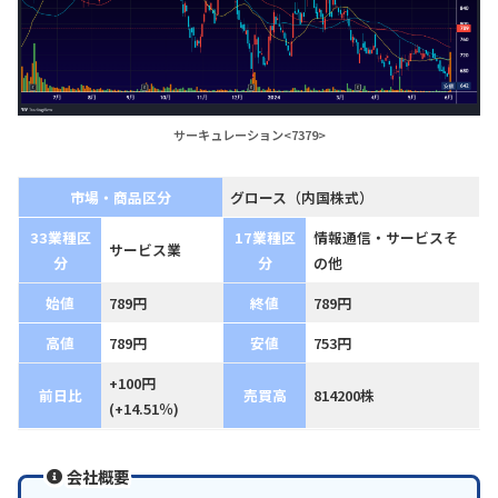
サーキュレーション<7379>
市場・商品区分
グロース（内国株式）
33業種区
17業種区
情報通信・サービスそ
サービス業
分
分
の他
始値
789円
終値
789円
高値
789円
安値
753円
+100円
前日比
売買高
814200株
(+14.51％)
会社概要