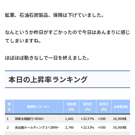
鉱業、石油石炭製品、保険は下げていました。
なんというか昨日がすごかったので今日はあんまりに感じ
てしまいますね。
ほぼほぼ動きなしで一日を終えました。
本日の上昇率ランキング
順
現在値
前日比
前日比
銘柄名<コード>
出来高(株)
位
(円)
(%)
(円)
1
宮崎太陽銀行<8560>
1,641
+22.37%
+300
16,900株
2
永谷園ホールディングス<2899>
2,740
+22.32%
+500
30,000株