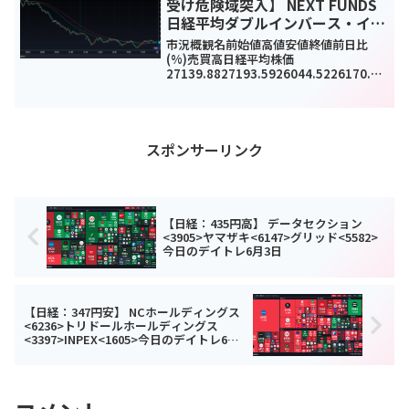
受け危険域突入】 NEXT FUNDS
日経平均ダブルインバース・イン
デックス連動型上場投信<1357>
市況概観名前始値高値安値終値前日比
ソニーグループ<6758>佐渡汽船
(%)売買高日経平均株価
27139.8827193.5926044.5226170.3-
<9176>今日のデイトレ1月27日
841.03(-3.1%)1545261200TOPIX190
2.241906.221835.261842.44-49...
スポンサーリンク
【日経：435円高】 データセクション
<3905>ヤマザキ<6147>グリッド<5582>
今日のデイトレ6月3日
【日経：347円安】 NCホールディングス
<6236>トリドールホールディングス
<3397>INPEX<1605>今日のデイトレ6月5
日