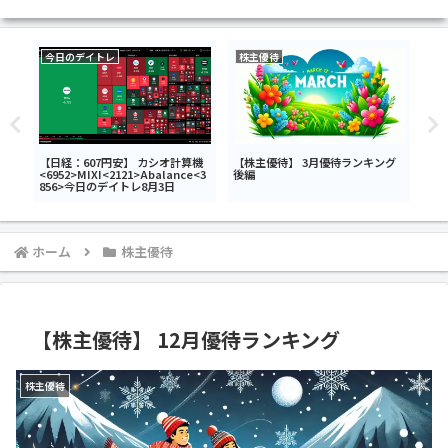
今日のデイトレ
株主優待
今
タ
【日経：607円安】 カシオ計算機
【株主優待】 3月優待ランキング
【日
武ホ
<6952>MIXI<2121>Abalance<3
後編
トロ
デイ
856>今日のデイトレ8月3日
<7
今日
ホーム
株主優待
【株主優待】 12月優待ランキング
株主優待