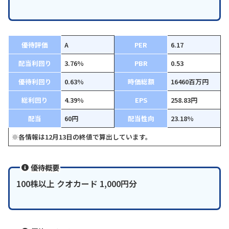
優待評価
A
PER
6.17
配当利回り
3.76%
PBR
0.53
優待利回り
0.63%
時価総額
16460百万円
総利回り
4.39%
EPS
258.83円
配当
60円
配当性向
23.18%
※各情報は12月13日の終値で算出しています。
優待概要
100株以上 クオカード 1,000円分