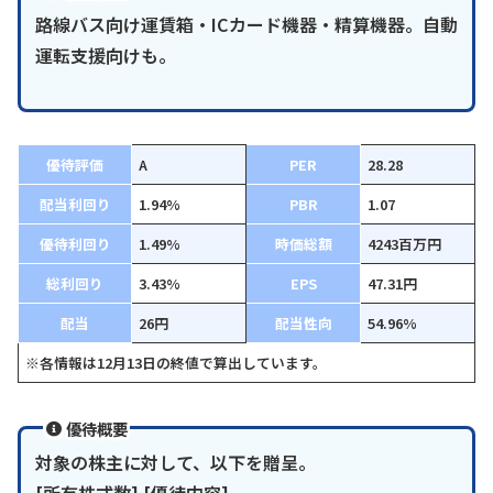
路線バス向け運賃箱・ICカード機器・精算機器。自動
運転支援向けも。
優待評価
A
PER
28.28
配当利回り
1.94%
PBR
1.07
優待利回り
1.49%
時価総額
4243百万円
総利回り
3.43%
EPS
47.31円
配当
26円
配当性向
54.96%
※各情報は12月13日の終値で算出しています。
優待概要
対象の株主に対して、以下を贈呈。