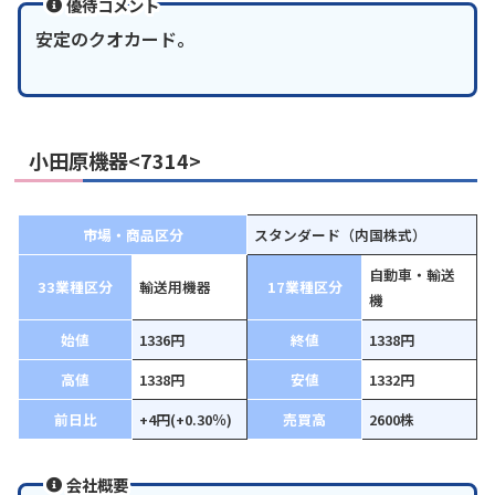
優待コメント
安定のクオカード。
小田原機器<7314>
市場・商品区分
スタンダード（内国株式）
自動車・輸送
33業種区分
輸送用機器
17業種区分
機
始値
1336円
終値
1338円
高値
1338円
安値
1332円
前日比
+4円(+0.30％)
売買高
2600株
会社概要