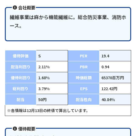
会社概要
繊維事業は麻から機能繊維に。総合防災事業、消防ホ
ース。
優待評価
S
PER
19.4
配当利回り
2.11%
PBR
0.94
優待利回り
1.68%
時価総額
65370百万円
総利回り
3.79%
EPS
122.42円
配当
50円
配当性向
40.84%
※各情報は12月13日の終値で算出しています。
優待概要