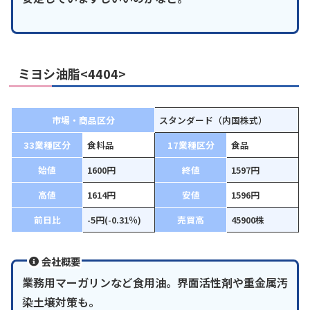
ミヨシ油脂<4404>
市場・商品区分
スタンダード（内国株式）
33業種区分
食料品
17業種区分
食品
始値
1600円
終値
1597円
高値
1614円
安値
1596円
前日比
-5円(-0.31％)
売買高
45900株
会社概要
業務用マーガリンなど食用油。界面活性剤や重金属汚
染土壌対策も。