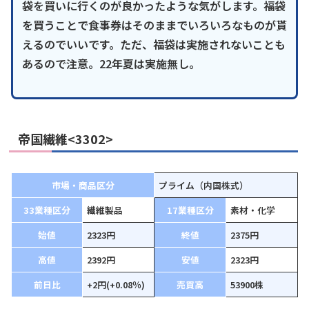
袋を買いに行くのが良かったような気がします。福袋
を買うことで食事券はそのままでいろいろなものが貰
えるのでいいです。ただ、福袋は実施されないことも
あるので注意。22年夏は実施無し。
帝国繊維<3302>
市場・商品区分
プライム（内国株式）
33業種区分
繊維製品
17業種区分
素材・化学
始値
2323円
終値
2375円
高値
2392円
安値
2323円
前日比
+2円(+0.08％)
売買高
53900株