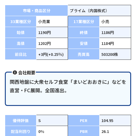
市場・商品区分
プライム（内国株式）
33業種区分
小売業
17業種区分
小売
始値
1190円
終値
1186円
高値
1202円
安値
1184円
前日比
+3円(+0.25％)
売買高
503200株
会社概要
関西地盤に大衆セルフ食堂「まいどおおきに」などを
直営・FC展開。全国進出。
優待評価
S
PER
104.95
配当利回り
0%
PBR
26.1