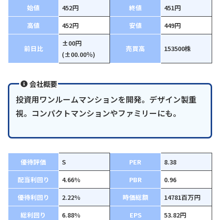
始値
452円
終値
451円
高値
452円
安値
449円
±00円
前日比
売買高
153500株
(±00.00％)
会社概要
投資用ワンルームマンションを開発。デザイン製重
視。コンパクトマンションやファミリーにも。
優待評価
S
PER
8.38
配当利回り
4.66%
PBR
0.96
優待利回り
2.22%
時価総額
14781百万円
総利回り
6.88%
EPS
53.82円