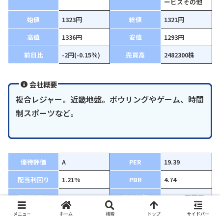
ービスその他
始値
1323円
終値
1321円
高値
1336円
安値
1293円
前日比
-2円(-0.15％)
売買高
2482300株
会社概要
複合レジャー。近畿地盤。ボウリングやゲーム、時間
制スポーツなど。
優待評価
A
PER
19.39
配当利回り
1.21%
PBR
4.74
優待利回り
1.51%
時価総額
380763百万円
総利回り
2.72%
EPS
68.13円
メニュー
ホーム
検索
トップ
サイドバー