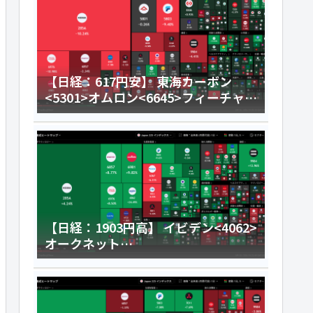
【日経：617円安】 東海カーボン
<5301>オムロン<6645>フィーチャ
<4052>今日のデイトレ8月6日
【日経：1903円高】 イビデン<4062>
オークネット
<3964>HENNGE<4475>今日のデイ
トレ8月5日