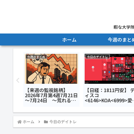
暇な大学院
ホーム
今週のまと
今週のまとめ
今日のデイトレ
安】 キ
【来週の監視銘柄】
【日経：1811円安】 
ディング
2026年7月第4週7月21日
ィスコ
精密加工
～7月24日 ～荒れる韓
<6146>KOA<6999>愛
インフォ
国市場、ディスコは決算
銀行<8541>今日のデ
>今日の
で暴落～
トレ7月24日
ホーム
今日のデイトレ