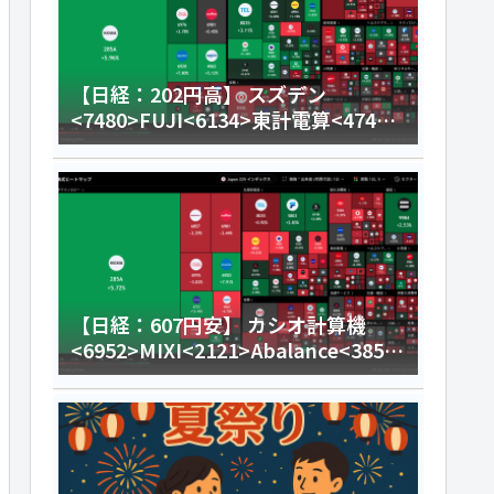
【日経：202円高】 スズデン
<7480>FUJI<6134>東計電算<4746>
今日のデイトレ8月4日
【日経：607円安】 カシオ計算機
<6952>MIXI<2121>Abalance<3856
>今日のデイトレ8月3日