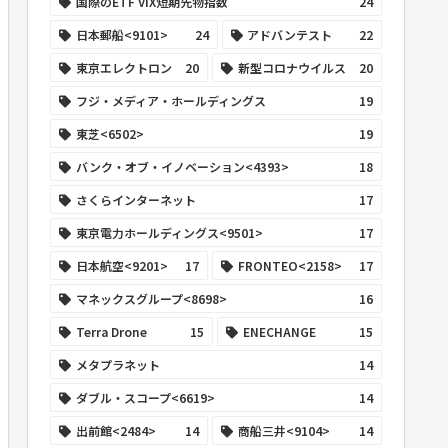
国際のETF VIX短期先物指数
24
日本郵船<9101>
24
アドバンテスト
22
東京エレクトロン
20
新型コロナウイルス
20
フジ・メディア・ホールディングス
19
東芝<6502>
19
バンク・オブ・イノベーション<4393>
18
さくらインターネット
17
東京電力ホールディングス<9501>
17
日本航空<9201>
17
FRONTEO<2158>
17
マネックスグループ<8698>
16
Terra Drone
15
ENECHANGE
15
メタプラネット
14
ダブル・スコープ<6619>
14
出前館<2484>
14
商船三井<9104>
14