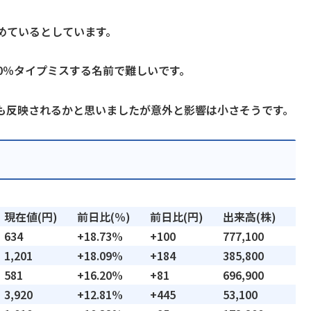
めているとしています。
0％タイプミスする名前で難しいです。
も反映されるかと思いましたが意外と影響は小さそうです。
現在値(円)
前日比(％)
前日比(円)
出来高(株)
634
+18.73%
+100
777,100
1,201
+18.09%
+184
385,800
581
+16.20%
+81
696,900
3,920
+12.81%
+445
53,100