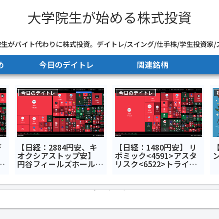
大学院生が始める株式投資
生がバイト代わりに株式投資。デイトレ/スイング/仕手株/学生投資家/
め
今日のデイトレ
関連銘柄
今日のデイトレ
今日のデイトレ
デ
【日経：2884円安、キ
【日経：1480円安】 リ
オクシアストップ安】
ボミック<4591>アスタ
媛
円谷フィールズホールデ
リスク<6522>トライア
イ
ィングス<2767>キオク
ルホールディングス
シアホールディングス
<141A>今日のデイトレ7
<285A>SBIグローバル
月7日
アセットマネジメント
<4765>今日のデイトレ7
月28日