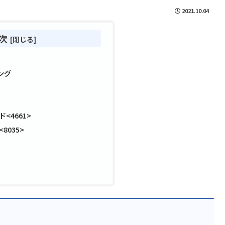
2021.10.04
次
ング
<4661>
8035>