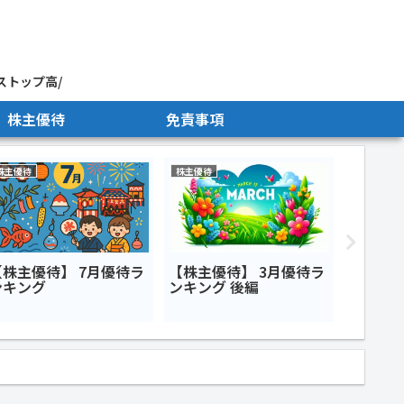
ストップ高/
株主優待
免責事項
株主優待
株主優待
今日のデイ
【株主優待】 7月優待ラ
【株主優待】 3月優待ラ
【日経：
ンキング
ンキング 後編
カテック
ェ<63
<971
月10日