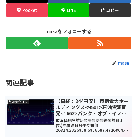
Pocket
LINE
コピー
masaをフォローする
masa
関連記事
【日経：244円安】 東京電力ホー
今日のデイトレ
ルディングス<9501>石油資源開
発<1662>バンク・オブ・イノベ
ーション<4393>今日のデイトレ6
市況概観名前始値高値安値終値前日比
月29日
(%)売買高日経平均株価
26814.2326858.6826687.4726804.6-
244.87(-0.9%)1662928100TOPIX189