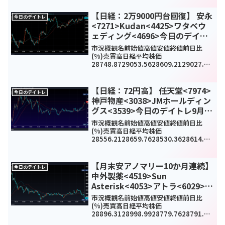
3.141898.741889.741893.57-13...
【日経：2万9000円台回復】 安永
今日のデイトレ
<7271>Kudan<4425>ワタベウ
ェディング<4696>今日のデイト
レ3月9日
市況概観名前始値高値安値終値前日比
(%)売買高日経平均株価
28748.8729053.5628609.2129027.94
284.69(1%)1621140000TOPIX1902.8
91918.251893.711917.6824.1(1...
【日経：72円高】 任天堂<7974>
今日のデイトレ
神戸物産<3038>JMホールディン
グス<3539>今日のデイトレ9月13
日
市況概観名前始値高値安値終値前日比
(%)売買高日経平均株価
28556.2128659.7628530.3628614.63
72.52(0.3%)931598700TOPIX1981.38
1987.551977.091986.576.35(0...
【月末安アノマリー10か月連続】
今日のデイトレ
中外製薬<4519>Sun
Asterisk<4053>アトラ<6029>今
日のデイトレ6月30日
市況概観名前始値高値安値終値前日比
(%)売買高日経平均株価
28896.3128998.9928779.7628791.53
-