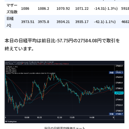
マザー
1086
1086.2
1070.92
1071.22
-14.31(-1.3%)
591
ズ指数
日経
3973.51
3975.8
3934.21
3935.17
-42.1(-1.1%)
468
JQ
本日の日経平均は前日比-57.75円の27584.08円で取引を
終えています。
当日の日経平均株価チャート