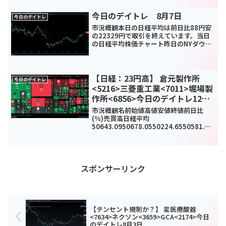
21.08(-0.1%)963360000TOPIX1956.3
61960.371943.571943.57-5.9...
今日のデイトレ 8月7日
今日のデイトレ
市況概観本日の日経平均は前日比88円安
の22329円で取引を終えています。当日
の日経平均株価チャート昨日のNYダウは
前日比185ドル高と続伸しています。今
週はダウはしっかり上げていたのに日経
ときたら。。。今日に関しては3連休前で
すし中国も売...
【日経：23円高】 倉元製作所
今日のデイトレ
<5216>三菱重工業<7011>堀場製
作所<6856>今日のデイトレ12月8
日
市況概観名前始値高値安値終値前日比
(%)売買高日経平均
50643.0950678.0550224.6550581.94
90.07(0.18%)0TOPIX3369.213385.27
3355.453384.3121.75(0.65%)217...
スポンサーリンク
【テンセント規制か？】 星医療酸器
<7634>ネクソン<3659>GCA<2174>今日
のデイトレ8月3日