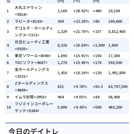
位
(円)
(％)
(円)
大丸エナウィン
1
2,169
+28.42%
+480
19,100
<9818>
2
ラピーヌ<8143>
439
+22.28%
+80
109,600
デコルテ・ホールディ
3
1,329
+21.70%
+237
5,812,400
ングス<7372>
元旦ビューティ工業
4
6,320
+20.84%
+1,090
1,900
<5935>
5
東京ソワール<8040>
1,093
+15.91%
+150
17,300
6
TDCソフト<4687>
1,270
+15.45%
+170
593,500
宝ホールディングス
7
1,410
+10.16%
+130
1,491,800
<2531>
Zホールディングス
8
621
+9.78%
+55.3
63,797,500
<4689>
9
イムラ封筒<3955>
964
+9.55%
+84
56,400
フジミインコーポレー
10
5,800
+9.43%
+500
463,200
テッド<5384>
今日のデイトレ