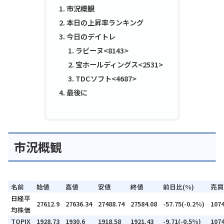
市況概観
本日の上昇率ランキング
今日のデイトレ
ラピーヌ<8143>
宝ホールディングス<2531>
TDCソフト<4687>
最後に
市況概観
名前
始値
高値
安値
終値
前日比(%)
売買
日経平
27612.9
27636.34
27488.74
27584.08
-57.75(-0.2%)
107
均株価
TOPIX
1928.73
1930.6
1918.58
1921.43
-9.71(-0.5%)
107