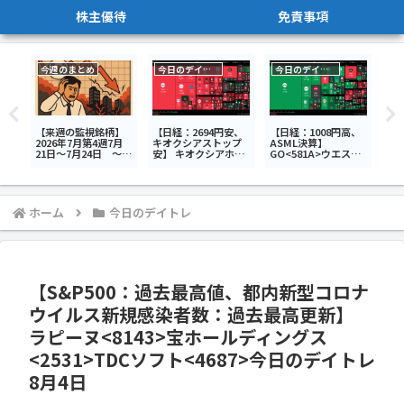
株主優待
免責事項
今週のまとめ
今日のデイトレ
今日のデイトレ
株
】
【来週の監視銘柄】
【日経：2694円安、
【日経：1008円高、
【
デ
2026年7月第4週7月
キオクシアストップ
ASML決算】
ラ
21日～7月24日 ～荒
安】 キオクシアホー
GO<581A>ウエスト
348
れる韓国市場、ディ
ルディングス<285A>
ホールディングス
4>
スコは決算で暴落～
セブン＆アイ・ホー
<1407>三光合成
9
ルディングス
<7888>今日のデイト
<3382>NEXT
レ7月15日
NOTES 韓国
ホーム
今日のデイトレ
KOSPI・ベア
ETN<2034>今日のデ
イトレ7月17日
【S&P500：過去最高値、都内新型コロナ
ウイルス新規感染者数：過去最高更新】
ラピーヌ<8143>宝ホールディングス
<2531>TDCソフト<4687>今日のデイトレ
8月4日