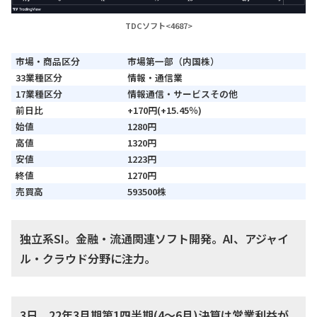
TDCソフト<4687>
市場・商品区分
市場第一部（内国株）
33業種区分
情報・通信業
17業種区分
情報通信・サービスその他
前日比
+170円(+15.45％)
始値
1280円
高値
1320円
安値
1223円
終値
1270円
売買高
593500株
独立系SI。金融・流通関連ソフト開発。AI、アジャイ
ル・クラウド分野に注力。
3日、22年3月期第1四半期(4～6月)決算は営業利益が