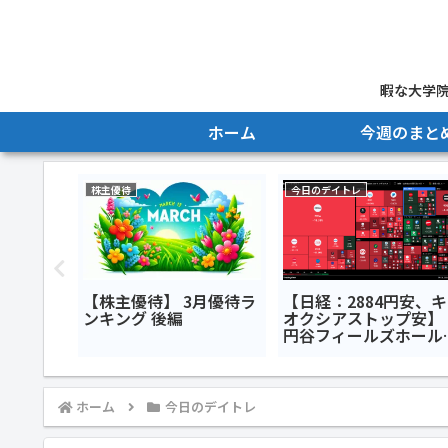
暇な大学院
ホーム
今週のまと
株主優待
今日のデイトレ
柄】
【株主優待】 3月優待ラ
【日経：2884円安、キ
週7月21日
ンキング 後編
オクシアストップ安】
荒れる韓
円谷フィールズホール
コは決算
ィングス<2767>キオ
シアホールディングス
<285A>SBIグローバル
アセットマネジメント
ホーム
今日のデイトレ
<4765>今日のデイトレ
月28日