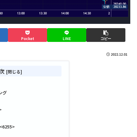
Pocket
LINE
コピー
2022.12.01
次
ング
>
6255>