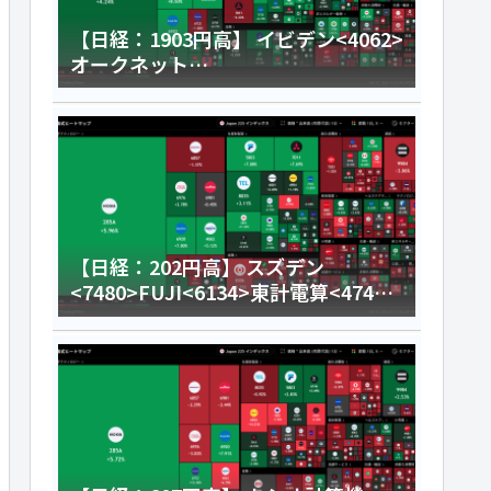
【日経：1903円高】 イビデン<4062>
オークネット
<3964>HENNGE<4475>今日のデイ
トレ8月5日
【日経：202円高】 スズデン
<7480>FUJI<6134>東計電算<4746>
今日のデイトレ8月4日