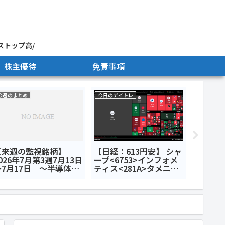
ストップ高/
株主優待
免責事項
今週のまとめ
今日のデイトレ
今日のデイ
【来週の監視銘柄】
【日経：613円安】 シャ
【日経：
026年7月第3週7月13日
ープ<6753>インフォメ
オクシ
～7月17日 ～半導体半
ティス<281A>タメニー
ス<28
額セール～
<6181>今日のデイトレ6
研究所<
月24日
メティス
デイトレ