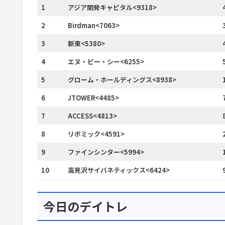
1
アジア開発キャピタル<9318>
2
Birdman<7063>
3
新東<5380>
4
エヌ・ピー・シー<6255>
5
グローム・ホールディングス<8938>
6
JTOWER<4485>
7
ACCESS<4813>
8
リボミック<4591>
9
ファインシンター<5994>
10
高見沢サイバネティックス<6424>
今日のデイトレ