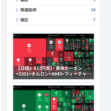
関連銘柄
18
雑記
7
【日経：617円安】 東海カーボン
<5301>オムロン<6645>フィーチャ
<4052>今日のデイトレ8月6日