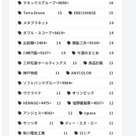
マネックスグループ<8698>
16
Terra Drone
15
ENECHANGE
15
メタプラネット
14
ダブル・スコープ<6619>
14
出前館<2484>
14
商船三井<9104>
14
川崎汽船<9107>
14
今週のまとめ
14
三井松島ホールディングス
13
良品計画
13
神戸物産
13
ANYCOLOR
13
ソフトバンクグループ<9984>
13
ウクライナ
12
オリンピック
12
HENNGE<4475>
12
塩野義製薬<4507>
12
アンジェス<4563>
12
ispace
11
サンリオ
11
ディー・エヌ・エー
11
助川電気工業
11
ロシア
11