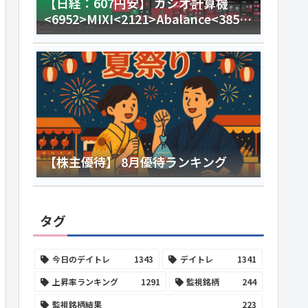
【日経：607円安】 カシオ計算機
<6952>MIXI<2121>Abalance<3856
>今日のデイトレ8月3日
【株主優待】 8月優待ランキング
タグ
今日のデイトレ
1343
デイトレ
1341
上昇率ランキング
1291
監視銘柄
244
監視銘柄結果
223