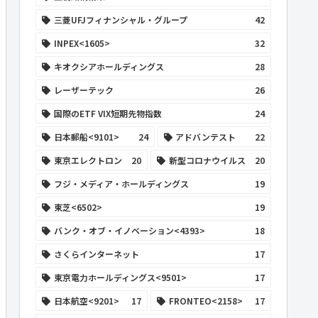
三菱UFJフィナンシャル・グループ
42
INPEX<1605>
32
キオクシアホールディングス
28
レーザーテック
26
国際のETF VIX短期先物指数
24
日本郵船<9101>
24
アドバンテスト
22
東京エレクトロン
20
新型コロナウイルス
20
フジ・メディア・ホールディングス
19
東芝<6502>
19
バンク・オブ・イノベーション<4393>
18
さくらインターネット
17
東京電力ホールディングス<9501>
17
日本航空<9201>
17
FRONTEO<2158>
17