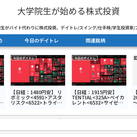
大学院生が始める株式投資
生がバイト代わりに株式投資。デイトレ/スイング/仕手株/学生投資家/
め
今日のデイトレ
関連銘柄
今日のデイトレ
今日のデイトレ
【日経：1480円安】 リ
【日経：1915円安】
ボミック<4591>アスタ
TENTIAL<325A>ベイカ
2
デ
リスク<6522>トライア
レント<6532>サイゼリ
ク
ルホールディングス
ヤ<7581>今日のデイト
<141A>今日のデイトレ7
レ7月16日
月7日
7