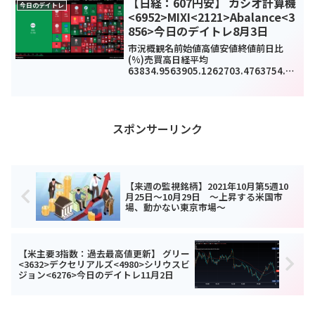
【日経：607円安】 カシオ計算機
今日のデイトレ
<6952>MIXI<2121>Abalance<3
856>今日のデイトレ8月3日
市況概観名前始値高値安値終値前日比
(%)売買高日経平均
63834.9563905.1262703.4763754.9-
607.12(-0.94%)0TOPIX3965.393965.
393880.33960.03-43.27(-1.08%)...
スポンサーリンク
【来週の監視銘柄】2021年10月第5週10
月25日～10月29日 ～上昇する米国市
場、動かない東京市場～
【米主要3指数：過去最高値更新】 グリー
<3632>デクセリアルズ<4980>シリウスビ
ジョン<6276>今日のデイトレ11月2日