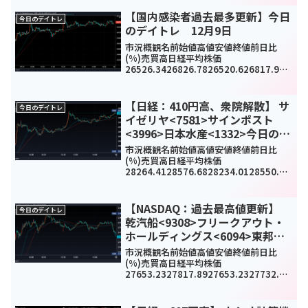
178.68(-0.6%)1153290500TOPIX201
7.672021.612006.52007.96-10...
【国内感染者過去最多更新】今日
今日のデイトレ
のデイトレ 12月9日
市況概観名前始値高値安値終値前日比
(%)売買高日経平均株価
26526.3426826.7826520.626817.943
50.86(1.3%)1096090000TOPIX1759.7
81779.761759.781779.4220.61...
【日経：410円高、衆院解散】 サ
今日のデイトレ
イゼリヤ<7581>サインポスト
<3996>日本水産<1332>今日のデ
イトレ10月14日
市況概観名前始値高値安値終値前日比
(%)売買高日経平均株価
28264.4128576.6828234.0128550.93
410.65(1.5%)1152660000TOPIX1974.
371987.121972.171986.9713.1...
【NASDAQ：過去最高値更新】
今日のデイトレ
乾汽船<9308>フリークアウト・
ホールディングス<6094>東邦ア
セチレン<4093>今日のデイトレ8
市況概観名前始値高値安値終値前日比
月24日
(%)売買高日経平均株価
27653.2327817.8927653.2327732.12
37.86(0.9%)959420000TOPIX1925.21
1938.061925.211934.219.06(1...