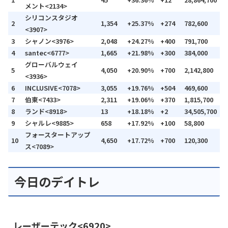
メント<2134>
シリコンスタジオ
2
1,354
+25.37%
+274
782,600
<3907>
3
シャノン<3976>
2,048
+24.27%
+400
791,700
4
santec<6777>
1,665
+21.98%
+300
384,000
グローバルウェイ
5
4,050
+20.90%
+700
2,142,800
<3936>
6
INCLUSIVE<7078>
3,055
+19.76%
+504
469,600
7
伯東<7433>
2,311
+19.06%
+370
1,815,700
8
ランド<8918>
13
+18.18%
+2
34,505,700
9
シャルレ<9885>
658
+17.92%
+100
58,800
フォースタートアップ
10
4,650
+17.72%
+700
120,300
ス<7089>
今日のデイトレ
レーザーテック<6920>