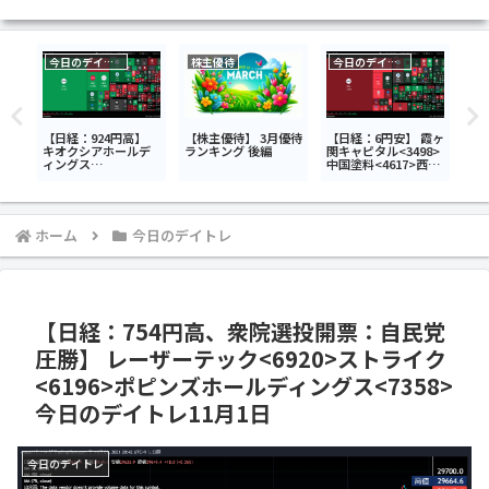
今日のデイトレ
株主優待
今日のデイトレ
】
【日経：924円高】
【株主優待】 3月優待
【日経：6円安】 霞ヶ
【日
キオクシアホールデ
ランキング 後編
関キャピタル<3498>
キ
1>
ィングス
中国塗料<4617>西武
ィン
>今
<285A>ispace<9348
ホールディングス
精
日
>小田原機器<7314>
<9024>今日のデイト
<6
今日のデイトレ7月9
レ7月6日
ィス
日
イト
ホーム
今日のデイトレ
【日経：754円高、衆院選投開票：自民党
圧勝】 レーザーテック<6920>ストライク
<6196>ポピンズホールディングス<7358>
今日のデイトレ11月1日
今日のデイトレ