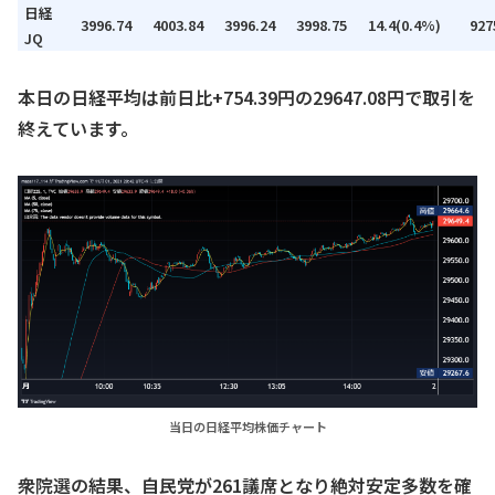
日経
3996.74
4003.84
3996.24
3998.75
14.4(0.4%)
927
JQ
本日の日経平均は前日比+754.39円の29647.08円で取引を
終えています。
当日の日経平均株価チャート
衆院選の結果、自民党が261議席となり絶対安定多数を確