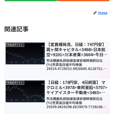
masa
関連記事
【変異種発見、日経：747円安】
今日のデイトレ
霞ヶ関キャピタル<3498>日本航
空<9201>川本産業<3604>今日の
デイトレ11月26日
市況概観名前始値高値安値終値前日比
(%)売買高日経平均株価
29324.4729332.9928605.6128751.62
-
747.66(-2.5%)1302903200TOPIX201
5.552015.771976.721984.98-4...
【日経：178円安、4日続落】 マ
今日のデイトレ
クロミル<3978>東邦亜鉛<5707>
ケイアイスター不動産<3465>今
日のデイトレ11月10日
市況概観名前始値高値安値終値前日比
(%)売買高日経平均株価
29209.0629296.8829079.7729106.78
-