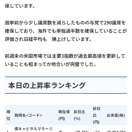
保しています。
選挙前から少し議席数を減らしたものの与党で290議席を
確保しており、海外でも単独過半数を確保していることが
評価され日経平均も 爆上げしています。
前週末の米国市場では主要3指数が過去最高値を更新して
いることも相まってか地合いが完璧でした。
本日の上昇率ランキング
前日
順
現在値
前日比
銘柄名<コード>
比
出来高(株)
位
(円)
(％)
(円)
燦キャピタルマネージ
1
45
+36.36%
+12
28,864,700