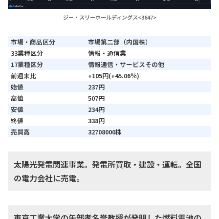
ジー・スリーホールディングス<3647>
市場・商品区分
市場第二部（内国株）
33業種区分
情報・通信業
17業種区分
情報通信・サービスその他
前週末比
+105円(+45.06％)
始値
237円
高値
507円
安値
234円
終値
338円
売買高
32708000株
太陽光発電関連事業。発電所買取・建設・運転。全国
の電力会社に売電。
東京工業大学の矢部孝名誉教授が発明した燃料電池の