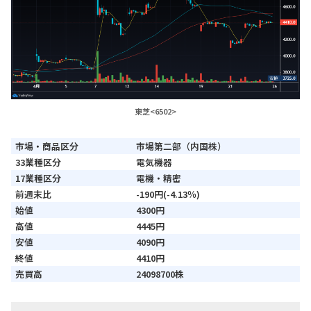
東芝<6502>
市場・商品区分
市場第二部（内国株）
33業種区分
電気機器
17業種区分
電機・精密
前週末比
-190円(-4.13％)
始値
4300円
高値
4445円
安値
4090円
終値
4410円
売買高
24098700株