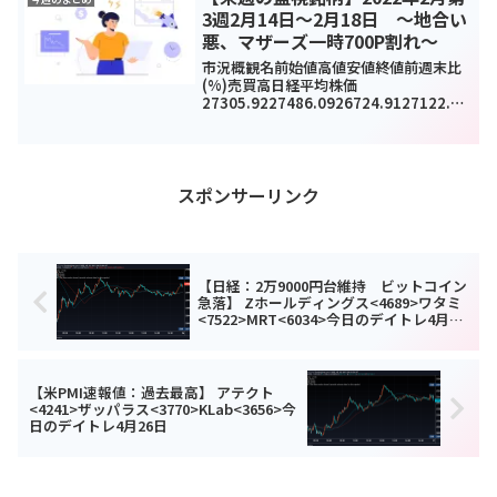
3週2月14日～2月18日 ～地合い
悪、マザーズ一時700P割れ～
市況概観名前始値高値安値終値前週末比
(%)売買高日経平均株価
27305.9227486.0926724.9127122.07
-
574.01(-2.1%)6185840000TOPIX193
8.031948.191905.521924.31-...
スポンサーリンク
【日経：2万9000円台維持 ビットコイン
急落】 Zホールディングス<4689>ワタミ
<7522>MRT<6034>今日のデイトレ4月23
日
【米PMI速報値：過去最高】 アテクト
<4241>ザッパラス<3770>KLab<3656>今
日のデイトレ4月26日