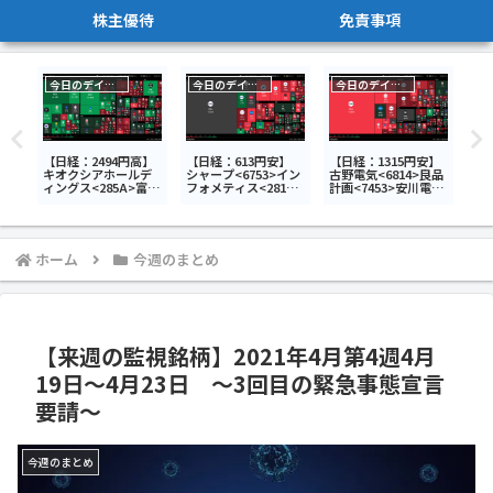
株主優待
免責事項
今日のデイトレ
今日のデイトレ
今日のデイトレ
】
月
～半
【日経：2494円高】
【日経：613円安】
【日経：1315円安】
【日
キオクシアホールデ
シャープ<6753>イン
古野電気<6814>良品
AS
ィングス<285A>富士
フォメティス<281A>
計画<7453>安川電機
GO
電機<6504>レイズネ
タメニー<6181>今日
<6506>今日のデイト
ホ
クスト<6379>今日の
のデイトレ6月24日
レ7月13日
<1
デイトレ7月31日
<7
レ7
ホーム
今週のまとめ
【来週の監視銘柄】2021年4月第4週4月
19日～4月23日 ～3回目の緊急事態宣言
要請～
今週のまとめ