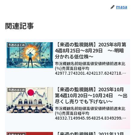
masa
関連記事
【来週の監視銘柄】2025年8月第
今週のまとめ
4週8月25日～8月29日 ～-明暗
分かれる低位株～
市況概観名前始値高値安値終値前週末比
(%)売買高日経平均
42977.2743201.4242137.6242718.47
85.18(0.2%)1012138TOPIX3120.5331
27.483057.343075.18-25.69(-0...
【来週の監視銘柄】2025年10月
今週のまとめ
第4週10月20日～10月24日 ～出
尽くし売りでも下げない～
市況概観名前始値高値安値終値前週末比
(%)売買高日経平均
48332.7149945.9548254.8349299.65
1717.5(3.61%)987385TOPIX3215.183
279.823207.863269.4599.01(3....
【来週の監視銘柄】2021年12月
今週のまとめ