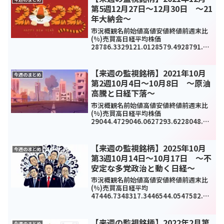
第5週12月27日～12月30日 ～21
年大納会～
市況概観名前始値高値安値終値前週末比
(%)売買高日経平均株価
28786.3329121.0128579.4928791.71
9.12(0%)3312390000TOPIX1986.642
008.241976.381992.335.55(0....
【来週の監視銘柄】2021年10月
今週のまとめ
第2週10月4日～10月8日 ～原油
高騰と日経下落～
市況概観名前始値高値安値終値前週末比
(%)売買高日経平均株価
29044.4729046.0627293.6228048.94
-
722.13(-2.5%)7197100000TOPIX200
6.672006.971927.661961.85-...
【来週の監視銘柄】2025年10月
今週のまとめ
第3週10月14日～10月17日 ～不
安定な多党政治と動く日経～
市況概観名前始値高値安値終値前週末比
(%)売買高日経平均
47446.7348317.3446544.0547582.15
-
506.65(-1.05%)1381419TOPIX3151.5
83216.293115.13170.44-27.15...
【来週の監視銘柄】2022年2月第
今週のまとめ