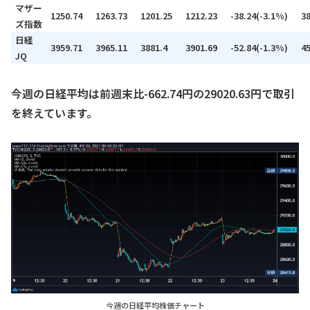
マザー
1250.74
1263.73
1201.25
1212.23
-38.24(-3.1%)
3
ズ指数
日経
3959.71
3965.11
3881.4
3901.69
-52.84(-1.3%)
4
JQ
今週の日経平均は前週末比-662.74円の29020.63円で取引
を終えています。
今週の日経平均株価チャート